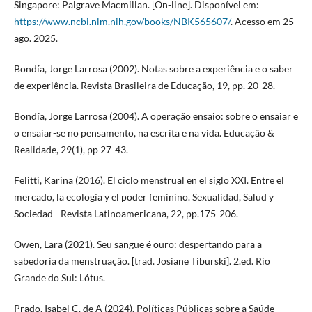
Singapore: Palgrave Macmillan. [On-line]. Disponível em:
https://www.ncbi.nlm.nih.gov/books/NBK565607/
. Acesso em 25
ago. 2025.
Bondía, Jorge Larrosa (2002). Notas sobre a experiência e o saber
de experiência. Revista Brasileira de Educação, 19, pp. 20-28.
Bondía, Jorge Larrosa (2004). A operação ensaio: sobre o ensaiar e
o ensaiar-se no pensamento, na escrita e na vida. Educação &
Realidade, 29(1), pp 27-43.
Felitti, Karina (2016). El ciclo menstrual en el siglo XXI. Entre el
mercado, la ecología y el poder feminino. Sexualidad, Salud y
Sociedad - Revista Latinoamericana, 22, pp.175-206.
Owen, Lara (2021). Seu sangue é ouro: despertando para a
sabedoria da menstruação. [trad. Josiane Tiburski]. 2.ed. Rio
Grande do Sul: Lótus.
Prado, Isabel C. de A (2024). Políticas Públicas sobre a Saúde