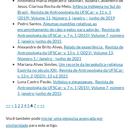
Antonella Maria Imperatriz Tassinari, Suzana Cavalheiro de
Jesus, Clarissa Rocha de Melo,
Infância indígena no Sul do
Brasil
,
Revista de Antropologia da UFSCar: v. 11 n. 1
(2019): Volume 11, Número 1, janeiro – junho de 2019
Pedro Santos,
Algumas questões relativas ao
encaminhamento de cães e gatos para adoção
,
Revista de
Antropologia da UFSCar: v. 7 n. 1 (2015): Volume 7, número
1, janeiro-junho de 2015
Alexandre de Brito Alves,
Relato de experiência
,
Revista de
Antropologia da UFSCar: v. 13 n. 1 (2021): Volume 13,
Número 1 / Janeiro - junho de 2021
Mariana Alves Simões,
Um recorte da terapêutica-religiosa
Espírita no século XXI
,
Revista de Antropologia da UFSCar:
v. 13 n. 2 (2021): 13 v.2 2021
Luna Castro Pavão,
Volteios e ziguezagues
,
Revista de
Antropologia da UFSCar: v. 7 n. 1 (2015): Volume 7, número
1, janeiro-junho de 2015
<<
<
1
2
3
4
5
6
7
>
>>
Você também pode
iniciar uma pesquisa avançada por
similaridade
para este artigo.