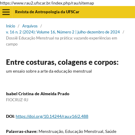
https://www.rau2.ufscar.br/index.php/rau/sitemap
Revista de Antropologia da UFSCar
Início
/
Arquivos
/
v. 16 n. 2 (2024): Volume 16, Número 2 | julho-dezembro de 2024
/
Dossiê Educação Menstrual na prática: vazando experiências em
campo
Entre costuras, colagens e corpos:
um ensaio sobre a arte da educação menstrual
Isabel Cristina de Almeida Prado
FIOCRUZ-RJ
DOI:
https://doi.org/10.14244/rau.v16i2.488
Palavras-chave:
Menstruação, Educação Menstrual, Saúde