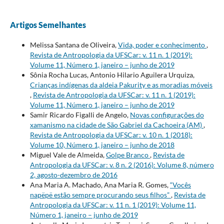
Artigos Semelhantes
Melissa Santana de Oliveira,
Vida, poder e conhecimento
,
Revista de Antropologia da UFSCar: v. 11 n. 1 (2019):
Volume 11, Número 1, janeiro – junho de 2019
Sônia Rocha Lucas, Antonio Hilario Aguilera Urquiza,
Crianças indígenas da aldeia Pakurity e as moradias móveis
,
Revista de Antropologia da UFSCar: v. 11 n. 1 (2019):
Volume 11, Número 1, janeiro – junho de 2019
Samir Ricardo Figalli de Angelo,
Novas configurações do
xamanismo na cidade de São Gabriel da Cachoeira (AM)
,
Revista de Antropologia da UFSCar: v. 10 n. 1 (2018):
Volume 10, Número 1, janeiro – junho de 2018
Miguel Vale de Almeida,
Golpe Branco
,
Revista de
Antropologia da UFSCar: v. 8 n. 2 (2016): Volume 8, número
2, agosto-dezembro de 2016
Ana Maria A. Machado, Ana Maria R. Gomes,
“Vocês
napëpë estão sempre procurando seus filhos”
,
Revista de
Antropologia da UFSCar: v. 11 n. 1 (2019): Volume 11,
Número 1, janeiro – junho de 2019