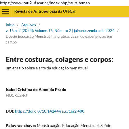
https://www.rau2.ufscar.br/index.php/rau/sitemap
Revista de Antropologia da UFSCar
Início
/
Arquivos
/
v. 16 n. 2 (2024): Volume 16, Número 2 | julho-dezembro de 2024
/
Dossiê Educação Menstrual na prática: vazando experiências em
campo
Entre costuras, colagens e corpos:
um ensaio sobre a arte da educação menstrual
Isabel Cristina de Almeida Prado
FIOCRUZ-RJ
DOI:
https://doi.org/10.14244/rau.v16i2.488
Palavras-chave:
Menstruação, Educação Menstrual, Saúde