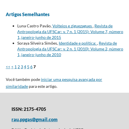
Artigos Semelhantes
Luna Castro Pavão,
Volteios e ziguezagues
,
Revista de
Antropologia da UFSCar: v. 7 n. 1 (2015): Volume 7, número
1, janeiro-junho de 2015
Soraya Silveira Simões,
Identidade e política:
,
Revista de
Antropologia da UFSCar: v. 2 n. 1 (2010): Volume 2, número
1, janeiro-junho de 2010
<<
<
1
2
3
4
5
6
7
Você também pode
iniciar uma pesquisa avançada por
similaridade
para este artigo.
ISSN: 2175-4705
rau.ppgas@gmail.com