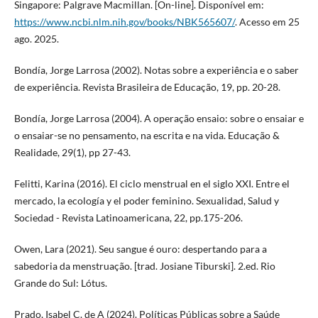
Singapore: Palgrave Macmillan. [On-line]. Disponível em:
https://www.ncbi.nlm.nih.gov/books/NBK565607/
. Acesso em 25
ago. 2025.
Bondía, Jorge Larrosa (2002). Notas sobre a experiência e o saber
de experiência. Revista Brasileira de Educação, 19, pp. 20-28.
Bondía, Jorge Larrosa (2004). A operação ensaio: sobre o ensaiar e
o ensaiar-se no pensamento, na escrita e na vida. Educação &
Realidade, 29(1), pp 27-43.
Felitti, Karina (2016). El ciclo menstrual en el siglo XXI. Entre el
mercado, la ecología y el poder feminino. Sexualidad, Salud y
Sociedad - Revista Latinoamericana, 22, pp.175-206.
Owen, Lara (2021). Seu sangue é ouro: despertando para a
sabedoria da menstruação. [trad. Josiane Tiburski]. 2.ed. Rio
Grande do Sul: Lótus.
Prado, Isabel C. de A (2024). Políticas Públicas sobre a Saúde