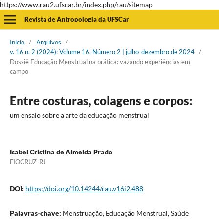
https://www.rau2.ufscar.br/index.php/rau/sitemap
Revista de Antropologia da UFSCar
Início
/
Arquivos
/
v. 16 n. 2 (2024): Volume 16, Número 2 | julho-dezembro de 2024
/
Dossiê Educação Menstrual na prática: vazando experiências em
campo
Entre costuras, colagens e corpos:
um ensaio sobre a arte da educação menstrual
Isabel Cristina de Almeida Prado
FIOCRUZ-RJ
DOI:
https://doi.org/10.14244/rau.v16i2.488
Palavras-chave:
Menstruação, Educação Menstrual, Saúde