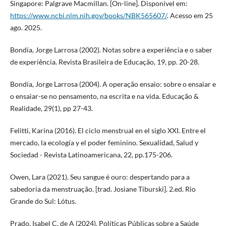
Singapore: Palgrave Macmillan. [On-line]. Disponível em:
https://www.ncbi.nlm.nih.gov/books/NBK565607/
. Acesso em 25
ago. 2025.
Bondía, Jorge Larrosa (2002). Notas sobre a experiência e o saber
de experiência. Revista Brasileira de Educação, 19, pp. 20-28.
Bondía, Jorge Larrosa (2004). A operação ensaio: sobre o ensaiar e
o ensaiar-se no pensamento, na escrita e na vida. Educação &
Realidade, 29(1), pp 27-43.
Felitti, Karina (2016). El ciclo menstrual en el siglo XXI. Entre el
mercado, la ecología y el poder feminino. Sexualidad, Salud y
Sociedad - Revista Latinoamericana, 22, pp.175-206.
Owen, Lara (2021). Seu sangue é ouro: despertando para a
sabedoria da menstruação. [trad. Josiane Tiburski]. 2.ed. Rio
Grande do Sul: Lótus.
Prado, Isabel C. de A (2024). Políticas Públicas sobre a Saúde