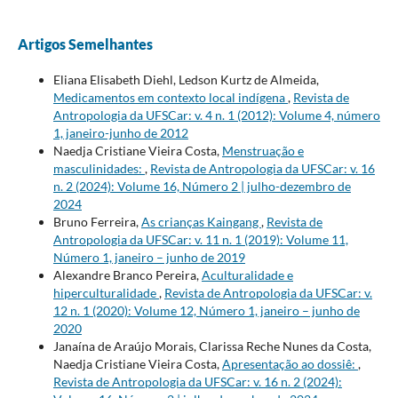
Artigos Semelhantes
Eliana Elisabeth Diehl, Ledson Kurtz de Almeida,
Medicamentos em contexto local indígena
,
Revista de
Antropologia da UFSCar: v. 4 n. 1 (2012): Volume 4, número
1, janeiro-junho de 2012
Naedja Cristiane Vieira Costa,
Menstruação e
masculinidades:
,
Revista de Antropologia da UFSCar: v. 16
n. 2 (2024): Volume 16, Número 2 | julho-dezembro de
2024
Bruno Ferreira,
As crianças Kaingang
,
Revista de
Antropologia da UFSCar: v. 11 n. 1 (2019): Volume 11,
Número 1, janeiro – junho de 2019
Alexandre Branco Pereira,
Aculturalidade e
hiperculturalidade
,
Revista de Antropologia da UFSCar: v.
12 n. 1 (2020): Volume 12, Número 1, janeiro – junho de
2020
Janaína de Araújo Morais, Clarissa Reche Nunes da Costa,
Naedja Cristiane Vieira Costa,
Apresentação ao dossiê:
,
Revista de Antropologia da UFSCar: v. 16 n. 2 (2024):