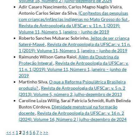
Volume 16, Número 2 | julho-dezembro de 2024
Adir Casaro Nascimento, Carlos Magno Naglis Vieira,
Antonio Carlos Seizer da Silva,
(Con)textos das pesquisas
com crianças/infâncias indígenas no Mato Grosso do Sul
,
Revista de Antropologia da UFSCar: v. 11 n. 1 (2019):
Volume 11, Número 1, janeiro – junho de 2019
Roberto Sanches Mubarac Sobrinho,
Jeitos de ser criança
Sateré-Mawé
,
Revista de Antropologia da UFSCar: v. 11 n.
1 (2019): Volume 11, Número 1, janeiro – junho de 2019
Raimundo Wilson Gama Raiol,
Além da Doutrina da
Proteção Integral
,
Revista de Antropologia da UFSCar: v.
11 n. 1 (2019): Volume 11, Número 1, janeiro – junho de
2019
Martinho Silva,
O que a Reforma Psiquiátrica Brasileira
produziu?
,
Revista de Antropologia da UFSCar: v. 5 n. 2
(2013): Volume 5, número 2, julho-dezembro de 2013
Caroline Luiza Willig, Saraí Patrícia Schmidt, Ruth Belinda
Bustos Córdova,
Dignidade menstrual na formação
docente
,
Revista de Antropologia da UFSCar: v. 16 n. 2
(2024): Volume 16, Número 2 | julho-dezembro de 2024
<<
<
1
2
3
4
5
6
7
>
>>