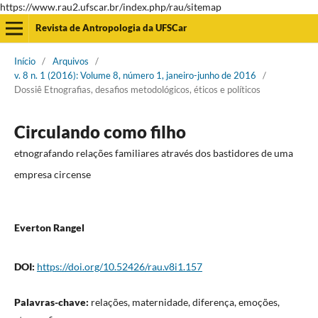
https://www.rau2.ufscar.br/index.php/rau/sitemap
Revista de Antropologia da UFSCar
Início
/
Arquivos
/
v. 8 n. 1 (2016): Volume 8, número 1, janeiro-junho de 2016
/
Dossiê Etnografias, desafios metodológicos, éticos e políticos
Circulando como filho
etnografando relações familiares através dos bastidores de uma
empresa circense
Everton Rangel
DOI:
https://doi.org/10.52426/rau.v8i1.157
Palavras-chave:
relações, maternidade, diferença, emoções,