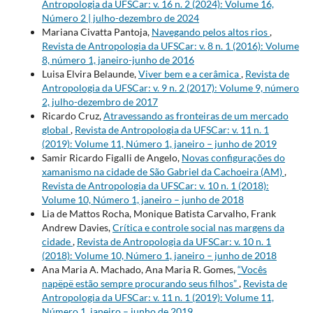
Antropologia da UFSCar: v. 16 n. 2 (2024): Volume 16,
Número 2 | julho-dezembro de 2024
Mariana Civatta Pantoja,
Navegando pelos altos rios
,
Revista de Antropologia da UFSCar: v. 8 n. 1 (2016): Volume
8, número 1, janeiro-junho de 2016
Luisa Elvira Belaunde,
Viver bem e a cerâmica
,
Revista de
Antropologia da UFSCar: v. 9 n. 2 (2017): Volume 9, número
2, julho-dezembro de 2017
Ricardo Cruz,
Atravessando as fronteiras de um mercado
global
,
Revista de Antropologia da UFSCar: v. 11 n. 1
(2019): Volume 11, Número 1, janeiro – junho de 2019
Samir Ricardo Figalli de Angelo,
Novas configurações do
xamanismo na cidade de São Gabriel da Cachoeira (AM)
,
Revista de Antropologia da UFSCar: v. 10 n. 1 (2018):
Volume 10, Número 1, janeiro – junho de 2018
Lia de Mattos Rocha, Monique Batista Carvalho, Frank
Andrew Davies,
Crítica e controle social nas margens da
cidade
,
Revista de Antropologia da UFSCar: v. 10 n. 1
(2018): Volume 10, Número 1, janeiro – junho de 2018
Ana Maria A. Machado, Ana Maria R. Gomes,
“Vocês
napëpë estão sempre procurando seus filhos”
,
Revista de
Antropologia da UFSCar: v. 11 n. 1 (2019): Volume 11,
Número 1, janeiro – junho de 2019