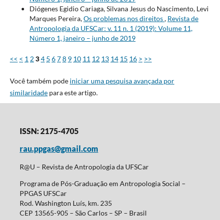
Diógenes Egidio Cariaga, Silvana Jesus do Nascimento, Levi
Marques Pereira,
Os problemas nos direitos
,
Revista de
Antropologia da UFSCar: v. 11 n. 1 (2019): Volume 11,
Número 1, janeiro – junho de 2019
<<
<
1
2
3
4
5
6
7
8
9
10
11
12
13
14
15
16
>
>>
Você também pode
iniciar uma pesquisa avançada por
similaridade
para este artigo.
ISSN: 2175-4705
rau.ppgas@gmail.com
R@U – Revista de Antropologia da UFSCar
Programa de Pós-Graduação em Antropologia Social –
PPGAS UFSCar
Rod. Washington Luís, km. 235
CEP 13565-905 – São Carlos – SP – Brasil