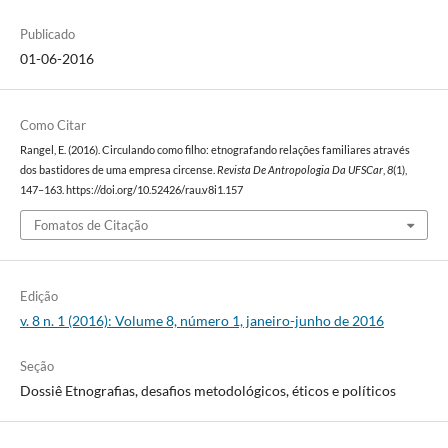
Publicado
01-06-2016
Como Citar
Rangel, E. (2016). Circulando como filho: etnografando relações familiares através
dos bastidores de uma empresa circense.
Revista De Antropologia Da UFSCar
,
8
(1),
147–163. https://doi.org/10.52426/rau.v8i1.157
Fomatos de Citação
Edição
v. 8 n. 1 (2016): Volume 8, número 1, janeiro-junho de 2016
Seção
Dossiê Etnografias, desafios metodológicos, éticos e políticos