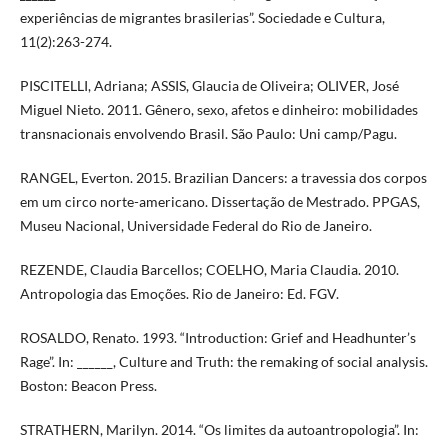
experiências de migrantes brasilerias”. Sociedade e Cultura,
11(2):263-274.
PISCITELLI, Adriana; ASSIS, Glaucia de Oliveira; OLIVER, José
Miguel Nieto. 2011. Gênero, sexo, afetos e dinheiro: mobilidades
transnacionais envolvendo Brasil. São Paulo: Uni camp/Pagu.
RANGEL, Everton. 2015. Brazilian Dancers: a travessia dos corpos
em um circo norte-americano. Dissertação de Mestrado. PPGAS,
Museu Nacional, Universidade Federal do Rio de Janeiro.
REZENDE, Claudia Barcellos; COELHO, Maria Claudia. 2010.
Antropologia das Emoções. Rio de Janeiro: Ed. FGV.
ROSALDO, Renato. 1993. “Introduction: Grief and Headhunter’s
Rage”. In: ______, Culture and Truth: the remaking of social analysis.
Boston: Beacon Press.
STRATHERN, Marilyn. 2014. “Os limites da autoantropologia”. In: