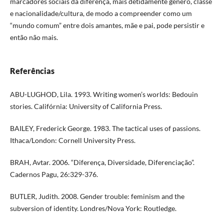
marcadores sociais da diferença, mais detidamente gênero, classe
e nacionalidade/cultura, de modo a compreender como um
“mundo comum” entre dois amantes, mãe e pai, pode persistir e
então não mais.
Referências
ABU-LUGHOD, Lila. 1993. Writing women’s worlds: Bedouin
stories. Califórnia: University of California Press.
BAILEY, Frederick George. 1983. The tactical uses of passions.
Ithaca/London: Cornell University Press.
BRAH, Avtar. 2006. “Diferença, Diversidade, Diferenciação”.
Cadernos Pagu, 26:329-376.
BUTLER, Judith. 2008. Gender trouble: feminism and the
subversion of identity. Londres/Nova York: Routledge.