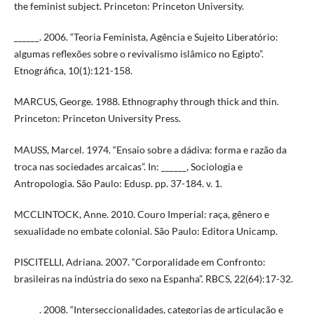
the feminist subject. Princeton: Princeton University.
______. 2006. “Teoria Feminista, Agência e Sujeito Liberatório:
algumas reflexões sobre o revivalismo islâmico no Egipto”.
Etnográfica, 10(1):121-158.
MARCUS, George. 1988. Ethnography through thick and thin.
Princeton: Princeton University Press.
MAUSS, Marcel. 1974. “Ensaio sobre a dádiva: forma e razão da
troca nas sociedades arcaicas”. In: ______, Sociologia e
Antropologia. São Paulo: Edusp. pp. 37-184. v. 1.
MCCLINTOCK, Anne. 2010. Couro Imperial: raça, gênero e
sexualidade no embate colonial. São Paulo: Editora Unicamp.
PISCITELLI, Adriana. 2007. “Corporalidade em Confronto:
brasileiras na indústria do sexo na Espanha”. RBCS, 22(64):17-32.
______. 2008. “Interseccionalidades, categorias de articulação e