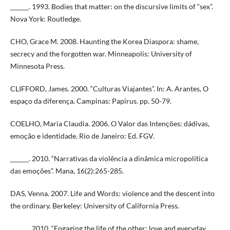
______. 1993. Bodies that matter: on the discursive limits of “sex”.
Nova York: Routledge.
CHO, Grace M. 2008. Haunting the Korea Diaspora: shame,
secrecy and the forgotten war. Minneapolis: University of
Minnesota Press.
CLIFFORD, James. 2000. “Culturas Viajantes”. In: A. Arantes, O
espaço da diferença. Campinas: Papirus. pp. 50-79.
COELHO, Maria Claudia. 2006. O Valor das Intenções: dádivas,
emoção e identidade. Rio de Janeiro: Ed. FGV.
______. 2010. “Narrativas da violência a dinâmica micropolítica
das emoções”. Mana, 16(2):265-285.
DAS, Venna. 2007. Life and Words: violence and the descent into
the ordinary. Berkeley: University of California Press.
______. 2010. “Engaging the life of the other: love and everyday