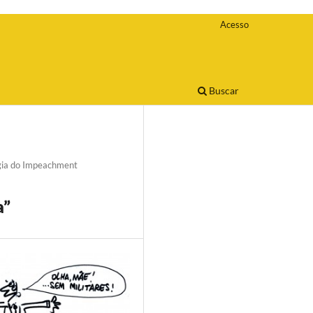
Acesso
Buscar
gia do Impeachment
a”