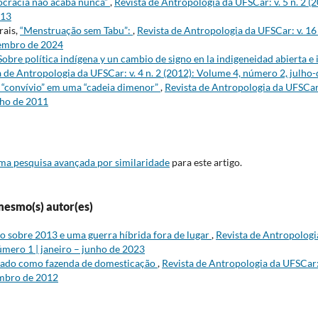
ocracia não acaba nunca”
,
Revista de Antropologia da UFSCar: v. 5 n. 2 (
013
rais,
“Menstruação sem Tabu”:
,
Revista de Antropologia da UFSCar: v. 16 
zembro de 2024
Sobre política indígena y un cambio de signo en la indigeneidad abierta e i
a de Antropologia da UFSCar: v. 4 n. 2 (2012): Volume 4, número 2, julh
 “convívio” em uma “cadeia dimenor”
,
Revista de Antropologia da UFSCar: 
nho de 2011
uma pesquisa avançada por similaridade
para este artigo.
mesmo(s) autor(es)
o sobre 2013 e uma guerra híbrida fora de lugar
,
Revista de Antropologia
mero 1 | janeiro – junho de 2023
tado como fazenda de domesticação
,
Revista de Antropologia da UFSCar: 
embro de 2012