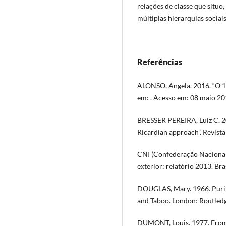
relações de classe que situ
múltiplas hierarquias sociais
Referências
ALONSO, Angela. 2016. “O 13”
em: . Acesso em: 08 maio 20
BRESSER PEREIRA, Luiz C. 20
Ricardian approach”. Revista
CNI (Confederação Nacional
exterior: relatório 2013. Bras
DOUGLAS, Mary. 1966. Purity
and Taboo. London: Routledg
DUMONT, Louis. 1977. From 