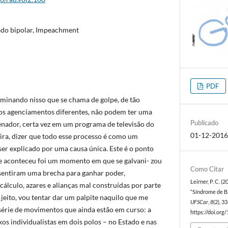
ado bipolar, Impeachment
PDF
lminando nisso que se chama de golpe, de tão
s agenciamentos diferentes, não podem ter uma
Publicado
senador, certa vez em um programa de televisão do
01-12-201
a, dizer que todo esse processo é como um
er explicado por uma causa única. Este é o ponto
e aconteceu foi um momento em que se galvani- zou
Como Citar
e sentiram uma brecha para ganhar poder,
Leirner, P. C. (
álculo, azares e alianças mal construídas por parte
“Síndrome de B
jeito, vou tentar dar um palpite naquilo que me
UFSCar
,
8
(2), 3
́rie de movimentos que ainda estão em curso: a
https://doi.org
luxos individualistas em dois polos – no Estado e nas