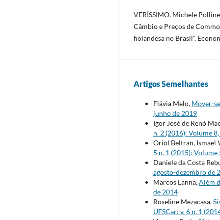
VERÍSSIMO, Michele Polline; 
Câmbio e Preços de Commodi
holandesa no Brasil”. Econom
Artigos Semelhantes
Flávia Melo,
Mover-se
junho de 2019
Igor José de Renó Ma
n. 2 (2016): Volume 
Oriol Beltran, Ismael
5 n. 1 (2015): Volume
Daniele da Costa Reb
agosto-dezembro de 
Marcos Lanna,
Além d
de 2014
Roseline Mezacasa,
Si
UFSCar: v. 6 n. 1 (20