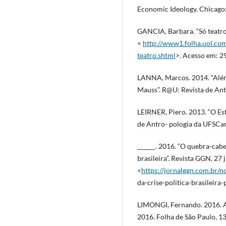
Economic Ideology. Chicago:
GANCIA, Barbara. “Só teatro
<
http://www1.folha.uol.co
teatro.shtml
>. Acesso em: 29
LANNA, Marcos. 2014. “Além 
Mauss”. R@U: Revista de Ant
LEIRNER, Piero. 2013. “O Es
de Antro- pologia da UFSCar,
______. 2016. “O quebra-cabeç
brasileira”. Revista GGN, 27 
<
https://jornalggn.com.br/n
da-crise-politica-brasileira
LIMONGI, Fernando. 2016. A
2016. Folha de São Paulo, 13