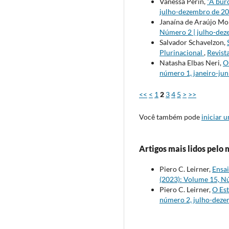
Vanessa Perin,
“A bur
julho-dezembro de 2
Janaína de Araújo Mo
Número 2 | julho-de
Salvador Schavelzon,
Plurinacional
,
Revist
Natasha Elbas Neri,
O
número 1, janeiro-ju
<<
<
1
2
3
4
5
>
>>
Você também pode
iniciar 
Artigos mais lidos pelo 
Piero C. Leirner,
Ensai
(2023): Volume 15, Nú
Piero C. Leirner,
O Es
número 2, julho-dez