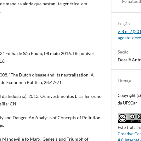
Fomatos d
o, de maneira ainda que bastan- te genérica, em
.
Edição
v. 8 n. 2 (2
agosto-dez
Seção
. Folha de São Paulo, 08 maio 2016. Disponível
Dossiê Ant
16.
08. “The Dutch disease and its neutralization: A
Licença
 de Economia Política, 28:47-71.
Copyright (c
 da Indústria). 2013. Os investimentos brasileiros no
da UFSCar
ília: CNI.
 and Danger. An Analysis of Concepts of Pollution
e.
Este trabalh
Creative Co
Mandeville to Marx: Genesis and Triumph of
4.0 Internati