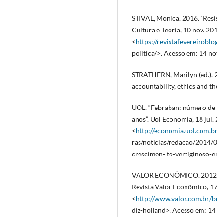
STIVAL, Monica. 2016. “Resiste
Cultura e Teoria, 10 nov. 201
<
https://revistafevereirob
politica/>. Acesso em: 14 no
STRATHERN, Marilyn (ed.). 2
accountability, ethics and t
UOL. “Febraban: número de b
anos”. Uol Economia, 18 jul. 
<
http://economia.uol.com.b
ras/noticias/redacao/2014/
crescimen- to-vertiginoso-e
VALOR ECONÔMICO. 2012. “P
Revista Valor Econômico, 17
<
http://www.valor.com.br/b
diz-holland>. Acesso em: 14