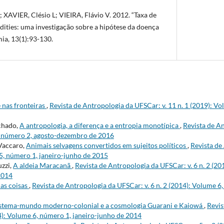
XAVIER, Clésio L; VIEIRA, Flávio V. 2012. “Taxa de
ties: uma investigação sobre a hipótese da doença
ia, 13(1):93-130.
 nas fronteiras
,
Revista de Antropologia da UFSCar: v. 11 n. 1 (2019): V
chado,
A antropologia, a diferença e a entropia monotípica
,
Revista de An
8, número 2, agosto-dezembro de 2016
 Vaccaro,
Animais selvagens convertidos em sujeitos políticos
,
Revista de
 5, número 1, janeiro-junho de 2015
uzzi,
A aldeia Maracanã
,
Revista de Antropologia da UFSCar: v. 6 n. 2 (2
2014
as coisas
,
Revista de Antropologia da UFSCar: v. 6 n. 2 (2014): Volume 
stema-mundo moderno-colonial e a cosmologia Guarani e Kaiowá
,
Revis
14): Volume 6, número 1, janeiro-junho de 2014