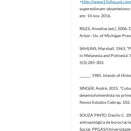
<
http://www1.folha.uol.com.
superestimam-absenteismo-
em: 14 nov. 2016.
RILES, Annelise (ed.). 2006
Arbor: Un. of Michigan Pres
SAHLINS, Marshall. 1963. “P
in Melanesia and Polinesia”.
5(3):285-303.
______. 1985. Islands of Hist
SINGER, André. 2015. “Cutu
desenvolvimentista no prim
Novos Estudos Cebrap, 102.
SOUZA PINTO, Danilo C. 2007.
antropológica da burocracia
Social. PPGAS/Universidade 