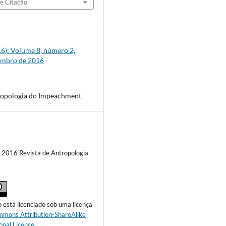
e Citação
016): Volume 8, número 2,
embro de 2016
ropologia do Impeachment
) 2016 Revista de Antropologia
o está licenciado sob uma licença
mmons Attribution-ShareAlike
onal License
.