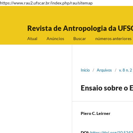
https://www.rau2.ufscar.br/index.php/rau/sitemap
Revista de Antropologia da UFS
Atual
Anúncios
Buscar
números anteriores
Início
/
Arquivos
/
v. 8 n.
Ensaio sobre o 
Piero C. Leirner
DOI:
https://doi.org/10.524