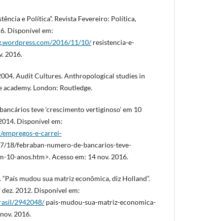
̂ncia e Política”. Revista Fevereiro: Política,
6. Disponível em:
log.wordpress.com/2016/11/10/
resistencia-e-
v. 2016.
004. Audit Cultures. Anthropological studies in
he academy. London: Routledge.
ancários teve ‘crescimento vertiginoso’ em 10
2014. Disponível em:
r/empregos-e-carrei-
07/18/febraban-numero-de-bancarios-teve-
m-10-anos.htm>. Acesso em: 14 nov. 2016.
aís mudou sua matriz econômica, diz Holland”.
 dez. 2012. Disponível em:
rasil/2942048/
pais-mudou-sua-matriz-economica-
 nov. 2016.