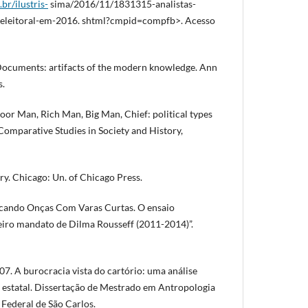
br/ilustris-
sima/2016/11/1831315-analistas-
eleitoral-em-2016. shtml?cmpid=compfb>. Acesso
. Documents: artifacts of the modern knowledge. Ann
s.
oor Man, Rich Man, Big Man, Chief: political types
 Comparative Studies in Society and History,
ory. Chicago: Un. of Chicago Press.
cando Onças Com Varas Curtas. O ensaio
eiro mandato de Dilma Rousseff (2011-2014)”.
 A burocracia vista do cartório: uma análise
 estatal. Dissertação de Mestrado em Antropologia
Federal de São Carlos.