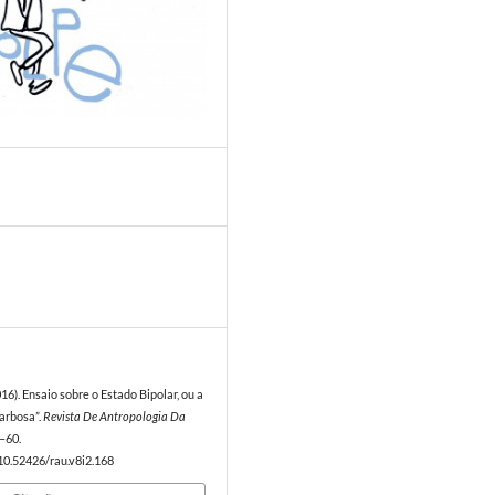
6
2016). Ensaio sobre o Estado Bipolar, ou a
arbosa”.
Revista De Antropologia Da
3–60.
/10.52426/rau.v8i2.168