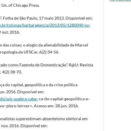
 Un. of Chicago Press.
”. Folha de São Paulo, 17 maio 2013. Disponível em:
m.br/colunas/barbaragancia/2013/05/1280040-so-
 out. 2016.
das coisas; o elogio da alienabilidade de Marcel
ropologia da UFSCar, 6(2):34-56.
tado como Fazenda de Domesticação”. R@U: Revista
 4(2):38-70.
a do capital, geopolítica e da crise política
jun. 2016. Disponível em:
oticia/o-quebra-cabe-
ca-do-capital-geopolitica-e-
-por-piero-leirner>. Acesso em: 28 jun. 2016.
nalistas superestimam absenteísmo eleitoral em
 nov. 2016. Disponível em: