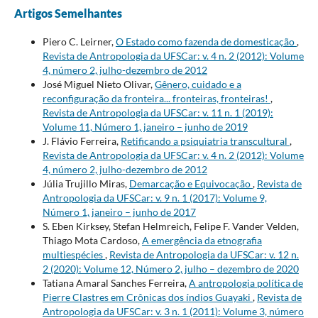
Artigos Semelhantes
Piero C. Leirner,
O Estado como fazenda de domesticação
,
Revista de Antropologia da UFSCar: v. 4 n. 2 (2012): Volume
4, número 2, julho-dezembro de 2012
José Miguel Nieto Olivar,
Gênero, cuidado e a
reconfiguração da fronteira... fronteiras, fronteiras!
,
Revista de Antropologia da UFSCar: v. 11 n. 1 (2019):
Volume 11, Número 1, janeiro – junho de 2019
J. Flávio Ferreira,
Retificando a psiquiatria transcultural
,
Revista de Antropologia da UFSCar: v. 4 n. 2 (2012): Volume
4, número 2, julho-dezembro de 2012
Júlia Trujillo Miras,
Demarcação e Equivocação
,
Revista de
Antropologia da UFSCar: v. 9 n. 1 (2017): Volume 9,
Número 1, janeiro – junho de 2017
S. Eben Kirksey, Stefan Helmreich, Felipe F. Vander Velden,
Thiago Mota Cardoso,
A emergência da etnografia
multiespécies
,
Revista de Antropologia da UFSCar: v. 12 n.
2 (2020): Volume 12, Número 2, julho – dezembro de 2020
Tatiana Amaral Sanches Ferreira,
A antropologia política de
Pierre Clastres em Crônicas dos índios Guayaki
,
Revista de
Antropologia da UFSCar: v. 3 n. 1 (2011): Volume 3, número