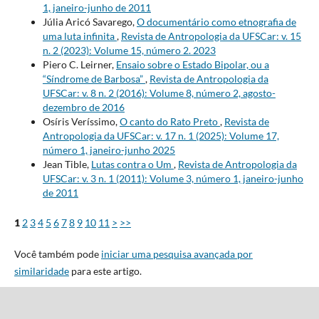
1, janeiro-junho de 2011
Júlia Aricó Savarego,
O documentário como etnografia de
uma luta infinita
,
Revista de Antropologia da UFSCar: v. 15
n. 2 (2023): Volume 15, número 2. 2023
Piero C. Leirner,
Ensaio sobre o Estado Bipolar, ou a
“Síndrome de Barbosa”
,
Revista de Antropologia da
UFSCar: v. 8 n. 2 (2016): Volume 8, número 2, agosto-
dezembro de 2016
Osíris Veríssimo,
O canto do Rato Preto
,
Revista de
Antropologia da UFSCar: v. 17 n. 1 (2025): Volume 17,
número 1, janeiro-junho 2025
Jean Tible,
Lutas contra o Um
,
Revista de Antropologia da
UFSCar: v. 3 n. 1 (2011): Volume 3, número 1, janeiro-junho
de 2011
1
2
3
4
5
6
7
8
9
10
11
>
>>
Você também pode
iniciar uma pesquisa avançada por
similaridade
para este artigo.