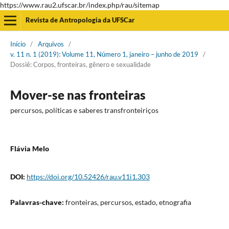
https://www.rau2.ufscar.br/index.php/rau/sitemap
Revista de Antropologia da UFSCar
Início
/
Arquivos
/
v. 11 n. 1 (2019): Volume 11, Número 1, janeiro – junho de 2019
/
Dossiê: Corpos, fronteiras, gênero e sexualidade
Mover-se nas fronteiras
percursos, políticas e saberes transfronteiriços
Flávia Melo
DOI:
https://doi.org/10.52426/rau.v11i1.303
Palavras-chave:
fronteiras, percursos, estado, etnografia