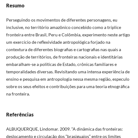
Resumo
Perseguindo os movimentos de diferentes personagens, eu
inclusive, no território amazônico concebido como a tríplice
fronteira entre Brasil, Peru e Colômbia, experimento neste artigo
um exercício de reflexividade antropológica forjado na
contextura de diferentes biografias e cartografias nas quais a
produção de territórios, de fronteiras nacionais e identitárias
embaralham-se a políticas de Estado, crônicas familiares e
temporalidades diversas. Revisitando uma intensa experiência de
ensino e pesquisa em antropologia nessa mesma região, especulo
sobre os seus efeitos e contribuições para uma teoria etnográfica
na fronteira.
Referências
ALBUQUERQUE, Lindomar. 2009. “A dinâmica das fronteiras:
deslocamento e circulação dos “brasiguaios” entre os limites