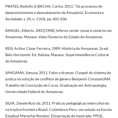
PRATES, Rodolfo & BACHA, Carlos. 2011. “Os processos de
desenvolvimento e desmatamento da Amazônia”. Economia e
Sociedade, v. 20, n. 3 (43), pp. 601-636.
RANGEL, Alberto. 2001[1908]. Inferno verde: cenas e cenários do
Amazonas. Manaus: Valer/Governo do Estado do Amazonas.
REIS, Arthur Cézar Ferreira, 1989. História do Amazonas. 2a ed.
Belo Horizonte: Ed. Itatiaia; Manaus: Superintendência Cultural
do Amazonas.
SANGAMA, Vanuza. 2011. Fatos e dramas: O papel do sistema de
justiça na solução de conflitos de gênero Benjamin Constant/AM.
Trabalho de Conclusão de Curso. Graduação em Antropologia,
Universidade Federal do Amazonas.
SILVA, Zenete Ruiz da. 2011. Práticas pedagógicas interculturais
na tríplice fronteira Brasil, Colômbia e Peru: um estudo na Escola
Estadual Marechal Rondon. Dissertação de mestrado. PPGE,