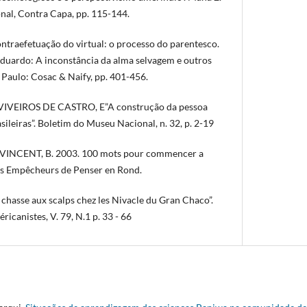
nal, Contra Capa, pp. 115-144.
ontraefetuação do virtual: o processo do parentesco.
uardo: A inconstância da alma selvagem e outros
 Paulo: Cosac & Naify, pp. 401-456.
 VIVEIROS DE CASTRO, E”A construção da pessoa
sileiras”. Boletim do Museu Nacional, n. 32, p. 2-19
VINCENT, B. 2003. 100 mots pour commencer a
Les Empêcheurs de Penser en Rond.
chasse aux scalps chez les Nivacle du Gran Chaco”.
ricanistes, V. 79, N.1 p. 33 - 66