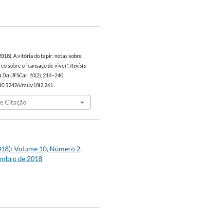
8
018). A vitória do tapir: notas sobre
eo sobre o “cansaço de viver”.
Revista
a Da UFSCar
,
10
(2), 214–240.
/10.52426/rau.v10i2.261
e Citação
(2018): Volume 10, Número 2,
embro de 2018