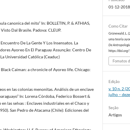
01-12-201
la canonica del mito” In: BOLLETIN, P. & ATHIAS,
Como Citar
: Visto Dal Brasile. Padova: CLEUP.
Grünewald, L. (2
uma teoria ayor
Encuentro De La Gente Y Los Insensatos. La
De Antropologi
adores Ayoreo En El Paraguay Assunção: Centro De
https://doi.org
La Universidad Católica (Ceaduc)
Fomatos d
 Black Caiman: a chronicle of Ayoreo life. Chicago:
Edição
v. 10 n. 2 
os en las colonias menonitas. Análisis de un enclave
julho – dez
 paraguayo” In: Lorena Còrdoba, Federico Bossert &
en las selvas : Enclaves industriales en el Chaco y
Seção
50). San Pedro de Atacama (Chile): Ediciones del
Artigos
s. Washington: U. S. Bureau of American Ethnology.