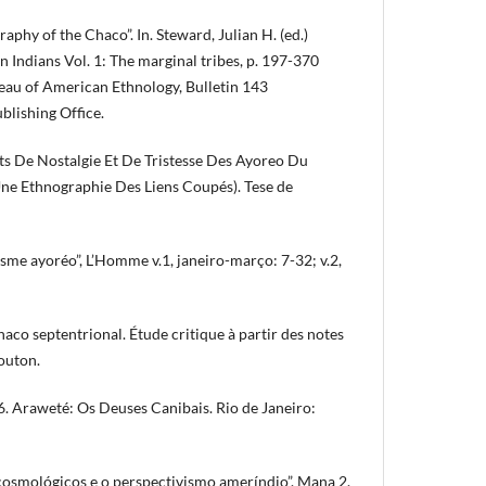
hy of the Chaco”. In. Steward, Julian H. (ed.)
Indians Vol. 1: The marginal tribes, p. 197-370
reau of American Ethnology, Bulletin 143
lishing Office.
s De Nostalgie Et De Tristesse Des Ayoreo Du
ne Ethnographie Des Liens Coupés). Tese de
sme ayoréo”, L’Homme v.1, janeiro-março: 7-32; v.2,
haco septentrional. Étude critique à partir des notes
outon.
Araweté: Os Deuses Canibais. Rio de Janeiro:
cosmológicos e o perspectivismo ameríndio”. Mana 2.