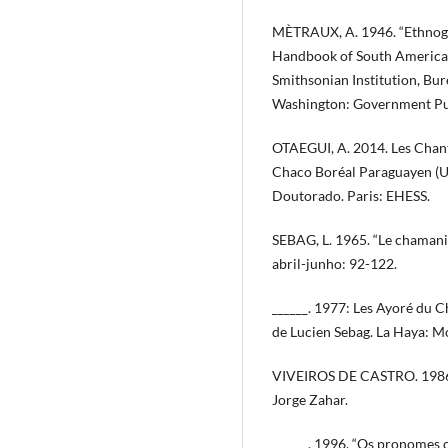
MÈTRAUX, A. 1946. “Ethnograp
Handbook of South American 
Smithsonian Institution, Bu
Washington: Government Pub
OTAEGUI, A. 2014. Les Chant
Chaco Boréal Paraguayen (U
Doutorado. Paris: EHESS.
SEBAG, L. 1965. “Le chamani
abril-junho: 92-122.
______. 1977: Les Ayoré du C
de Lucien Sebag. La Haya: M
VIVEIROS DE CASTRO. 1986. 
Jorge Zahar.
______. 1996. “Os pronomes 