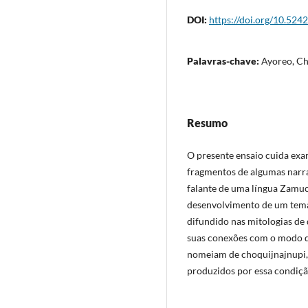
DOI:
https://doi.org/10.524
Palavras-chave:
Ayoreo, Ch
Resumo
O presente ensaio cuida exa
fragmentos de algumas narra
falante de uma língua Zamuc
desenvolvimento de um tema
difundido nas mitologias de 
suas conexões com o modo de
nomeiam de choquijnajnupi, ‘
produzidos por essa condiçã