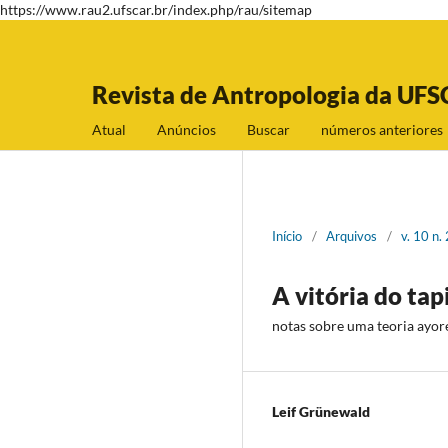
https://www.rau2.ufscar.br/index.php/rau/sitemap
Revista de Antropologia da UFS
Atual
Anúncios
Buscar
números anteriores
Início
/
Arquivos
/
v. 10 n
A vitória do tap
notas sobre uma teoria ayore
Leif Grünewald