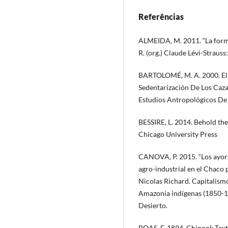
Referências
ALMEIDA, M. 2011. “La formu
R. (org.) Claude Lévi-Strauss
BARTOLOMÉ, M. A. 2000. El 
Sedentarización De Los Caz
Estudios Antropológicos De 
BESSIRE, L. 2014. Behold the
Chicago University Press
CANOVA, P. 2015. “Los ayore
agro-industrial en el Chaco
Nicolas Richard. Capitalismo 
Amazonia indígenas (1850-19
Desierto.
BOAS, F. 1894. Chinook Text