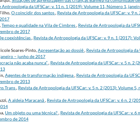
arqui,
Situações de aprendizagem das crianças Baniwa na comunidade de 
e Antropologia da UFSCar: v. 11 n. 1 (2019): Volume 11, Número 1, janei
Filho,
O coincidir dos santos
,
Revista de Antropologia da UFSCar: v. 9 n.
 2017
,
Tempo e qualidade na Vila de Cimbres
,
Revista de Antropologia da UFSC
ezembro de 2017
De coexistências
,
Revista de Antropologia da UFSCar: v. 9 n. 1 (2017): V
Nicole Soares-Pinto,
Apresentação ao dossiê
,
Revista de Antropologia da U
janeiro – junho de 2017
ocracia não acaba nunca”
,
Revista de Antropologia da UFSCar: v. 5 n. 2 (
013
in,
Agentes de transformação indígena
,
Revista de Antropologia da UFSCa
ezembro de 2013
ns Trans
,
Revista de Antropologia da UFSCar: v. 5 n. 2 (2013): Volume 5
uzzi,
A aldeia Maracanã
,
Revista de Antropologia da UFSCar: v. 6 n. 2 (2
2014
ma,
Um objeto ou uma técnica?
,
Revista de Antropologia da UFSCar: v. 6 n
zembro de 2014