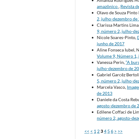
Amanda Rodrigues M
amazônico
,
Revista d
Olavo de Souza Pinto 
2, julho-dezembro de
Clarissa Martins Lima
9, número 2, julho-d
Nicole Soares-Pinto,
junho de 2017
Aline Fonseca Iubel, 
Volume 9, Número 1, 
Vanessa Perin,
“A bur
julho-dezembro de 2
Gabriel Garcêz Bertol
5, número 2, julho-d
Marcela Vasco,
Image
de 2013
Daniele da Costa Reb
agosto-dezembro de 
Edilene Coffaci de Li
número 2, agosto-de
<<
<
1
2
3
4
5
6
>
>>