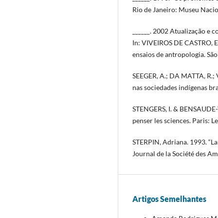
Rio de Janeiro: Museu Nacio
______. 2002 Atualização e c
In: VIVEIROS DE CASTRO, Ed
ensaios de antropologia. São
SEEGER, A.; DA MATTA, R.;
nas sociedades indígenas bra
STENGERS, I. & BENSAUDE-
penser les sciences. Paris: 
STERPIN, Adriana. 1993. “La 
Journal de la Société des Amé
Artigos Semelhantes