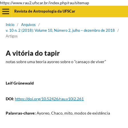
https://www.rau2.ufscar.br/index.php/rau/sitemap
Revista de Antropologia da UFSCar
Início
/
Arquivos
/
v. 10 n. 2 (2018): Volume 10, Número 2, julho – dezembro de 2018
/
Artigos
A vitória do tapir
notas sobre uma teoria ayoreo sobre o “cansaço de viver”
Leif Grünewald
DOI:
https://doi.org/10.52426/rau.v10i2.261
Palavras-chave:
Ayoreo, Chaco, mito, modos de existência