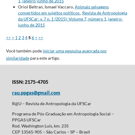
1, janeiro-junho de 2015
Oriol Beltran, Ismael Vaccaro,
Animais selvagens
convertidos em sujeitos políticos
,
Revista de Antropologia
da UFSCar: v. 7 n. 1 (2015): Volume 7, número 1, janeiro-
junho de 2015
<<
<
1
2
3
4
5
6
>
>>
Você também pode
iniciar uma pesquisa avançada por
similaridade
para este artigo.
ISSN: 2175-4705
rau.ppgas@gmail.com
R@U – Revista de Antropologia da UFSCar
Programa de Pós-Graduação em Antropologia Social –
PPGAS UFSCar
Rod. Washington Luís, km. 235
CEP 13565-905 – São Carlos – SP – Brasil