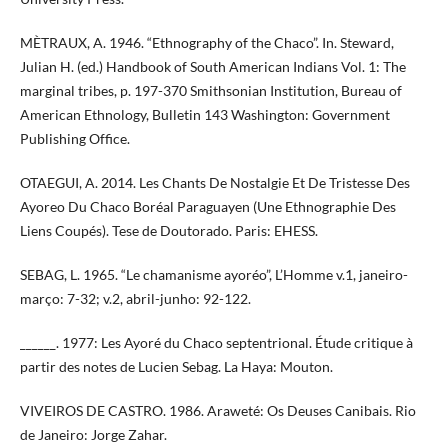
MÈTRAUX, A. 1946. “Ethnography of the Chaco”. In. Steward,
Julian H. (ed.) Handbook of South American Indians Vol. 1: The
marginal tribes, p. 197-370 Smithsonian Institution, Bureau of
American Ethnology, Bulletin 143 Washington: Government
Publishing Office.
OTAEGUI, A. 2014. Les Chants De Nostalgie Et De Tristesse Des
Ayoreo Du Chaco Boréal Paraguayen (Une Ethnographie Des
Liens Coupés). Tese de Doutorado. Paris: EHESS.
SEBAG, L. 1965. “Le chamanisme ayoréo”, L’Homme v.1, janeiro-
março: 7-32; v.2, abril-junho: 92-122.
______. 1977: Les Ayoré du Chaco septentrional. Étude critique à
partir des notes de Lucien Sebag. La Haya: Mouton.
VIVEIROS DE CASTRO. 1986. Araweté: Os Deuses Canibais. Rio
de Janeiro: Jorge Zahar.