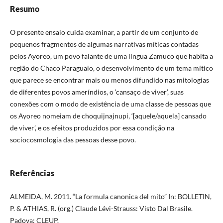
Resumo
O presente ensaio cuida examinar, a partir de um conjunto de
pequenos fragmentos de algumas narrativas míticas contadas
pelos Ayoreo, um povo falante de uma língua Zamuco que habita a
região do Chaco Paraguaio, o desenvolvimento de um tema mítico
que parece se encontrar mais ou menos difundido nas mitologias
de diferentes povos ameríndios, o ‘cansaço de viver’, suas
conexões com o modo de existência de uma classe de pessoas que
os Ayoreo nomeiam de choquijnajnupi, ‘[aquele/aquela] cansado
de viver’, e os efeitos produzidos por essa condição na
sociocosmologia das pessoas desse povo.
Referências
ALMEIDA, M. 2011. “La formula canonica del mito” In: BOLLETIN,
P. & ATHIAS, R. (org.) Claude Lévi-Strauss: Visto Dal Brasile.
Padova: CLEUP.