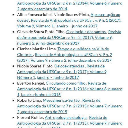
Antropologia da UFSCar: v. 6 n. 2 (2014): Volume 6, número
2, agosto-dezembro de 2014
Aline Fonseca Iubel, Nicole Soares-Pinto,
Apresentação ao
dossiê
,
Revista de Antropologia da UFSCar: v. 9 n. 1 (2017):
Volume 9, Número 1, janeiro – junho de 2017
Olavo de Souza Pinto Filho,
O coincidir dos santos
,
Revista
de Antropologia da UFSCar: v. 9 n. 2 (2017): Volume 9,
número 2, julho-dezembro de 2017
Clarissa Martins Lima,
Tempo e qualidade na Vila de
Cimbres
,
Revista de Antropologia da UFSCar: v. 9 n. 2
(2017): Volume 9, número 2, julho-dezembro de 2017
Nicole Soares-Pinto,
De coexistências
,
Revista de
Antropologia da UFSCar: v. 9 n. 1 (2017): Volume 9,
Número 1, janeiro – junho de 2017
Everton Rangel,
Circulando como filho
,
Revista de
Antropologia da UFSCar: v. 8 n. 1 (2016): Volume 8, número
1, janeiro-junho de 2016
Roberto Lima,
Mesoamérica-Sertão
,
Revista de
Antropologia da UFSCar: v. 7 n. 2 (2015): Volume 7, número
2, agosto-dezembro de 2015
Florent Kohler,
Antropologia e etologia
,
Revista de
Antropologia da UFSCar: v. 7 n. 1 (2015): Volume 7, número