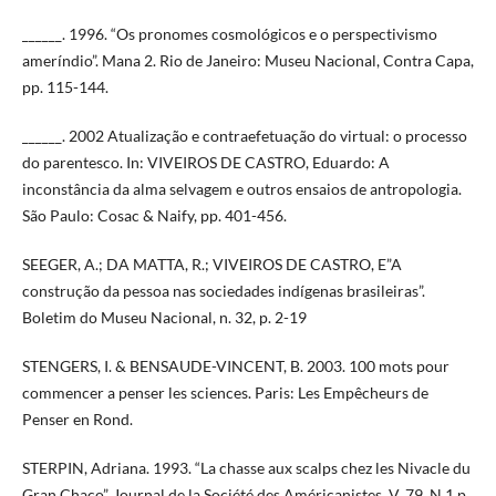
______. 1996. “Os pronomes cosmológicos e o perspectivismo
ameríndio”. Mana 2. Rio de Janeiro: Museu Nacional, Contra Capa,
pp. 115-144.
______. 2002 Atualização e contraefetuação do virtual: o processo
do parentesco. In: VIVEIROS DE CASTRO, Eduardo: A
inconstância da alma selvagem e outros ensaios de antropologia.
São Paulo: Cosac & Naify, pp. 401-456.
SEEGER, A.; DA MATTA, R.; VIVEIROS DE CASTRO, E”A
construção da pessoa nas sociedades indígenas brasileiras”.
Boletim do Museu Nacional, n. 32, p. 2-19
STENGERS, I. & BENSAUDE-VINCENT, B. 2003. 100 mots pour
commencer a penser les sciences. Paris: Les Empêcheurs de
Penser en Rond.
STERPIN, Adriana. 1993. “La chasse aux scalps chez les Nivacle du
Gran Chaco”. Journal de la Société des Américanistes, V. 79, N.1 p.