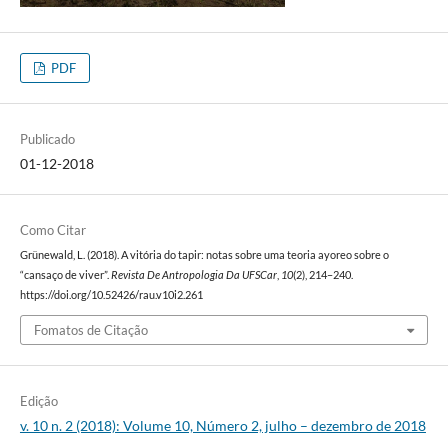
PDF
Publicado
01-12-2018
Como Citar
Grünewald, L. (2018). A vitória do tapir: notas sobre uma teoria ayoreo sobre o
“cansaço de viver”.
Revista De Antropologia Da UFSCar
,
10
(2), 214–240.
https://doi.org/10.52426/rau.v10i2.261
Fomatos de Citação
Edição
v. 10 n. 2 (2018): Volume 10, Número 2, julho – dezembro de 2018