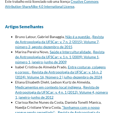
Este trabalho está licenciado sob uma licença
Creative Commons
Attribution-ShareAlike 4.0 International License
.
Artigos Semelhantes
Bruno Latour, Gabriel Banaggia,
Não é a questão
,
Revista
de Antropologia da UFSCar: v. 7 n. 2 (2015): Volume 7,
número 2, agosto-dezembro de 2015
Marina Pereira Novo,
Saúde e Interculturalidade
,
Revista
de Antropologia da UFSCar: v. 1 n. 1 (2009): Volume 1,
número 1, janeiro-junho de 2009
Isabel Cristina de Almeida Prado,
Entre costuras, colagens
e corpos:
,
Revista de Antropologia da UFSCar: v. 16 n. 2
(2024): Volume 16, Número 2 | julho-dezembro de 2024
Eliana Elisabeth Diehl, Ledson Kurtz de Almeida,
Medicamentos em contexto local indígena
,
Revista de
Antropologia da UFSCar: v. 4 n. 1 (2012): Volume 4, número
1, janeiro-junho de 2012
Clarissa Reche Nunes da Costa, Daniela Tonelli Manica,
Naedja Cristiane Viera Costa,
“Sonhamos com o nosso
sangue sendo respeitado”:
,
Revista de Antropologia da