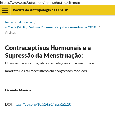
https://www.rau2.ufscar.br/index.php/rau/sitemap
Revista de Antropologia da UFSCar
Início
/
Arquivos
/
v. 2 n. 2 (2010): Volume 2, número 2, julho-dezembro de 2010
/
Artigos
Contraceptivos Hormonais e a
Supressão da Menstruação:
Uma descrição etnográfica das relações entre médicos e
laboratórios farmacêuticos em congressos médicos
Daniela Manica
DOI:
https://doi.org/10.52426/rau.v2i2.28