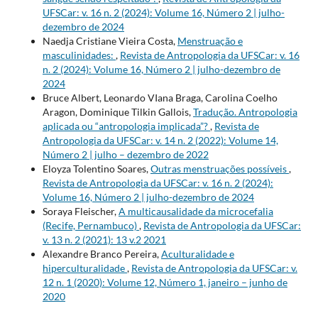
UFSCar: v. 16 n. 2 (2024): Volume 16, Número 2 | julho-
dezembro de 2024
Naedja Cristiane Vieira Costa,
Menstruação e
masculinidades:
,
Revista de Antropologia da UFSCar: v. 16
n. 2 (2024): Volume 16, Número 2 | julho-dezembro de
2024
Bruce Albert, Leonardo VIana Braga, Carolina Coelho
Aragon, Dominique Tilkin Gallois,
Tradução. Antropologia
aplicada ou “antropologia implicada”?
,
Revista de
Antropologia da UFSCar: v. 14 n. 2 (2022): Volume 14,
Número 2 | julho – dezembro de 2022
Eloyza Tolentino Soares,
Outras menstruações possíveis
,
Revista de Antropologia da UFSCar: v. 16 n. 2 (2024):
Volume 16, Número 2 | julho-dezembro de 2024
Soraya Fleischer,
A multicausalidade da microcefalia
(Recife, Pernambuco)
,
Revista de Antropologia da UFSCar:
v. 13 n. 2 (2021): 13 v.2 2021
Alexandre Branco Pereira,
Aculturalidade e
hiperculturalidade
,
Revista de Antropologia da UFSCar: v.
12 n. 1 (2020): Volume 12, Número 1, janeiro – junho de
2020