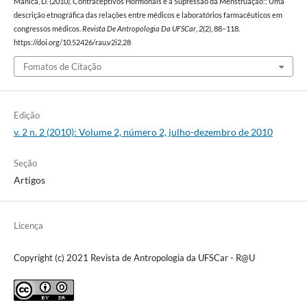
Manica, D. (2010). Contraceptivos Hormonais e a Supressão da Menstruação:: Uma
descrição etnográfica das relações entre médicos e laboratórios farmacêuticos em
congressos médicos.
Revista De Antropologia Da UFSCar
,
2
(2), 88–118.
https://doi.org/10.52426/rau.v2i2.28
Fomatos de Citação
Edição
v. 2 n. 2 (2010): Volume 2, número 2, julho-dezembro de 2010
Seção
Artigos
Licença
Copyright (c) 2021 Revista de Antropologia da UFSCar - R@U