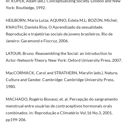
In: KUPER, Adam (ed.). Conceptualizing Society. London and New
York: Routledge, 1992.
HEILBORN, Maria Luiza; AQUINO, Estela M.L; BOZON, Michel;
KNAUTH, Daniela Riva. O Aprendizado da sexualidade.
Reprodução e trajetórias sociais de jovens brasileiros. Rio de
Janeiro: Garamond e Fiocruz, 2006.
LATOUR, Bruno. Reassembling the Social: an introduction to
Actor-Network-Theory. New York: Oxford University Press, 2007.
MacCORMACK, Carol and STRATHERN, Marylin (eds.). Nature,
Culture and Gender. Cambridge: Cambridge University Press,
1980.
MACHADO, Rogério Bonassi, et. al. Percepção do sangramento
menstrual entre usuárias de contraceptivos hormonais orais
combinados. in: Reprodução e Climatério Vol.16 No.3, 2001.
pp199-206.