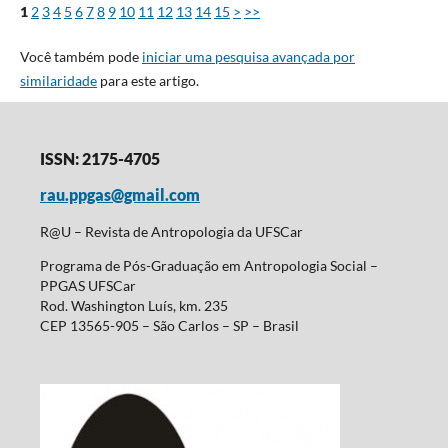
1
2
3
4
5
6
7
8
9
10
11
12
13
14
15
>
>>
Você também pode
iniciar uma pesquisa avançada por
similaridade
para este artigo.
ISSN: 2175-4705
rau.ppgas@gmail.com
R@U – Revista de Antropologia da UFSCar
Programa de Pós-Graduação em Antropologia Social –
PPGAS UFSCar
Rod. Washington Luís, km. 235
CEP 13565-905 – São Carlos – SP – Brasil