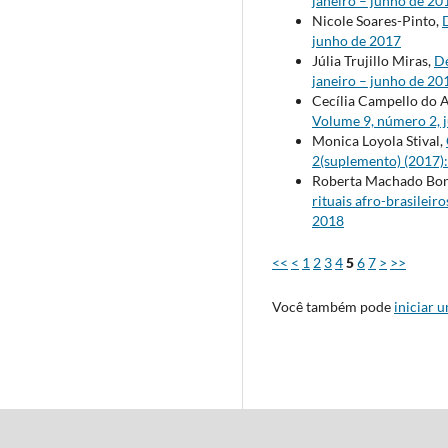
janeiro – junho de 20
Nicole Soares-Pinto,
junho de 2017
Júlia Trujillo Miras,
D
janeiro – junho de 20
Cecília Campello do 
Volume 9, número 2, 
Monica Loyola Stival,
2(suplemento) (2017)
Roberta Machado Bon
rituais afro-brasileir
2018
<<
<
1
2
3
4
5
6
7
>
>>
Você também pode
iniciar 