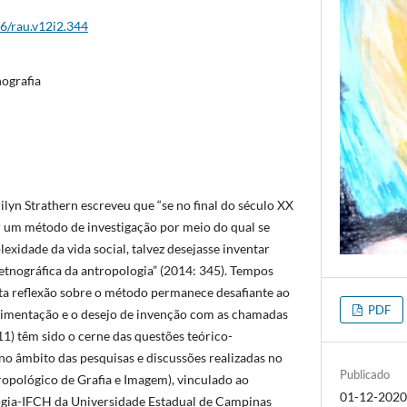
26/rau.v12i2.344
nografia
lyn Strathern escreveu que “se no final do século XX
 um método de investigação por meio do qual se
xidade da vida social, talvez desejasse inventar
etnográfica da antropologia” (2014: 345). Tempos
esta reflexão sobre o método permanece desafiante ao
PDF
rimentação e o desejo de invenção com as chamadas
011) têm sido o cerne das questões teórico-
no âmbito das pesquisas e discussões realizadas no
Publicado
opológico de Grafia e Imagem), vinculado ao
01-12-202
gia-IFCH da Universidade Estadual de Campinas