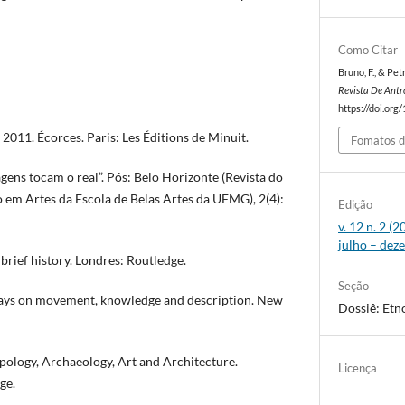
Como Citar
Bruno, F., & Pet
Revista De Ant
https://doi.org
11. Écorces. Paris: Les Éditions de Minuit.
Fomatos d
gens tocam o real”. Pós: Belo Horizonte (Revista do
em Artes da Escola de Belas Artes da UFMG), 2(4):
Edição
v. 12 n. 2 
julho – dez
brief history. Londres: Routledge.
Seção
essays on movement, knowledge and description. New
Dossiê: Etno
pology, Archaeology, Art and Architecture.
Licença
ge.