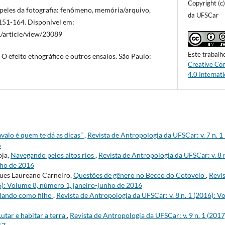
Copyright (c
peles da fotografia: fenômeno, memória/arquivo,
da UFSCar
: 151-164. Disponível em:
/article/view/23089
Este trabalh
 efeito etnográfico e outros ensaios. São Paulo:
Creative Co
4.0 Internati
avalo é quem te dá as dicas”
,
Revista de Antropologia da UFSCar: v. 7 n. 1
5
oja,
Navegando pelos altos rios
,
Revista de Antropologia da UFSCar: v. 8 
nho de 2016
ues Laureano Carneiro,
Questões de gênero no Becco do Cotovelo
,
Revi
16): Volume 8, número 1, janeiro-junho de 2016
lando como filho
,
Revista de Antropologia da UFSCar: v. 8 n. 1 (2016): V
Lutar e habitar a terra
,
Revista de Antropologia da UFSCar: v. 9 n. 1 (201