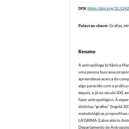
DOI:
https://doi.org/10.524
Palavras-chave:
Grafias, et
Resumo
A antropóloga britânica Mari
uma pessoa buscasse propor
apreendesse acerca da comple
algo parecido com a prática 
depois, e já no século XXI, 
fazer antropológico. A expe
distintas “grafias” (Ingold 2
metodológicas propositivas 
LA’GRIMA (Laboratório Antr
Departamento de Antropolo