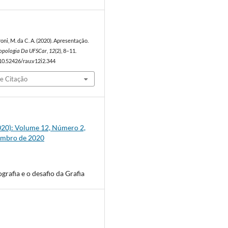
roni, M. da C. A. (2020). Apresentação.
ropologia Da UFSCar
,
12
(2), 8–11.
/10.52426/rau.v12i2.344
e Citação
(2020): Volume 12, Número 2,
embro de 2020
grafia e o desafio da Grafia