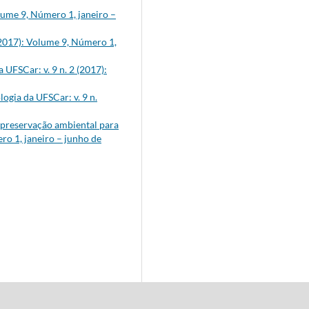
olume 9, Número 1, janeiro –
(2017): Volume 9, Número 1,
 UFSCar: v. 9 n. 2 (2017):
ogia da UFSCar: v. 9 n.
 preservação ambiental para
ro 1, janeiro – junho de