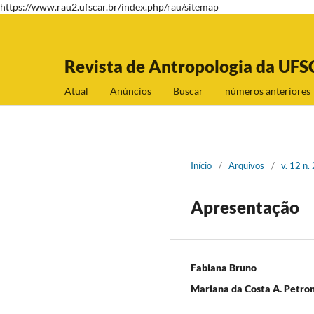
https://www.rau2.ufscar.br/index.php/rau/sitemap
Revista de Antropologia da UFS
Atual
Anúncios
Buscar
números anteriores
Início
/
Arquivos
/
v. 12 n
Apresentação
Fabiana Bruno
Mariana da Costa A. Petron