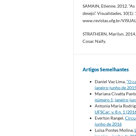
SAMAIN, Etienne. 2012. “As 
desejo”. Visualidades, 10(1)
www.revistas.ufg.br/VISUAL
STRATHERN, Marilyn. 2014. O
Cosac Naify.
Artigos Semelhantes
Daniel Vaz Lima,
“O c
janeiro-junho de 201
Mariana Civatta Pant
número 1, janeiro-ju
Antonia Maria Rodrig
UFSCar: v. 8 n. 1 (20
Everton Rangel,
Circu
junho de 2016
Luísa Pontes Molina,