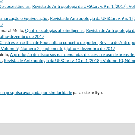
17
De coexistências
,
Revista de Antropologia da UFSCar: v. 9 n. 1 (2017): V
emarcação e Equivocação
,
Revista de Antropologia da UFSCar: v. 9 n. 1 
17
Amaral Mello,
Quatro ecologias afroindígenas
,
Revista de Antropologia da
julho-dezembro de 2017
Clastres e a crítica de Foucault ao conceito de poder
,
Revista de Antropol
: Volume 9, Número 2 (suplemento), julho – dezembro de 2017
iolo,
A produção de discursos nas demandas de acesso e uso de áreas de
os
,
Revista de Antropologia da UFSCar: v. 10 n. 1 (2018): Volume 10, Núme
uma pesquisa avançada por similaridade
para este artigo.