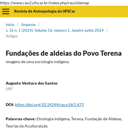
https://www.rau2.ufscar.br/index.php/rau/sitemap
Revista de Antropologia da UFSCar
Início
/
Arquivos
/
v. 16 n. 1 (2024): Volume 16, número 1, Janeiro-junho 2024
/
Artigos
Fundações de aldeias do Povo Terena
imagens de uma sociologia indígena
Augusto Ventura dos Santos
USP
DOI:
https://doi.org/10.14244/rau.v16i1.473
Palavras-chave:
Etnologia Indígena, Terena, Fundação de Aldeias,
Teorias da Aculturalção