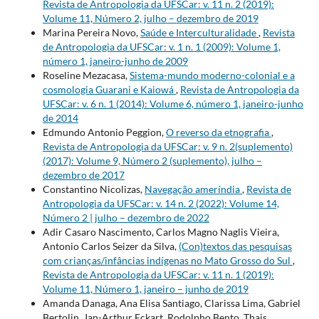
Revista de Antropologia da UFSCar: v. 11 n. 2 (2019):
Volume 11, Número 2, julho – dezembro de 2019
Marina Pereira Novo,
Saúde e Interculturalidade
,
Revista
de Antropologia da UFSCar: v. 1 n. 1 (2009): Volume 1,
número 1, janeiro-junho de 2009
Roseline Mezacasa,
Sistema-mundo moderno-colonial e a
cosmologia Guarani e Kaiowá
,
Revista de Antropologia da
UFSCar: v. 6 n. 1 (2014): Volume 6, número 1, janeiro-junho
de 2014
Edmundo Antonio Peggion,
O reverso da etnografia
,
Revista de Antropologia da UFSCar: v. 9 n. 2(suplemento)
(2017): Volume 9, Número 2 (suplemento), julho –
dezembro de 2017
Constantino Nicolizas,
Navegação ameríndia
,
Revista de
Antropologia da UFSCar: v. 14 n. 2 (2022): Volume 14,
Número 2 | julho – dezembro de 2022
Adir Casaro Nascimento, Carlos Magno Naglis Vieira,
Antonio Carlos Seizer da Silva,
(Con)textos das pesquisas
com crianças/infâncias indígenas no Mato Grosso do Sul
,
Revista de Antropologia da UFSCar: v. 11 n. 1 (2019):
Volume 11, Número 1, janeiro – junho de 2019
Amanda Danaga, Ana Elisa Santiago, Clarissa Lima, Gabriel
Bertolin, Jan-Arthur Eckart, Rodolpho Bento, Thais