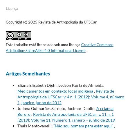
Licença
Copyright (c) 2025 Revista de Antropologia da UFSCar
Este trabalho está licenciado sob uma licença
Creative Commons
Attribution-ShareAlike 4.0 International License
.
Artigos Semelhantes
Eliana Elisabeth Diehl, Ledson Kurtz de Almeida,
Medicamentos em contexto local indígena
,
Revista de
Antropologia da UFSCar: v. 4 n. 1 (2012): Volume 4, número
1, janeiro-junho de 2012
Juliana Guimarães Sarneto, Jocimar Daolio,
A criança
Bororo
,
Revista de Antropologia da UFSCar: v. 11 n. 1
(2019): Volume 11, Número 1, janeiro – junho de 2019
Thais Mantovanelli,
“Não sou homem para estar aqui”
,