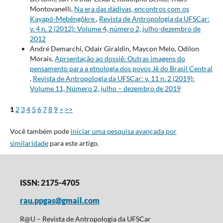
Montovanelli,
Na era das dádivas, encontros com os
Kayapó-Mebêngôkre
,
Revista de Antropologia da UFSCar:
v. 4 n. 2 (2012): Volume 4, número 2, julho-dezembro de
2012
André Demarchi, Odair Giraldin, Maycon Melo, Odilon
Morais,
Aprsentação ao dossiê: Outras imagens do
pensamento para a etnologia dos povos Jê do Brasil Central
,
Revista de Antropologia da UFSCar: v. 11 n. 2 (2019):
Volume 11, Número 2, julho – dezembro de 2019
1
2
3
4
5
6
7
8
9
>
>>
Você também pode
iniciar uma pesquisa avançada por
similaridade
para este artigo.
ISSN: 2175-4705
rau.ppgas@gmail.com
R@U – Revista de Antropologia da UFSCar