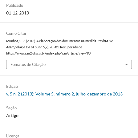
Publicado
01-12-2013
Como Citar
Munhoz, S. R. (2013). A elaboração dos documentos na medida.
Revista De
Antropologia Da UFSCar
,
5
(2), 70–81. Recuperado de
https://www.rau2.ufscar.br/index.php/rau/article/view/98
Fomatos de Citação
Edição
v. 5 n. 2 (2013): Volume 5, número 2, julho-dezembro de 2013
Seção
Artigos
Licença