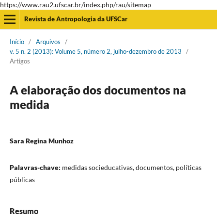
https://www.rau2.ufscar.br/index.php/rau/sitemap
Revista de Antropologia da UFSCar
Início
/
Arquivos
/
v. 5 n. 2 (2013): Volume 5, número 2, julho-dezembro de 2013
/
Artigos
A elaboração dos documentos na
medida
Sara Regina Munhoz
Palavras-chave:
medidas socieducativas, documentos, políticas
públicas
Resumo