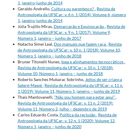
1, janeiro-junho de 2014
Geraldo Andrello,
Cultura ou parentesco?
,
Revista de
Antropologia da UFSCar: v. 6 n. 1 (2014): Volume 6, número
1, janeiro-junho de 2014
Júlia Trujillo Miras,
Demarcação e Equivocação
,
Revista de
Antropologia da UFSCar: v. 9 n. 1 (2017): Volume 9,
Número 1, janeiro – junho de 2017
Natacha Simei Leal,
Dos manuais que fazem raça
,
Revista
de Antropologia da UFSCar: v. 10 n. 1 (2018): Volume 10,
Número 1, janeiro – junho de 2018
Bruner Titonelli Nunes,
Ipea e alinhamentos tecnocráticos
,
Revista de Antropologia da UFSCar: v. 10 n. 1 (2018):
Volume 10, Número 1, janeiro – junho de 2018
Roberto Sanches Mubarac Sobrinho,
Jeitos de ser criança
Sateré-Mawé
,
Revista de Antropologia da UFSCar: v. 11 n.
1 (2019): Volume 11, Número 1, janeiro – junho de 2019
Thais Mantovanelli,
“Não sou homem para estar aqui”
,
Revista de Antropologia da UFSCar: v. 11 n. 2 (2019):
Volume 11, Número 2, julho – dezembro de 2019
Carlos Eduardo Costa,
Política da reclusão
,
Revista de
Antropologia da UFSCar: v. 12 n. 1 (2020): Volume 12,
Número 1, janeiro – junho de 2020