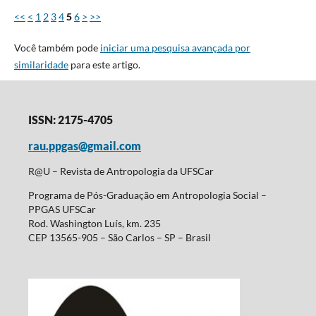
<<
<
1
2
3
4
5
6
>
>>
Você também pode
iniciar uma pesquisa avançada por
similaridade
para este artigo.
ISSN: 2175-4705
rau.ppgas@gmail.com
R@U – Revista de Antropologia da UFSCar
Programa de Pós-Graduação em Antropologia Social –
PPGAS UFSCar
Rod. Washington Luís, km. 235
CEP 13565-905 – São Carlos – SP – Brasil