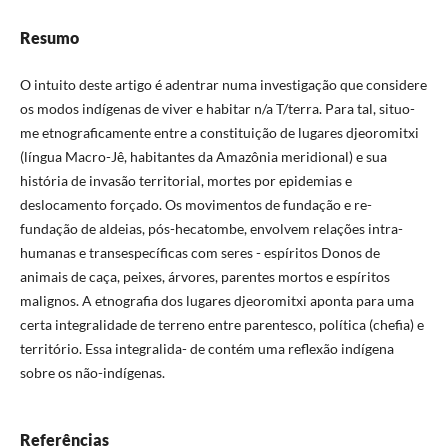
Resumo
O intuito deste artigo é adentrar numa investigação que considere
os modos indígenas de viver e habitar n/a T/terra. Para tal, situo-
me etnograficamente entre a constituição de lugares djeoromitxi
(língua Macro-Jê, habitantes da Amazônia meridional) e sua
história de invasão territorial, mortes por epidemias e
deslocamento forçado. Os movimentos de fundação e re-
fundação de aldeias, pós-hecatombe, envolvem relações intra-
humanas e transespecíficas com seres - espíritos Donos de
animais de caça, peixes, árvores, parentes mortos e espíritos
malignos. A etnografia dos lugares djeoromitxi aponta para uma
certa integralidade de terreno entre parentesco, política (chefia) e
território. Essa integralida- de contém uma reflexão indígena
sobre os não-indígenas.
Referências