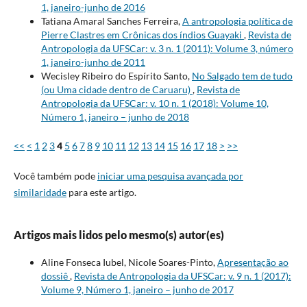
1, janeiro-junho de 2016
Tatiana Amaral Sanches Ferreira,
A antropologia política de
Pierre Clastres em Crônicas dos índios Guayaki
,
Revista de
Antropologia da UFSCar: v. 3 n. 1 (2011): Volume 3, número
1, janeiro-junho de 2011
Wecisley Ribeiro do Espírito Santo,
No Salgado tem de tudo
(ou Uma cidade dentro de Caruaru)
,
Revista de
Antropologia da UFSCar: v. 10 n. 1 (2018): Volume 10,
Número 1, janeiro – junho de 2018
<<
<
1
2
3
4
5
6
7
8
9
10
11
12
13
14
15
16
17
18
>
>>
Você também pode
iniciar uma pesquisa avançada por
similaridade
para este artigo.
Artigos mais lidos pelo mesmo(s) autor(es)
Aline Fonseca Iubel, Nicole Soares-Pinto,
Apresentação ao
dossiê
,
Revista de Antropologia da UFSCar: v. 9 n. 1 (2017):
Volume 9, Número 1, janeiro – junho de 2017