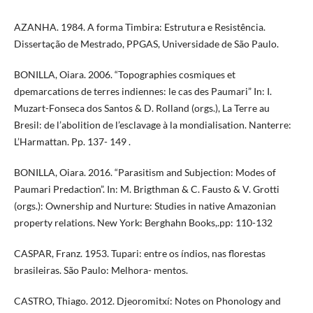
AZANHA. 1984. A forma Timbira: Estrutura e Resistência.
Dissertação de Mestrado, PPGAS, Universidade de São Paulo.
BONILLA, Oiara. 2006. “Topographies cosmiques et
dpemarcations de terres indiennes: le cas des Paumari” In: I.
Muzart-Fonseca dos Santos & D. Rolland (orgs.), La Terre au
Bresil: de l’abolition de l’esclavage à la mondialisation. Nanterre:
L’Harmattan. Pp. 137- 149 .
BONILLA, Oiara. 2016. “Parasitism and Subjection: Modes of
Paumari Predaction”. In: M. Brigthman & C. Fausto & V. Grotti
(orgs.): Ownership and Nurture: Studies in native Amazonian
property relations. New York: Berghahn Books,.pp: 110-132
CASPAR, Franz. 1953. Tupari: entre os índios, nas florestas
brasileiras. São Paulo: Melhora- mentos.
CASTRO, Thiago. 2012. Djeoromitxí: Notes on Phonology and