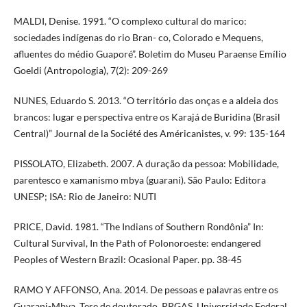
MALDI, Denise. 1991. “O complexo cultural do marico:
sociedades indígenas do rio Bran- co, Colorado e Mequens,
afluentes do médio Guaporé”. Boletim do Museu Paraense Emílio
Goeldi (Antropologia), 7(2): 209-269
NUNES, Eduardo S. 2013. “O território das onças e a aldeia dos
brancos: lugar e perspectiva entre os Karajá de Buridina (Brasil
Central)” Journal de la Société des Américanistes, v. 99: 135-164
PISSOLATO, Elizabeth. 2007. A duração da pessoa: Mobilidade,
parentesco e xamanismo mbya (guarani). São Paulo: Editora
UNESP; ISA: Rio de Janeiro: NUTI
PRICE, David. 1981. “The Indians of Southern Rondônia” In:
Cultural Survival, In the Path of Polonoroeste: endangered
Peoples of Western Brazil: Ocasional Paper. pp. 38-45
RAMO Y AFFONSO, Ana. 2014. De pessoas e palavras entre os
Guarani-Mbya. Tese de doutorado, PPGAS, Universidade Federal