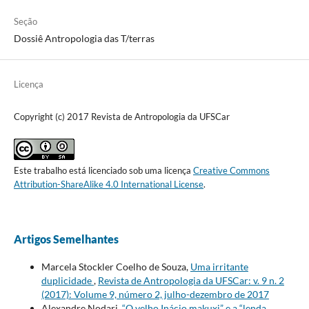
Seção
Dossiê Antropologia das T/terras
Licença
Copyright (c) 2017 Revista de Antropologia da UFSCar
Este trabalho está licenciado sob uma licença
Creative Commons
Attribution-ShareAlike 4.0 International License
.
Artigos Semelhantes
Marcela Stockler Coelho de Souza,
Uma irritante
duplicidade
,
Revista de Antropologia da UFSCar: v. 9 n. 2
(2017): Volume 9, número 2, julho-dezembro de 2017
Alexandre Nodari,
“O velho Inácio makuxi” e a “lenda