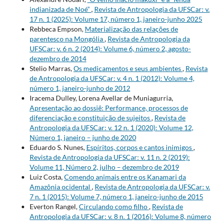
indianizada de Noé”
,
Revista de Antropologia da UFSCar: v.
17 n. 1 (2025): Volume 17, número 1, janeiro-junho 2025
Rebbeca Empson,
Materialização das relações de
parentesco na Mongólia
,
Revista de Antropologia da
UFSCar: v. 6 n. 2 (2014): Volume 6, número 2, agosto-
dezembro de 2014
Stelio Marras,
Os medicamentos e seus ambientes
,
Revista
de Antropologia da UFSCar: v. 4 n. 1 (2012): Volume 4,
número 1, janeiro-junho de 2012
Iracema Dulley, Lorena Avellar de Muniagurria,
Apresentação ao dossiê: Performance, processos de
diferenciação e constituição de sujeitos
,
Revista de
Antropologia da UFSCar: v. 12 n. 1 (2020): Volume 12,
Número 1, janeiro – junho de 2020
Eduardo S. Nunes,
Espíritos, corpos e cantos inimigos
,
Revista de Antropologia da UFSCar: v. 11 n. 2 (2019):
Volume 11, Número 2, julho – dezembro de 2019
Luiz Costa,
Comendo animais entre os Kanamari da
Amazônia ocidental
,
Revista de Antropologia da UFSCar: v.
7 n. 1 (2015): Volume 7, número 1, janeiro-junho de 2015
Everton Rangel,
Circulando como filho
,
Revista de
Antropologia da UFSCar: v. 8 n. 1 (2016): Volume 8, número