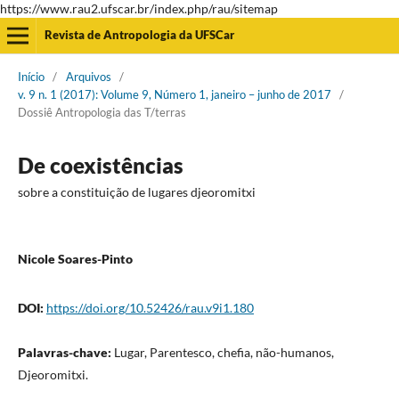
https://www.rau2.ufscar.br/index.php/rau/sitemap
Revista de Antropologia da UFSCar
Início
/
Arquivos
/
v. 9 n. 1 (2017): Volume 9, Número 1, janeiro – junho de 2017
/
Dossiê Antropologia das T/terras
De coexistências
sobre a constituição de lugares djeoromitxi
Nicole Soares-Pinto
DOI:
https://doi.org/10.52426/rau.v9i1.180
Palavras-chave:
Lugar, Parentesco, chefia, não-humanos,
Djeoromitxi.