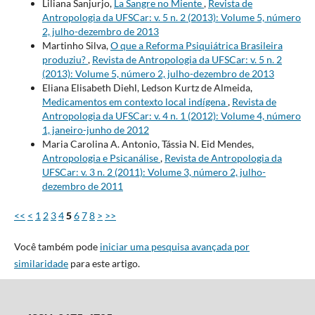
Liliana Sanjurjo,
La Sangre no Miente
,
Revista de
Antropologia da UFSCar: v. 5 n. 2 (2013): Volume 5, número
2, julho-dezembro de 2013
Martinho Silva,
O que a Reforma Psiquiátrica Brasileira
produziu?
,
Revista de Antropologia da UFSCar: v. 5 n. 2
(2013): Volume 5, número 2, julho-dezembro de 2013
Eliana Elisabeth Diehl, Ledson Kurtz de Almeida,
Medicamentos em contexto local indígena
,
Revista de
Antropologia da UFSCar: v. 4 n. 1 (2012): Volume 4, número
1, janeiro-junho de 2012
Maria Carolina A. Antonio, Tássia N. Eid Mendes,
Antropologia e Psicanálise
,
Revista de Antropologia da
UFSCar: v. 3 n. 2 (2011): Volume 3, número 2, julho-
dezembro de 2011
<<
<
1
2
3
4
5
6
7
8
>
>>
Você também pode
iniciar uma pesquisa avançada por
similaridade
para este artigo.