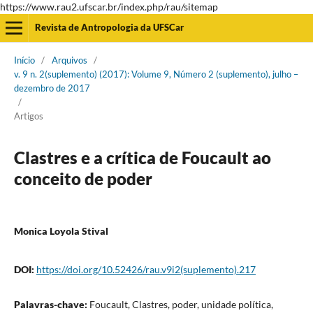
https://www.rau2.ufscar.br/index.php/rau/sitemap
Revista de Antropologia da UFSCar
Início
/
Arquivos
/
v. 9 n. 2(suplemento) (2017): Volume 9, Número 2 (suplemento), julho –
dezembro de 2017
/
Artigos
Clastres e a crítica de Foucault ao
conceito de poder
Monica Loyola Stival
DOI:
https://doi.org/10.52426/rau.v9i2(suplemento).217
Palavras-chave:
Foucault, Clastres, poder, unidade política,