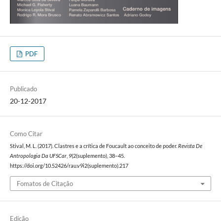
PDF
Publicado
20-12-2017
Como Citar
Stival, M. L. (2017). Clastres e a crítica de Foucault ao conceito de poder.
Revista De
Antropologia Da UFSCar
,
9
(2(suplemento), 38–45.
https://doi.org/10.52426/rau.v9i2(suplemento).217
Fomatos de Citação
Edição