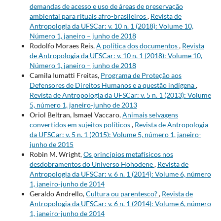
demandas de acesso e uso de áreas de preservação
ambiental para rituais afro-brasileiros
,
Revista de
Antropologia da UFSCar: v. 10 n. 1 (2018): Volume 10,
Número 1, janeiro – junho de 2018
Rodolfo Moraes Reis,
A política dos documentos
,
Revista
de Antropologia da UFSCar: v. 10 n. 1 (2018): Volume 10,
Número 1, janeiro – junho de 2018
Camila Iumatti Freitas,
Programa de Proteção aos
Defensores de Direitos Humanos e a questão indígena
,
Revista de Antropologia da UFSCar: v. 5 n. 1 (2013): Volume
5, número 1, janeiro-junho de 2013
Oriol Beltran, Ismael Vaccaro,
Animais selvagens
convertidos em sujeitos políticos
,
Revista de Antropologia
da UFSCar: v. 5 n. 1 (2015): Volume 5, número 1, janeiro-
junho de 2015
Robin M. Wright,
Os princípios metafísicos nos
desdobramentos do Universo Hohodene
,
Revista de
Antropologia da UFSCar: v. 6 n. 1 (2014): Volume 6, número
1, janeiro-junho de 2014
Geraldo Andrello,
Cultura ou parentesco?
,
Revista de
Antropologia da UFSCar: v. 6 n. 1 (2014): Volume 6, número
1, janeiro-junho de 2014