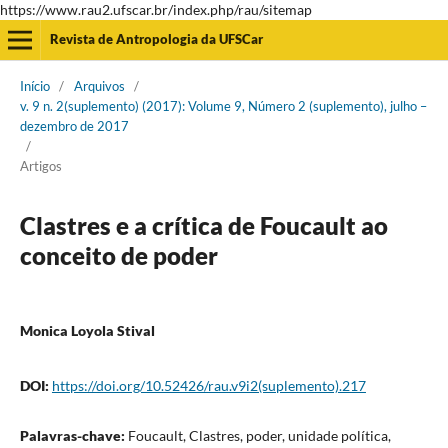
https://www.rau2.ufscar.br/index.php/rau/sitemap
Revista de Antropologia da UFSCar
Início
/
Arquivos
/
v. 9 n. 2(suplemento) (2017): Volume 9, Número 2 (suplemento), julho –
dezembro de 2017
/
Artigos
Clastres e a crítica de Foucault ao
conceito de poder
Monica Loyola Stival
DOI:
https://doi.org/10.52426/rau.v9i2(suplemento).217
Palavras-chave:
Foucault, Clastres, poder, unidade política,