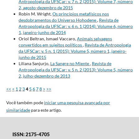
Antropologia da UFSCar: v. 7 n. 2 (2015): Volume 7, número
2, agosto-dezembro de 2015
Robin M. Wright,
Os princípios metafísicos nos
desdobramentos do Universo Hohodene
,
Revista de
Antropologia da UFSCar: v. 6 n. 1 (2014): Volume 6, número
1, janeiro-junho de 2014
Oriol Beltran, Ismael Vaccaro,
Animais selvagens
convertidos em sujeitos políticos
,
Revista de Antropologia
da UFSCar: v. 5 n. 1 (2015): Volume 5, número 1, janeiro-
junho de 2015
Liliana Sanjurjo,
La Sangre no Miente
,
Revista de
Antropologia da UFSCar: v. 5 n. 2 (2013): Volume 5, número
2, julho-dezembro de 2013
<<
<
1
2
3
4
5
6
7
8
>
>>
Você também pode
iniciar uma pesquisa avançada por
similaridade
para este artigo.
ISSN: 2175-4705