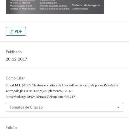
PDF
Publicado
20-12-2017
Como Citar
Stival, M. L. (2017). Clastres e a crítica de Foucault ao conceito de poder.
Revista De
Antropologia Da UFSCar
,
9
(2(suplemento), 38–45.
https://doi.org/10.52426/rau.v9i2(suplemento).217
Fomatos de Citação
Edição