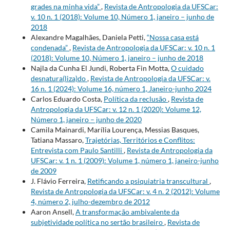
grades na minha vida”
,
Revista de Antropologia da UFSCar:
v. 10 n. 1 (2018): Volume 10, Número 1, janeiro – junho de
2018
Alexandre Magalhães, Daniela Petti,
“Nossa casa está
condenada”
,
Revista de Antropologia da UFSCar: v. 10 n. 1
(2018): Volume 10, Número 1, janeiro – junho de 2018
Najla da Cunha El Jundi, Roberta Fin Motta,
O cuidado
desnatura(liza)do
,
Revista de Antropologia da UFSCar: v.
16 n. 1 (2024): Volume 16, número 1, Janeiro-junho 2024
Carlos Eduardo Costa,
Política da reclusão
,
Revista de
Antropologia da UFSCar: v. 12 n. 1 (2020): Volume 12,
Número 1, janeiro – junho de 2020
Camila Mainardi, Marília Lourença, Messias Basques,
Tatiana Massaro,
Trajetórias, Territórios e Conflitos:
Entrevista com Paulo Santilli
,
Revista de Antropologia da
UFSCar: v. 1 n. 1 (2009): Volume 1, número 1, janeiro-junho
de 2009
J. Flávio Ferreira,
Retificando a psiquiatria transcultural
,
Revista de Antropologia da UFSCar: v. 4 n. 2 (2012): Volume
4, número 2, julho-dezembro de 2012
Aaron Ansell,
A transformação ambivalente da
subjetividade política no sertão brasileiro
,
Revista de