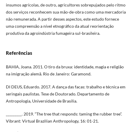
insumos agrícolas, de outro, agricultores sobrepujados pelo ritmo
dos serviços reconhecem sua mão-de-obra como uma mercadoria
não remunerada. A partir desses aspectos, este estudo fornece
uma compreensão a nível etnográfico da atual reorientação
produtiva da agroindústria fumageira sul-brasileira.
Referências
BAHIA, Joana. 2011. O tiro da bruxa: identidade, magia e religião
na imigração alemã. Rio de Janeiro: Garamond.
DI DEUS, Eduardo. 2017. A dança das facas: trabalho e técnica em
seringais paulistas. Tese de Doutorado. Departamento de
Antropologia, Universidade de Brasília.
_________. 2019. “The tree that responds: taming the rubber tree”.
Vibrant: Virtual Brazilian Anthropology, 16: 01-21.