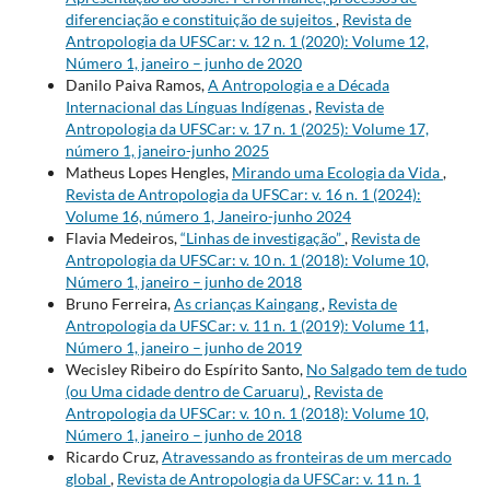
diferenciação e constituição de sujeitos
,
Revista de
Antropologia da UFSCar: v. 12 n. 1 (2020): Volume 12,
Número 1, janeiro – junho de 2020
Danilo Paiva Ramos,
A Antropologia e a Década
Internacional das Línguas Indígenas
,
Revista de
Antropologia da UFSCar: v. 17 n. 1 (2025): Volume 17,
número 1, janeiro-junho 2025
Matheus Lopes Hengles,
Mirando uma Ecologia da Vida
,
Revista de Antropologia da UFSCar: v. 16 n. 1 (2024):
Volume 16, número 1, Janeiro-junho 2024
Flavia Medeiros,
“Linhas de investigação”
,
Revista de
Antropologia da UFSCar: v. 10 n. 1 (2018): Volume 10,
Número 1, janeiro – junho de 2018
Bruno Ferreira,
As crianças Kaingang
,
Revista de
Antropologia da UFSCar: v. 11 n. 1 (2019): Volume 11,
Número 1, janeiro – junho de 2019
Wecisley Ribeiro do Espírito Santo,
No Salgado tem de tudo
(ou Uma cidade dentro de Caruaru)
,
Revista de
Antropologia da UFSCar: v. 10 n. 1 (2018): Volume 10,
Número 1, janeiro – junho de 2018
Ricardo Cruz,
Atravessando as fronteiras de um mercado
global
,
Revista de Antropologia da UFSCar: v. 11 n. 1