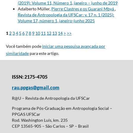
(2019): Volume 11, Número 1, janeiro – junho de 2019
Adalberto Müller,
Pierre Clastres e os Guarani Mbyá
,
Revista de Antropologia da UFSCar: v. 17 n. 1 (2025):
Volume 17, número 1, janeiro-junho 2025
1
2
3
4
5
6
7
8
9
10
11
12
13
14
>
>>
Você também pode
iniciar uma pesquisa avançada por
similaridade
para este artigo.
ISSN: 2175-4705
rau.ppgas@gmail.com
R@U – Revista de Antropologia da UFSCar
Programa de Pós-Graduação em Antropologia Social –
PPGAS UFSCar
Rod. Washington Luís, km. 235
CEP 13565-905 – São Carlos – SP – Brasil