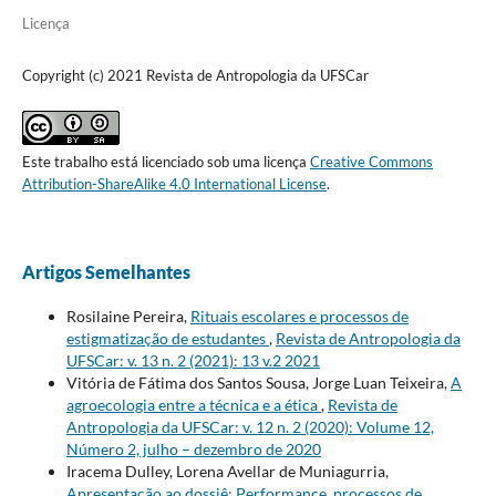
Licença
Copyright (c) 2021 Revista de Antropologia da UFSCar
Este trabalho está licenciado sob uma licença
Creative Commons
Attribution-ShareAlike 4.0 International License
.
Artigos Semelhantes
Rosilaine Pereira,
Rituais escolares e processos de
estigmatização de estudantes
,
Revista de Antropologia da
UFSCar: v. 13 n. 2 (2021): 13 v.2 2021
Vitória de Fátima dos Santos Sousa, Jorge Luan Teixeira,
A
agroecologia entre a técnica e a ética
,
Revista de
Antropologia da UFSCar: v. 12 n. 2 (2020): Volume 12,
Número 2, julho – dezembro de 2020
Iracema Dulley, Lorena Avellar de Muniagurria,
Apresentação ao dossiê: Performance, processos de