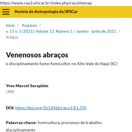
https://www.rau2.ufscar.br/index.php/rau/sitemap
Revista de Antropologia da UFSCar
Início
/
Arquivos
/
v. 13 n. 1 (2021): Volume 13, Número 1 / Janeiro - junho de 2021
/
Artigos
Venenosos abraços
o disciplinamento fumo-fumicultor no Alto Vale do Itajaí (SC)
Yves Marcel Seraphim
UNB
DOI:
https://doi.org/10.52426/rau.v13i1.370
Palavras-chave:
fumicultura, processos de trabalho,
disciplinamento