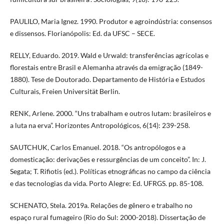
PAULILO, Maria Ignez. 1990. Produtor e agroindústria: consensos
e dissensos. Florianópolis: Ed. da UFSC – SECE.
RELLY, Eduardo. 2019. Wald e Urwald: transferências agrícolas e
florestais entre Brasil e Alemanha através da emigração (1849-
1880). Tese de Doutorado. Departamento de História e Estudos
Culturais, Freien Universität Berlin.
RENK, Arlene. 2000. “Uns trabalham e outros lutam: brasileiros e
a luta na erva”. Horizontes Antropológicos, 6(14): 239-258.
SAUTCHUK, Carlos Emanuel. 2018. “Os antropólogos e a
domesticação: derivações e ressurgências de um conceito”. In: J.
Segata; T. Rifiotis (ed.). Políticas etnográficas no campo da ciência
e das tecnologias da vida. Porto Alegre: Ed. UFRGS. pp. 85-108.
SCHENATO, Stela. 2019a. Relações de gênero e trabalho no
espaço rural fumageiro (Rio do Sul: 2000-2018). Dissertação de