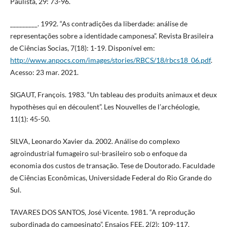
Paulista, 29: 73-96.
_________. 1992. “As contradições da liberdade: análise de
representações sobre a identidade camponesa”. Revista Brasileira
de Ciências Socias, 7(18): 1-19. Disponível em:
http://www.anpocs.com/images/stories/RBCS/18/rbcs18_06.pdf
.
Acesso: 23 mar. 2021.
SIGAUT, François. 1983. “Un tableau des produits animaux et deux
hypothèses qui en découlent”. Les Nouvelles de l’archéologie,
11(1): 45-50.
SILVA, Leonardo Xavier da. 2002. Análise do complexo
agroindustrial fumageiro sul-brasileiro sob o enfoque da
economia dos custos de transação. Tese de Doutorado. Faculdade
de Ciências Econômicas, Universidade Federal do Rio Grande do
Sul.
TAVARES DOS SANTOS, José Vicente. 1981. “A reprodução
subordinada do campesinato”. Ensaios FEE, 2(2): 109-117.