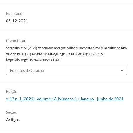
Publicado
05-12-2021
Como Citar
Seraphim, Y. M. (2021). Venenosos abraços: o disciplinamento fumo-fumicultor no Alto
Vale do Itajaí (SC).
Revista De Antropologia Da UFSCar
,
13
(1), 173–192.
https://doi.org/10.52426/rau.v13i1.370
Fomatos de Citação
Edição
v. 13 n. 1 (2021): Volume 13, Número 1 / Janeiro - junho de 2021
Seção
Artigos