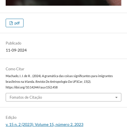
pdf
Publicado
11-09-2024
Como Citar
Machado, I. J. de R. . (2024). A gramática das coisas significantes para imigrantes
brasileiros na Irlanda.
Revista De Antropologia Da UFSCar
,
15
(2).
https://doi.org/10.14244/rau.v15i2.458
Fomatos de Citação
Edição
v. 15 n. 2 (2023): Volume 15, número 2. 2023