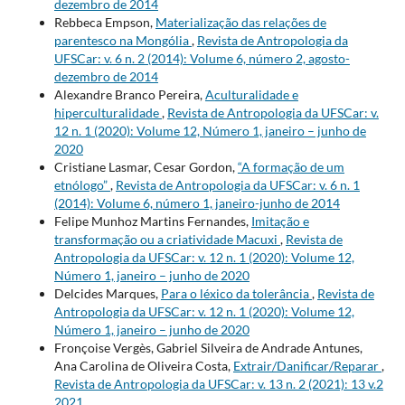
dezembro de 2014
Rebbeca Empson,
Materialização das relações de
parentesco na Mongólia
,
Revista de Antropologia da
UFSCar: v. 6 n. 2 (2014): Volume 6, número 2, agosto-
dezembro de 2014
Alexandre Branco Pereira,
Aculturalidade e
hiperculturalidade
,
Revista de Antropologia da UFSCar: v.
12 n. 1 (2020): Volume 12, Número 1, janeiro – junho de
2020
Cristiane Lasmar, Cesar Gordon,
“A formação de um
etnólogo”
,
Revista de Antropologia da UFSCar: v. 6 n. 1
(2014): Volume 6, número 1, janeiro-junho de 2014
Felipe Munhoz Martins Fernandes,
Imitação e
transformação ou a criatividade Macuxi
,
Revista de
Antropologia da UFSCar: v. 12 n. 1 (2020): Volume 12,
Número 1, janeiro – junho de 2020
Delcides Marques,
Para o léxico da tolerância
,
Revista de
Antropologia da UFSCar: v. 12 n. 1 (2020): Volume 12,
Número 1, janeiro – junho de 2020
Fronçoise Vergès, Gabriel Silveira de Andrade Antunes,
Ana Carolina de Oliveira Costa,
Extrair/Danificar/Reparar
,
Revista de Antropologia da UFSCar: v. 13 n. 2 (2021): 13 v.2
2021