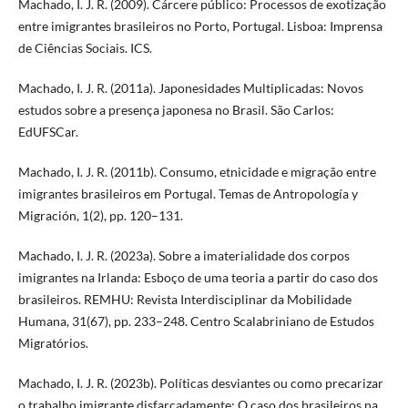
Machado, I. J. R. (2009). Cárcere público: Processos de exotização
entre imigrantes brasileiros no Porto, Portugal. Lisboa: Imprensa
de Ciências Sociais. ICS.
Machado, I. J. R. (2011a). Japonesidades Multiplicadas: Novos
estudos sobre a presença japonesa no Brasil. São Carlos:
EdUFSCar.
Machado, I. J. R. (2011b). Consumo, etnicidade e migração entre
imigrantes brasileiros em Portugal. Temas de Antropología y
Migración, 1(2), pp. 120–131.
Machado, I. J. R. (2023a). Sobre a imaterialidade dos corpos
imigrantes na Irlanda: Esboço de uma teoria a partir do caso dos
brasileiros. REMHU: Revista Interdisciplinar da Mobilidade
Humana, 31(67), pp. 233–248. Centro Scalabriniano de Estudos
Migratórios.
Machado, I. J. R. (2023b). Políticas desviantes ou como precarizar
o trabalho imigrante disfarçadamente: O caso dos brasileiros na