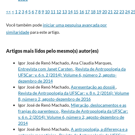
<<
<
1
2
3
4
5
6
7
8
9
10
11
12
13
14
15
16
17
18
19
20
21
22
23
24
2
Você também pode
iniciar uma pesquisa avançada por
similaridade
para este artigo.
Artigos mais lidos pelo mesmo(s) autor(es)
Igor José de Renó Machado, Ana Claudia Marques,
Entrevista com Janet Carsten
,
Revista de Antropologia da
UFSCar: v. 6 n. 2 (2014): Volume 6, número 2, agosto-
dezembro de 2014
Igor José de Renó Machado,
Apresentação ao dossiê
,
Revista de Antropologia da UFSCar: v. 8 n. 2 (2016): Volume
8, número 2, agosto-dezembro de 2016
Igor José de Renó Machado,
Migração, deslocamentos e as
franjas do parentesco
,
Revista de Antropologia da UFSCar:
v. 6 n. 2 (2014): Volume 6, número 2, agosto-dezembro de
2014
Igor José de Renó Machado,
A antropologia, a diferença e a