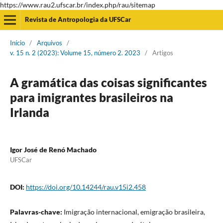
https://www.rau2.ufscar.br/index.php/rau/sitemap
Revista de Antropologia da UFSCar
Início
/
Arquivos
/
v. 15 n. 2 (2023): Volume 15, número 2. 2023
/
Artigos
A gramática das coisas significantes
para imigrantes brasileiros na
Irlanda
Igor José de Renó Machado
UFSCar
DOI:
https://doi.org/10.14244/rau.v15i2.458
Palavras-chave:
Imigração internacional, emigração brasileira,