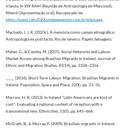
Irlanda. In XIV RAM (Reunião de Antropologia do Mercosul),
Niterói [Apresentação oral]. Recuperado de
https://www.ram2023.sinteseeventos.com.br/site/capa
Machado, I. J. R. (2023c). A memória como campo etnográfico:
Antropologia ex post facto. Rio de Janeiro: Papéis Selvagens.
Maher, G., & Cawley, M. (2015). Social Networks and Labour
Market Access among Brazilian Migrants in Ireland. Journal of
Ethnic and Migration Studies, 41(14), pp. 2336–2356.
_____ (2016). Short-Term Labour Migration: Brazilian Migrants in
Ireland. Population, Space and Place, 22(1), pp. 23–35.
Marrow, H. B. (2013). In Ireland “Latin Americans are kind of
cool”: Evaluating a national context of reception with a
transnational lens. Ethnicities, 13(5), pp. 645–666.
McGrath, B., & Murray, F. (2009). Brazilian migrants in Ireland: