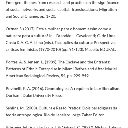
Emergent themes from research and practice on the significance
of social networks and social capital. Translocations: Migration
and Social Change, pp. 1–20.
Ortner, S. (2017). Está a mulher para o homem assim como a
natureza para a cultura? In I. Brandão; I. Cavalcanti; C. de Lima
Costa & A. C. A. Lima (eds.), Traduções da cultura: Perspectivas
críticas feministas (1970-2010) (pp. 91-123). Maceió: EDUFAL.
Portes, A. & Jensen, L. (1989). The Enclave and the Entrants:
Patterns of Ethnic Enterprise in Miami Before and After Mariel.
American Sociological Review, 54, pp. 929-949.
Povinelli, E. A. (2016). Geontologies: A requiem to late liberalism.
Durham: Duke University Press.
Sahlins, M. (2003). Cultura e Razão Prática: Dois paradigmas da
teoria antropológica. Rio de Janeiro: Jorge Zahar Editor.
Schrover, M.; Van der Leun, J. & Quispel, C. (2007). Niches, Labour