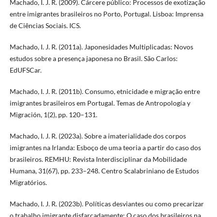
Machado, I. J. R. (2009). Cárcere público: Processos de exotização
entre imigrantes brasileiros no Porto, Portugal. Lisboa: Imprensa
de Ciências Sociais. ICS.
Machado, I. J. R. (2011a). Japonesidades Multiplicadas: Novos
estudos sobre a presença japonesa no Brasil. São Carlos:
EdUFSCar.
Machado, I. J. R. (2011b). Consumo, etnicidade e migração entre
imigrantes brasileiros em Portugal. Temas de Antropología y
Migración, 1(2), pp. 120–131.
Machado, I. J. R. (2023a). Sobre a imaterialidade dos corpos
imigrantes na Irlanda: Esboço de uma teoria a partir do caso dos
brasileiros. REMHU: Revista Interdisciplinar da Mobilidade
Humana, 31(67), pp. 233–248. Centro Scalabriniano de Estudos
Migratórios.
Machado, I. J. R. (2023b). Políticas desviantes ou como precarizar
o trabalho imigrante disfarçadamente: O caso dos brasileiros na