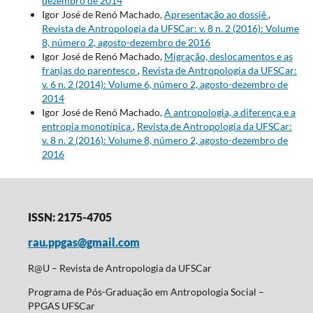
dezembro de 2014
Igor José de Renó Machado,
Apresentação ao dossiê
,
Revista de Antropologia da UFSCar: v. 8 n. 2 (2016): Volume
8, número 2, agosto-dezembro de 2016
Igor José de Renó Machado,
Migração, deslocamentos e as
franjas do parentesco
,
Revista de Antropologia da UFSCar:
v. 6 n. 2 (2014): Volume 6, número 2, agosto-dezembro de
2014
Igor José de Renó Machado,
A antropologia, a diferença e a
entropia monotípica
,
Revista de Antropologia da UFSCar:
v. 8 n. 2 (2016): Volume 8, número 2, agosto-dezembro de
2016
ISSN: 2175-4705
rau.ppgas@gmail.com
R@U – Revista de Antropologia da UFSCar
Programa de Pós-Graduação em Antropologia Social –
PPGAS UFSCar