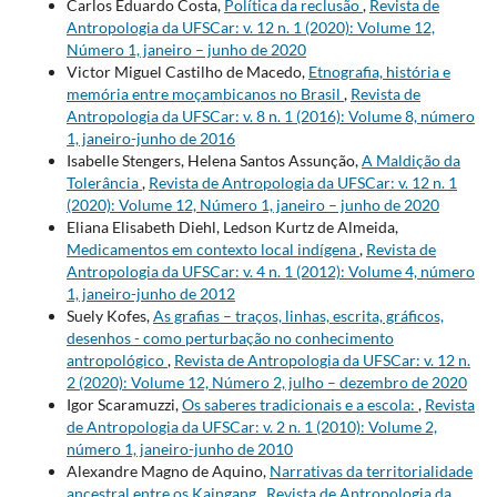
Carlos Eduardo Costa,
Política da reclusão
,
Revista de
Antropologia da UFSCar: v. 12 n. 1 (2020): Volume 12,
Número 1, janeiro – junho de 2020
Victor Miguel Castilho de Macedo,
Etnografia, história e
memória entre moçambicanos no Brasil
,
Revista de
Antropologia da UFSCar: v. 8 n. 1 (2016): Volume 8, número
1, janeiro-junho de 2016
Isabelle Stengers, Helena Santos Assunção,
A Maldição da
Tolerância
,
Revista de Antropologia da UFSCar: v. 12 n. 1
(2020): Volume 12, Número 1, janeiro – junho de 2020
Eliana Elisabeth Diehl, Ledson Kurtz de Almeida,
Medicamentos em contexto local indígena
,
Revista de
Antropologia da UFSCar: v. 4 n. 1 (2012): Volume 4, número
1, janeiro-junho de 2012
Suely Kofes,
As grafias – traços, linhas, escrita, gráficos,
desenhos - como perturbação no conhecimento
antropológico
,
Revista de Antropologia da UFSCar: v. 12 n.
2 (2020): Volume 12, Número 2, julho – dezembro de 2020
Igor Scaramuzzi,
Os saberes tradicionais e a escola:
,
Revista
de Antropologia da UFSCar: v. 2 n. 1 (2010): Volume 2,
número 1, janeiro-junho de 2010
Alexandre Magno de Aquino,
Narrativas da territorialidade
ancestral entre os Kaingang
,
Revista de Antropologia da