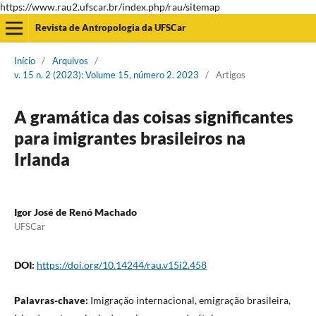
https://www.rau2.ufscar.br/index.php/rau/sitemap
Revista de Antropologia da UFSCar
Início
/
Arquivos
/
v. 15 n. 2 (2023): Volume 15, número 2. 2023
/
Artigos
A gramática das coisas significantes
para imigrantes brasileiros na
Irlanda
Igor José de Renó Machado
UFSCar
DOI:
https://doi.org/10.14244/rau.v15i2.458
Palavras-chave:
Imigração internacional, emigração brasileira,