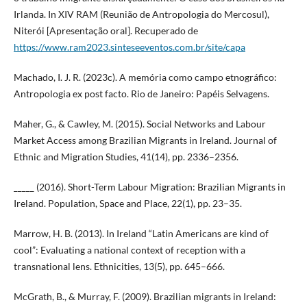
Irlanda. In XIV RAM (Reunião de Antropologia do Mercosul),
Niterói [Apresentação oral]. Recuperado de
https://www.ram2023.sinteseeventos.com.br/site/capa
Machado, I. J. R. (2023c). A memória como campo etnográfico:
Antropologia ex post facto. Rio de Janeiro: Papéis Selvagens.
Maher, G., & Cawley, M. (2015). Social Networks and Labour
Market Access among Brazilian Migrants in Ireland. Journal of
Ethnic and Migration Studies, 41(14), pp. 2336–2356.
_____ (2016). Short-Term Labour Migration: Brazilian Migrants in
Ireland. Population, Space and Place, 22(1), pp. 23–35.
Marrow, H. B. (2013). In Ireland “Latin Americans are kind of
cool”: Evaluating a national context of reception with a
transnational lens. Ethnicities, 13(5), pp. 645–666.
McGrath, B., & Murray, F. (2009). Brazilian migrants in Ireland: