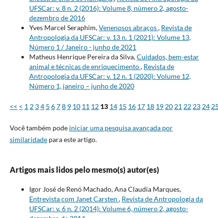
UFSCar: v. 8 n. 2 (2016): Volume 8, número 2, agosto-
dezembro de 2016
Yves Marcel Seraphim,
Venenosos abraços
,
Revista de
Antropologia da UFSCar: v. 13 n. 1 (2021): Volume 13,
Número 1 / Janeiro - junho de 2021
Matheus Henrique Pereira da Silva,
Cuidados, bem-estar
animal e técnicas de enriquecimento
,
Revista de
Antropologia da UFSCar: v. 12 n. 1 (2020): Volume 12,
Número 1, janeiro – junho de 2020
<<
<
1
2
3
4
5
6
7
8
9
10
11
12
13
14
15
16
17
18
19
20
21
22
23
24
2
Você também pode
iniciar uma pesquisa avançada por
similaridade
para este artigo.
Artigos mais lidos pelo mesmo(s) autor(es)
Igor José de Renó Machado, Ana Claudia Marques,
Entrevista com Janet Carsten
,
Revista de Antropologia da
UFSCar: v. 6 n. 2 (2014): Volume 6, número 2, agosto-