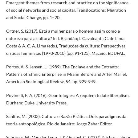
Emergent themes from research and practice on the significance
of social networks and social capital. Translocations: Migration
and Social Change, pp. 1–20.
Ortner, S. (2017). Está a mulher para o homem assim como a
natureza para a cultura? In I. Brandão; I. Cavalcanti; C. de Lima
Costa & A. C. A. Lima (eds.), Traduções da cultura: Perspectivas
críticas feministas (1970-2010) (pp. 91-123). Maceió: EDUFAL.
Portes, A. & Jensen, L. (1989). The Enclave and the Entrants:
Patterns of Ethnic Enterprise in Miami Before and After Mariel.
American Sociological Review, 54, pp. 929-949.
Povinelli, E. A. (2016). Geontologies: A requiem to late liberalism.
Durham: Duke University Press.
Sahlins, M. (2003). Cultura e Razão Prática: Dois paradigmas da
teoria antropológica. Rio de Janeiro: Jorge Zahar Editor.
Schrover, M.; Van der Leun, J. & Quispel, C. (2007). Niches, Labour