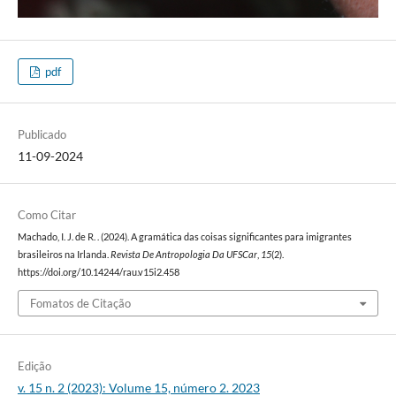
pdf
Publicado
11-09-2024
Como Citar
Machado, I. J. de R. . (2024). A gramática das coisas significantes para imigrantes
brasileiros na Irlanda.
Revista De Antropologia Da UFSCar
,
15
(2).
https://doi.org/10.14244/rau.v15i2.458
Fomatos de Citação
Edição
v. 15 n. 2 (2023): Volume 15, número 2. 2023