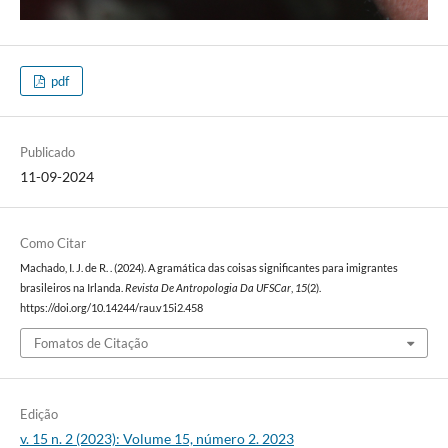
pdf
Publicado
11-09-2024
Como Citar
Machado, I. J. de R. . (2024). A gramática das coisas significantes para imigrantes
brasileiros na Irlanda.
Revista De Antropologia Da UFSCar
,
15
(2).
https://doi.org/10.14244/rau.v15i2.458
Fomatos de Citação
Edição
v. 15 n. 2 (2023): Volume 15, número 2. 2023