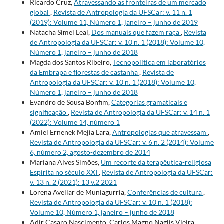
Ricardo Cruz,
Atravessando as fronteiras de um mercado
global
,
Revista de Antropologia da UFSCar: v. 11 n. 1
(2019): Volume 11, Número 1, janeiro – junho de 2019
Natacha Simei Leal,
Dos manuais que fazem raça
,
Revista
de Antropologia da UFSCar: v. 10 n. 1 (2018): Volume 10,
Número 1, janeiro – junho de 2018
Magda dos Santos Ribeiro,
Tecnopolítica em laboratórios
da Embrapa e florestas de castanha
,
Revista de
Antropologia da UFSCar: v. 10 n. 1 (2018): Volume 10,
Número 1, janeiro – junho de 2018
Evandro de Sousa Bonfim,
Categorias gramaticais e
significação
,
Revista de Antropologia da UFSCar: v. 14 n. 1
(2022): Volume 14, número 1
Amiel Ernenek Mejía Lara,
Antropologias que atravessam
,
Revista de Antropologia da UFSCar: v. 6 n. 2 (2014): Volume
6, número 2, agosto-dezembro de 2014
Mariana Alves Simões,
Um recorte da terapêutica-religiosa
Espírita no século XXI
,
Revista de Antropologia da UFSCar:
v. 13 n. 2 (2021): 13 v.2 2021
Lorena Avellar de Muniagurria,
Conferências de cultura
,
Revista de Antropologia da UFSCar: v. 10 n. 1 (2018):
Volume 10, Número 1, janeiro – junho de 2018
Adir Casaro Nascimento, Carlos Magno Naglis Vieira,