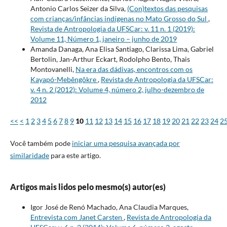
Antonio Carlos Seizer da Silva,
(Con)textos das pesquisas
com crianças/infâncias indígenas no Mato Grosso do Sul
,
Revista de Antropologia da UFSCar: v. 11 n. 1 (2019):
Volume 11, Número 1, janeiro – junho de 2019
Amanda Danaga, Ana Elisa Santiago, Clarissa Lima, Gabriel
Bertolin, Jan-Arthur Eckart, Rodolpho Bento, Thais
Montovanelli,
Na era das dádivas, encontros com os
Kayapó-Mebêngôkre
,
Revista de Antropologia da UFSCar:
v. 4 n. 2 (2012): Volume 4, número 2, julho-dezembro de
2012
<<
<
1
2
3
4
5
6
7
8
9
10
11
12
13
14
15
16
17
18
19
20
21
22
23
24
2
Você também pode
iniciar uma pesquisa avançada por
similaridade
para este artigo.
Artigos mais lidos pelo mesmo(s) autor(es)
Igor José de Renó Machado, Ana Claudia Marques,
Entrevista com Janet Carsten
,
Revista de Antropologia da