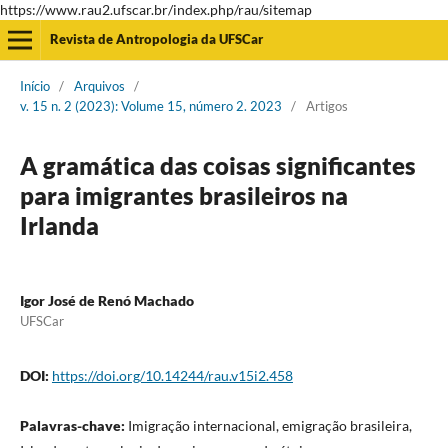
https://www.rau2.ufscar.br/index.php/rau/sitemap
Revista de Antropologia da UFSCar
Início
/
Arquivos
/
v. 15 n. 2 (2023): Volume 15, número 2. 2023
/
Artigos
A gramática das coisas significantes
para imigrantes brasileiros na
Irlanda
Igor José de Renó Machado
UFSCar
DOI:
https://doi.org/10.14244/rau.v15i2.458
Palavras-chave:
Imigração internacional, emigração brasileira,