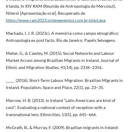
Irlanda. In XIV RAM (Reunião de Antropologia do Mercosul),
Niterói [Apresentação oral]. Recuperado de
https://www.ram2023.sinteseeventos.com.br/site/capa
Machado, I. J. R. (2023c). A memória como campo etnográfico:
Antropologia ex post facto. Rio de Janeiro: Papéis Selvagens.
Maher, G., & Cawley, M. (2015). Social Networks and Labour
Market Access among Brazilian Migrants in Ireland. Journal of
Ethnic and Migration Studies, 41(14), pp. 2336–2356.
_____ (2016). Short-Term Labour Migration: Brazilian Migrants in
Ireland. Population, Space and Place, 22(1), pp. 23–35.
Marrow, H. B. (2013). In Ireland “Latin Americans are kind of
cool”: Evaluating a national context of reception with a
transnational lens. Ethnicities, 13(5), pp. 645–666.
McGrath, B., & Murray, F. (2009). Brazilian migrants in Ireland: