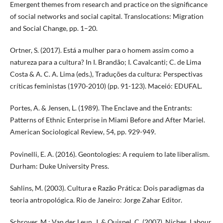
Emergent themes from research and practice on the significance
of social networks and social capital. Translocations: Migration
and Social Change, pp. 1–20.
Ortner, S. (2017). Está a mulher para o homem assim como a
natureza para a cultura? In I. Brandão; I. Cavalcanti; C. de Lima
Costa & A. C. A. Lima (eds.), Traduções da cultura: Perspectivas
críticas feministas (1970-2010) (pp. 91-123). Maceió: EDUFAL.
Portes, A. & Jensen, L. (1989). The Enclave and the Entrants:
Patterns of Ethnic Enterprise in Miami Before and After Mariel.
American Sociological Review, 54, pp. 929-949.
Povinelli, E. A. (2016). Geontologies: A requiem to late liberalism.
Durham: Duke University Press.
Sahlins, M. (2003). Cultura e Razão Prática: Dois paradigmas da
teoria antropológica. Rio de Janeiro: Jorge Zahar Editor.
Schrover, M.; Van der Leun, J. & Quispel, C. (2007). Niches, Labour