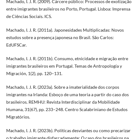
Machado, I. J. R. (2009). Cárcere público: Processos de exotização
entre imigrantes brasileiros no Porto, Portugal. Lisboa: Imprensa
de Ciências Sociais. ICS.
Machado, I. J. R. (2011a). Japonesidades Multiplicadas: Novos
estudos sobre a presença japonesa no Brasil. São Carlos:
EdUFSCar.
Machado, I. J. R. (2011b). Consumo, etnicidade e migração entre
imigrantes brasileiros em Portugal. Temas de Antropología y
Migración, 1(2), pp. 120–131.
Machado, I. J. R. (2023a). Sobre a imaterialidade dos corpos
imigrantes na Irlanda: Esboço de uma teoria a partir do caso dos
brasileiros. REMHU: Revista Interdisciplinar da Mobilidade
Humana, 31(67), pp. 233–248. Centro Scalabriniano de Estudos
Migratórios.
Machado, I. J. R. (2023b). Políticas desviantes ou como precarizar
o trabalho imigrante disfarçadamente: O caso dos brasileiros na