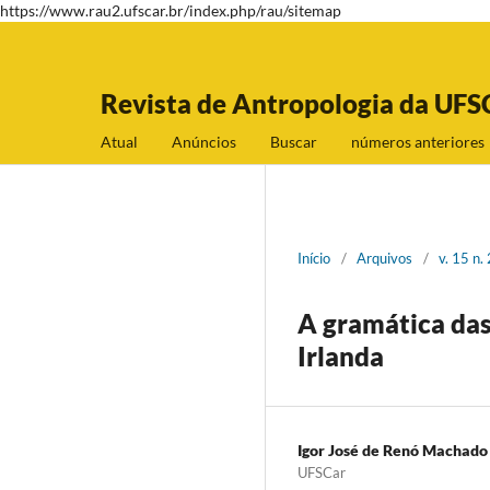
https://www.rau2.ufscar.br/index.php/rau/sitemap
Revista de Antropologia da UFS
Atual
Anúncios
Buscar
números anteriores
Início
/
Arquivos
/
v. 15 n
A gramática das 
Irlanda
Igor José de Renó Machado
UFSCar