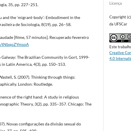
Licença
gia, 35, pp. 227–251.
Copyright (c
eu and the ‘migrant-body’: Embodiment in the
da UFSCar
asileira de Sociologia, 8(19), pp. 26–58.
Saudade [filme, 57 minutos]. Recuperado fevereiro
.be/tNbqoZYmsoA
Este trabalh
Creative Co
do Galway: The Brazilian Community in Gort, 1999-
4.0 Internati
s in Latin America, 4(3), pp. 150–153.
astell, S. (2007). Thinking through things:
aphically. London: Routledge.
nence of the right hand: A study in religious
hnographic Theory, 3(2), pp. 335–357. Chicago: The
007). Novas configurações da divisão sexual do
isa, 37, pp. 595–609.