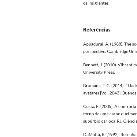
os imigrantes.
Referências
Appadurai, A. (1988). The soc
perspective. Cambridge Univ
Bennett, J. (2010). Vibrant 
University Press.
Brumana, F. G. (2014). El la
avatares [Vol. 2043]. Buenos 
Costa, E. (2005). A confrar
torno de uma carne queiman
subúrbio carioca-RJ. Ciência
DaMatta, R. (1992). Resenha