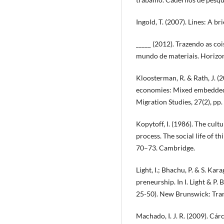
Ingold, T. (2007). Lines: A b
_____ (2012). Trazendo as co
mundo de materiais. Horizon
Kloosterman, R. & Rath, J. 
economies: Mixed embeddedn
Migration Studies, 27(2), pp
Kopytoff, I. (1986). The cul
process. The social life of t
70–73. Cambridge.
Light, I.; Bhachu, P. & S. Ka
preneurship. In I. Light & P.
25-50). New Brunswick: Tra
Machado, I. J. R. (2009). Cá