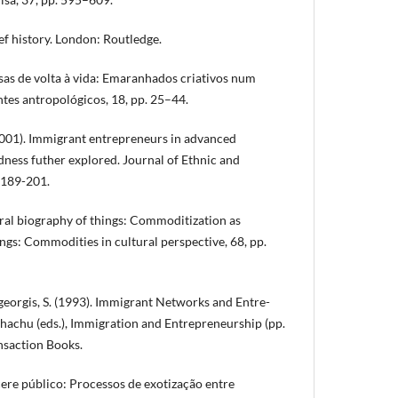
rief history. London: Routledge.
isas de volta à vida: Emaranhados criativos num
tes antropológicos, 18, pp. 25–44.
(2001). Immigrant entrepreneurs in advanced
ess futher explored. Journal of Ethnic and
. 189-201.
tural biography of things: Commoditization as
hings: Commodities in cultural perspective, 68, pp.
rageorgis, S. (1993). Immigrant Networks and Entre-
 Bhachu (eds.), Immigration and Entrepreneurship (pp.
nsaction Books.
rcere público: Processos de exotização entre