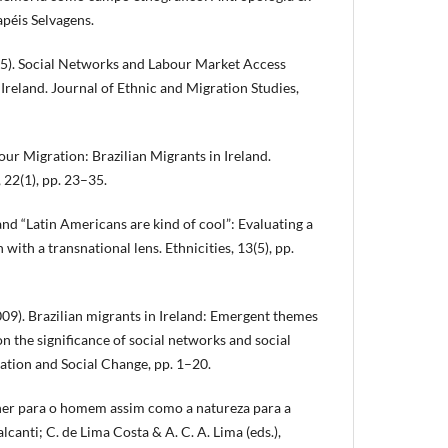
apéis Selvagens.
15). Social Networks and Labour Market Access
Ireland. Journal of Ethnic and Migration Studies,
our Migration: Brazilian Migrants in Ireland.
 22(1), pp. 23–35.
and “Latin Americans are kind of cool”: Evaluating a
 with a transnational lens. Ethnicities, 13(5), pp.
009). Brazilian migrants in Ireland: Emergent themes
n the significance of social networks and social
ration and Social Change, pp. 1–20.
ulher para o homem assim como a natureza para a
alcanti; C. de Lima Costa & A. C. A. Lima (eds.),