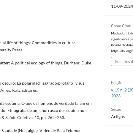
11-09-202
Como Citar
Machado, I. J. d
significantes pa
ial life of things: Commodities in cultural
Revista De Ant
ersity Press.
https://doi.org
Fomatos d
matter: A political ecology of things. Durham: Duke
Edição
do oscuro: La polaridad" sagrado/profano" y sus
v. 15 n. 2 (
Aires: Katz Editores.
2023
ia da esquina. O que os homens de verdade falam em
Seção
do: Etnografia de um churrasco de esquina no
Artigos
 & Saúde Coletiva, 10, pp. 262–263.
: Saudade (Nostalgia). Vídeo de Bela Feldman