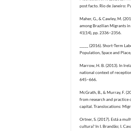
post facto. Rio de Janeiro: P
Maher, G., & Cawley, M. (20
among Brazilian Migrants in 
41(14), pp. 2336–2356.
_____ (2016). Short-Term Lab
Population, Space and Place,
Marrow, H. B. (2013). In Irel
national context of reception
645–666.
McGrath, B., & Murray, F. (2
from research and practice o
capital. Translocations: Mig
Ortner, S. (2017). Está a m
cultura? In I. Brandão; I. Cav