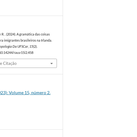
4
e R. . (2024). A gramática das coisas
ra imigrantes brasileiros na Irlanda.
ropologia Da UFSCar
,
15
(2).
/10.14244/rau.v15i2.458
e Citação
2023): Volume 15, número 2.