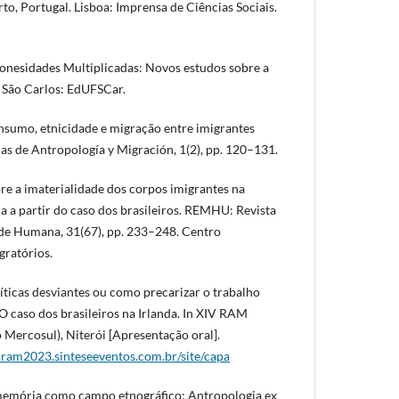
rto, Portugal. Lisboa: Imprensa de Ciências Sociais.
aponesidades Multiplicadas: Novos estudos sobre a
. São Carlos: EdUFSCar.
onsumo, etnicidade e migração entre imigrantes
as de Antropología y Migración, 1(2), pp. 120–131.
obre a imaterialidade dos corpos imigrantes na
a a partir do caso dos brasileiros. REMHU: Revista
ade Humana, 31(67), pp. 233–248. Centro
gratórios.
olíticas desviantes ou como precarizar o trabalho
O caso dos brasileiros na Irlanda. In XIV RAM
 Mercosul), Niterói [Apresentação oral].
ram2023.sinteseeventos.com.br/site/capa
A memória como campo etnográfico: Antropologia ex