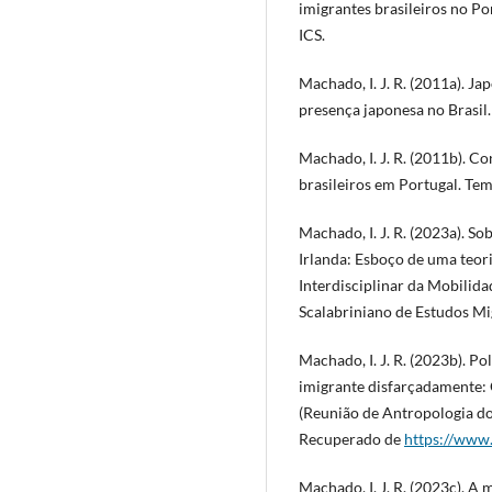
imigrantes brasileiros no Po
ICS.
Machado, I. J. R. (2011a). J
presença japonesa no Brasil
Machado, I. J. R. (2011b). C
brasileiros em Portugal. Tem
Machado, I. J. R. (2023a). S
Irlanda: Esboço de uma teori
Interdisciplinar da Mobilid
Scalabriniano de Estudos Mi
Machado, I. J. R. (2023b). P
imigrante disfarçadamente: 
(Reunião de Antropologia do
Recuperado de
https://www.
Machado, I. J. R. (2023c). 