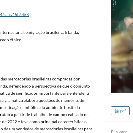
44/rau.v15i2.458
nternacional, emigração brasileira, Irlanda,
rcado étnico
 das mercadorias brasileiras compradas por
landa, defendendo a perspectiva de que o conjunto
ática de significados importante para entender a
ssa gramática elabora questões de memória, de
mesticação simbólica do ambiente hostil da
pdf
truído a partir de trabalho de campo realizado na
 de 2022 e teve como principal característica o
 de um vendedor de mercadorias brasileiras para
Publicado