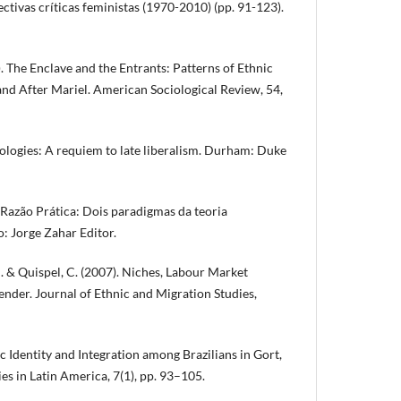
ctivas críticas feministas (1970-2010) (pp. 91-123).
). The Enclave and the Entrants: Patterns of Ethnic
and After Mariel. American Sociological Review, 54,
ntologies: A requiem to late liberalism. Durham: Duke
e Razão Prática: Dois paradigmas da teoria
o: Jorge Zahar Editor.
J. & Quispel, C. (2007). Niches, Labour Market
ender. Journal of Ethnic and Migration Studies,
c Identity and Integration among Brazilians in Gort,
ies in Latin America, 7(1), pp. 93–105.