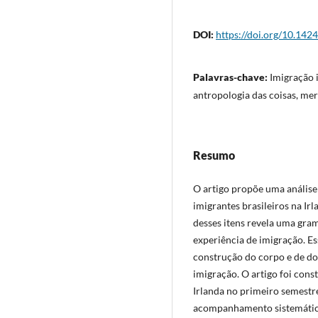
DOI:
https://doi.org/10.142
Palavras-chave:
Imigração i
antropologia das coisas, me
Resumo
O artigo propõe uma análise
imigrantes brasileiros na Ir
desses itens revela uma gram
experiência de imigração. E
construção do corpo e de do
imigração. O artigo foi cons
Irlanda no primeiro semestre
acompanhamento sistemático