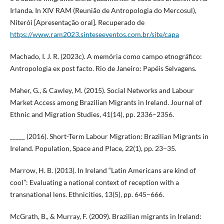
Irlanda. In XIV RAM (Reunião de Antropologia do Mercosul),
Niterói [Apresentação oral]. Recuperado de
https://www.ram2023.sinteseeventos.com.br/site/capa
Machado, I. J. R. (2023c). A memória como campo etnográfico:
Antropologia ex post facto. Rio de Janeiro: Papéis Selvagens.
Maher, G., & Cawley, M. (2015). Social Networks and Labour
Market Access among Brazilian Migrants in Ireland. Journal of
Ethnic and Migration Studies, 41(14), pp. 2336–2356.
_____ (2016). Short-Term Labour Migration: Brazilian Migrants in
Ireland. Population, Space and Place, 22(1), pp. 23–35.
Marrow, H. B. (2013). In Ireland “Latin Americans are kind of
cool”: Evaluating a national context of reception with a
transnational lens. Ethnicities, 13(5), pp. 645–666.
McGrath, B., & Murray, F. (2009). Brazilian migrants in Ireland: