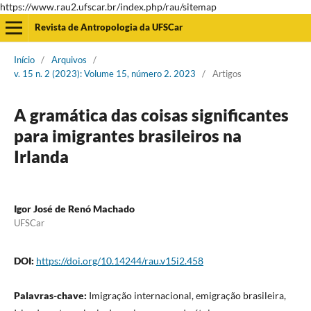
https://www.rau2.ufscar.br/index.php/rau/sitemap
Revista de Antropologia da UFSCar
Início
/
Arquivos
/
v. 15 n. 2 (2023): Volume 15, número 2. 2023
/
Artigos
A gramática das coisas significantes
para imigrantes brasileiros na
Irlanda
Igor José de Renó Machado
UFSCar
DOI:
https://doi.org/10.14244/rau.v15i2.458
Palavras-chave:
Imigração internacional, emigração brasileira,