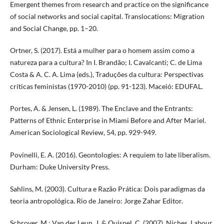
Emergent themes from research and practice on the significance
of social networks and social capital. Translocations: Migration
and Social Change, pp. 1–20.
Ortner, S. (2017). Está a mulher para o homem assim como a
natureza para a cultura? In I. Brandão; I. Cavalcanti; C. de Lima
Costa & A. C. A. Lima (eds.), Traduções da cultura: Perspectivas
críticas feministas (1970-2010) (pp. 91-123). Maceió: EDUFAL.
Portes, A. & Jensen, L. (1989). The Enclave and the Entrants:
Patterns of Ethnic Enterprise in Miami Before and After Mariel.
American Sociological Review, 54, pp. 929-949.
Povinelli, E. A. (2016). Geontologies: A requiem to late liberalism.
Durham: Duke University Press.
Sahlins, M. (2003). Cultura e Razão Prática: Dois paradigmas da
teoria antropológica. Rio de Janeiro: Jorge Zahar Editor.
Schrover, M.; Van der Leun, J. & Quispel, C. (2007). Niches, Labour