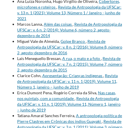
Ana Luiza Noronha, Hugo Virgílio de Oliveira,
Cobertores,
microfones e roteiros
,
Revista de Antropologia da UFSCar:
v. 13 n. 1 (2021): Volume 13, Número 1 / Janeiro - junho de
2021
Marcos Lanna,
Além das coisas
,
Revista de Antropologia da
UFSCar: v. 6 n. 2 (2014): Volume 6, número 2, agosto-
dezembro de 2014
Miguel Vale de Almeida,
Golpe Branco
,
Revista de
Antropologia da UFSCar: v. 8 n. 2 (2016): Volume 8, número
2, agosto-dezembro de 2016
Laís Meneguello Bressan,
A rua, o mato e a foto
,
Revista de
Antropologia da UFSCar: v. 7 n. 2 (2015): Volume 7, número
2, agosto-dezembro de 2015
Clarice Cohn,
Apresentação: Crianças indígenas
,
Revista
de Antropologia da UFSCar: v. 11 n. 1 (2019): Volume 11,
Número 1, janeiro – junho de 2019
Erica Dumont Pena, Rogério Correia da Silva,
Nas casas,
nos quintais, com a comunidade
,
Revista de Antropologia
da UFSCar: v. 11 n. 1 (2019): Volume 11, Número 1, janeiro
– junho de 2019
Tatiana Amaral Sanches Ferreira,
A antropologia política de
Pierre Clastres em Crônicas dos índios Guayaki
,
Revista de
Antropologia da UFSCar: v. 3 n. 1 (2011): Volume 3, número