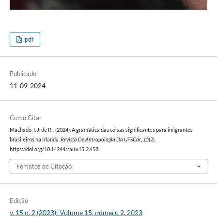
pdf
Publicado
11-09-2024
Como Citar
Machado, I. J. de R. . (2024). A gramática das coisas significantes para imigrantes
brasileiros na Irlanda.
Revista De Antropologia Da UFSCar
,
15
(2).
https://doi.org/10.14244/rau.v15i2.458
Fomatos de Citação
Edição
v. 15 n. 2 (2023): Volume 15, número 2. 2023