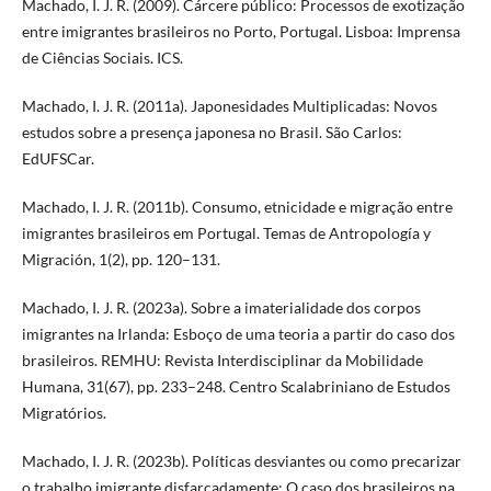
Machado, I. J. R. (2009). Cárcere público: Processos de exotização
entre imigrantes brasileiros no Porto, Portugal. Lisboa: Imprensa
de Ciências Sociais. ICS.
Machado, I. J. R. (2011a). Japonesidades Multiplicadas: Novos
estudos sobre a presença japonesa no Brasil. São Carlos:
EdUFSCar.
Machado, I. J. R. (2011b). Consumo, etnicidade e migração entre
imigrantes brasileiros em Portugal. Temas de Antropología y
Migración, 1(2), pp. 120–131.
Machado, I. J. R. (2023a). Sobre a imaterialidade dos corpos
imigrantes na Irlanda: Esboço de uma teoria a partir do caso dos
brasileiros. REMHU: Revista Interdisciplinar da Mobilidade
Humana, 31(67), pp. 233–248. Centro Scalabriniano de Estudos
Migratórios.
Machado, I. J. R. (2023b). Políticas desviantes ou como precarizar
o trabalho imigrante disfarçadamente: O caso dos brasileiros na