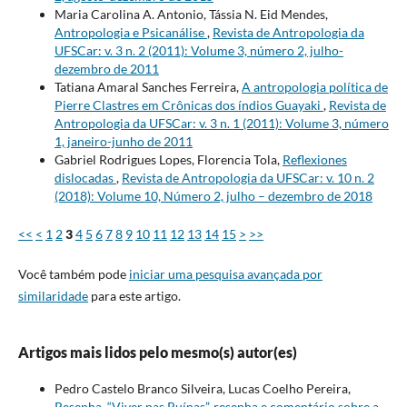
Maria Carolina A. Antonio, Tássia N. Eid Mendes,
Antropologia e Psicanálise
,
Revista de Antropologia da
UFSCar: v. 3 n. 2 (2011): Volume 3, número 2, julho-
dezembro de 2011
Tatiana Amaral Sanches Ferreira,
A antropologia política de
Pierre Clastres em Crônicas dos índios Guayaki
,
Revista de
Antropologia da UFSCar: v. 3 n. 1 (2011): Volume 3, número
1, janeiro-junho de 2011
Gabriel Rodrigues Lopes, Florencia Tola,
Reflexiones
dislocadas
,
Revista de Antropologia da UFSCar: v. 10 n. 2
(2018): Volume 10, Número 2, julho – dezembro de 2018
<<
<
1
2
3
4
5
6
7
8
9
10
11
12
13
14
15
>
>>
Você também pode
iniciar uma pesquisa avançada por
similaridade
para este artigo.
Artigos mais lidos pelo mesmo(s) autor(es)
Pedro Castelo Branco Silveira, Lucas Coelho Pereira,
Resenha. “Viver nas Ruínas”, resenha e comentário sobre a