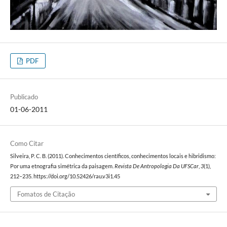
PDF
Publicado
01-06-2011
Como Citar
Silveira, P. C. B. (2011). Conhecimentos científicos, conhecimentos locais e hibridismo:
Por uma etnografia simétrica da paisagem.
Revista De Antropologia Da UFSCar
,
3
(1),
212–235. https://doi.org/10.52426/rau.v3i1.45
Fomatos de Citação