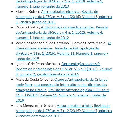
de Antropologia da UFSCar: v. 2 n. 1 (2010): Volume 2,
número 1, janeiro-junho de 2010
Florent Kohler,
Antropologia e etologia
,
Revista de
Antropologia da UFSCar: v. 5 n. 1 (2015): Volume 5, número
1, janeiro-junho de 2015
Rosana Castro,
Antropologia dos medicamentos
,
Revista
de Antropologia da UFSCar: v. 4 n. 1 (2012): Volume 4,
número 1, janeiro-junho de 2012
Veronica Monachini de Carvalho, Lucas da Costa Maciel,
O
quê e o como aprender
,
Revista de Antropologia da
UFSCar: v. 11 n. 1 (2019): Volume 11, Número 1, janeiro –
junho de 2019
Igor José de Renó Machado,
Apresentação ao dossiê
,
Revista de Antropologia da UFSCar: v. 8 n. 2 (2016): Volume
8, número 2, agosto-dezembro de 2016
Assis da Costa Oliveira,
O que a Antropologia da Criança
pode fazer pela construção intercultural dos direitos das
crianças no Brasil?
,
Revista de Antropologia da UFSCar: v.
11 n. 1 (2019): Volume 11, Número 1, janeiro – junho de
2019
Laís Meneguello Bressan,
A rua, o mato e a foto
,
Revista de
Antropologia da UFSCar: v. 7 n. 2 (2015): Volume 7, número
2, agosto-dezembro de 2015