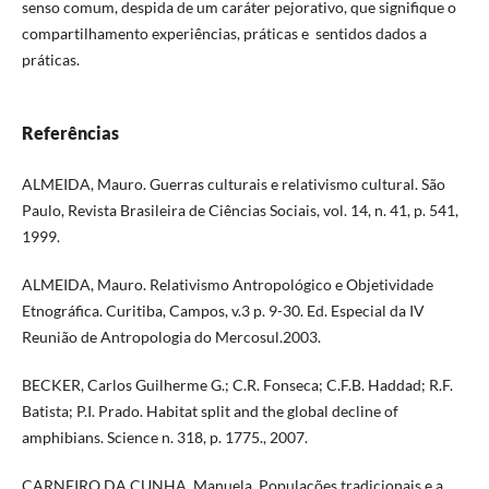
senso comum, despida de um caráter pejorativo, que signifique o
compartilhamento experiências, práticas e sentidos dados a
práticas.
Referências
ALMEIDA, Mauro. Guerras culturais e relativismo cultural. São
Paulo, Revista Brasileira de Ciências Sociais, vol. 14, n. 41, p. 541,
1999.
ALMEIDA, Mauro. Relativismo Antropológico e Objetividade
Etnográfica. Curitiba, Campos, v.3 p. 9-30. Ed. Especial da IV
Reunião de Antropologia do Mercosul.2003.
BECKER, Carlos Guilherme G.; C.R. Fonseca; C.F.B. Haddad; R.F.
Batista; P.I. Prado. Habitat split and the global decline of
amphibians. Science n. 318, p. 1775., 2007.
CARNEIRO DA CUNHA, Manuela. Populações tradicionais e a