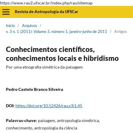
https://www.rau2.ufscar.br/index.php/rau/sitemap
Revista de Antropologia da UFSCar
Início
/
Arquivos
/
v. 3 n. 1 (2011): Volume 3, número 1, janeiro-junho de 2011
/
Artigos
Conhecimentos científicos,
conhecimentos locais e hibridismo
Por uma etnografia simétrica da paisagem
Pedro Castelo Branco Silveira
DOI:
https://doi.org/10.52426/rau.v3i1.45
Palavras-chave:
paisagem, antropologia simétrica,
conhecimento, antropologia da ciência