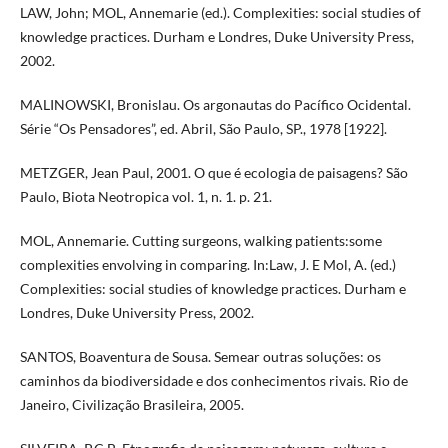
LAW, John; MOL, Annemarie (ed.). Complexities: social studies of
knowledge practices. Durham e Londres, Duke University Press,
2002.
MALINOWSKI, Bronislau. Os argonautas do Pacífico Ocidental.
Série “Os Pensadores”, ed. Abril, São Paulo, SP., 1978 [1922].
METZGER, Jean Paul, 2001. O que é ecologia de paisagens? São
Paulo, Biota Neotropica vol. 1, n. 1. p. 21.
MOL, Annemarie. Cutting surgeons, walking patients:some
complexities envolving in comparing. In:Law, J. E Mol, A. (ed.)
Complexities: social studies of knowledge practices. Durham e
Londres, Duke University Press, 2002.
SANTOS, Boaventura de Sousa. Semear outras soluções: os
caminhos da biodiversidade e dos conhecimentos rivais. Rio de
Janeiro, Civilização Brasileira, 2005.