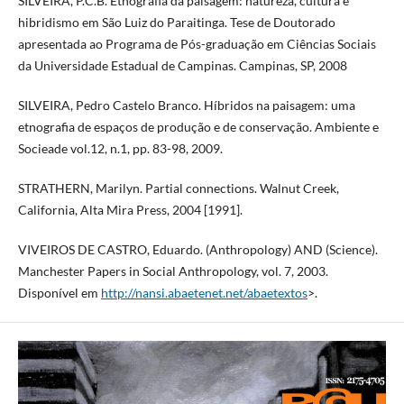
SILVEIRA, P.C.B. Etnografia da paisagem: natureza, cultura e
hibridismo em São Luiz do Paraitinga. Tese de Doutorado
apresentada ao Programa de Pós-graduação em Ciências Sociais
da Universidade Estadual de Campinas. Campinas, SP, 2008
SILVEIRA, Pedro Castelo Branco. Híbridos na paisagem: uma
etnografia de espaços de produção e de conservação. Ambiente e
Socieade vol.12, n.1, pp. 83-98, 2009.
STRATHERN, Marilyn. Partial connections. Walnut Creek,
California, Alta Mira Press, 2004 [1991].
VIVEIROS DE CASTRO, Eduardo. (Anthropology) AND (Science).
Manchester Papers in Social Anthropology, vol. 7, 2003.
Disponível em
http://nansi.abaetenet.net/abaetextos
>.