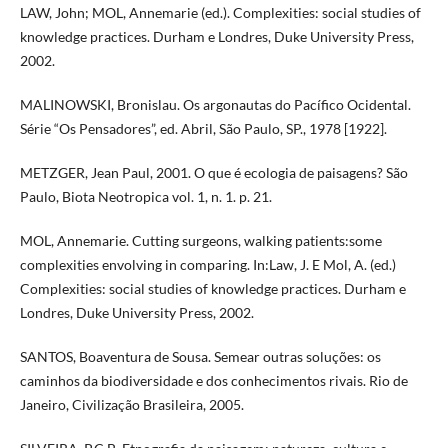
LAW, John; MOL, Annemarie (ed.). Complexities: social studies of
knowledge practices. Durham e Londres, Duke University Press,
2002.
MALINOWSKI, Bronislau. Os argonautas do Pacífico Ocidental.
Série “Os Pensadores”, ed. Abril, São Paulo, SP., 1978 [1922].
METZGER, Jean Paul, 2001. O que é ecologia de paisagens? São
Paulo, Biota Neotropica vol. 1, n. 1. p. 21.
MOL, Annemarie. Cutting surgeons, walking patients:some
complexities envolving in comparing. In:Law, J. E Mol, A. (ed.)
Complexities: social studies of knowledge practices. Durham e
Londres, Duke University Press, 2002.
SANTOS, Boaventura de Sousa. Semear outras soluções: os
caminhos da biodiversidade e dos conhecimentos rivais. Rio de
Janeiro, Civilização Brasileira, 2005.