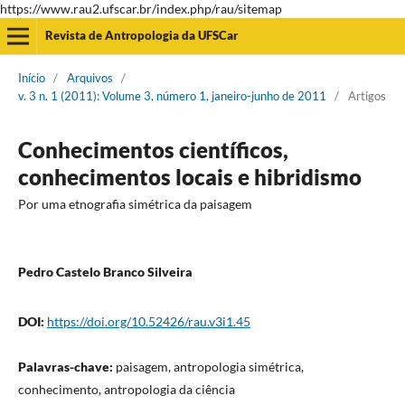
https://www.rau2.ufscar.br/index.php/rau/sitemap
Revista de Antropologia da UFSCar
Início
/
Arquivos
/
v. 3 n. 1 (2011): Volume 3, número 1, janeiro-junho de 2011
/
Artigos
Conhecimentos científicos,
conhecimentos locais e hibridismo
Por uma etnografia simétrica da paisagem
Pedro Castelo Branco Silveira
DOI:
https://doi.org/10.52426/rau.v3i1.45
Palavras-chave:
paisagem, antropologia simétrica,
conhecimento, antropologia da ciência