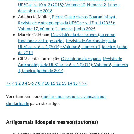
UFSCar: v. 10 n. 2 (2018): Volume 10, Número 2, julho –
dezembro de 2018
Adalberto Müller,
Pierre Clastres e os Guarani Mbyá
,
Revista de Antropologia da UFSCar: v. 17 n. 1 (2025):
Volume 17, número 1, janeiro-junho 2025
Márcio Goldman,
Da existência dos bruxos (ou como
funciona a antropologia)
,
Revista de Antropologia da
UFSCar: v. 6 n. 1 (2014): Volume 6, número 1, janeiro-junho
de 2014
Gil Vicente Lourenção,
O caminho da espada
,
Revista de
Antropologia da UFSCar: v. 6 n. 1 (2014): Volume 6, número
1, janeiro-junho de 2014
<<
<
1
2
3
4
5
6
7
8
9
10
11
12
13
14
15
>
>>
Você também pode
iniciar uma pesquisa avançada por
similaridade
para este artigo.
Artigos mais lidos pelo mesmo(s) autor(es)
Pedro Castelo Branco Silveira, Lucas Coelho Pereira,