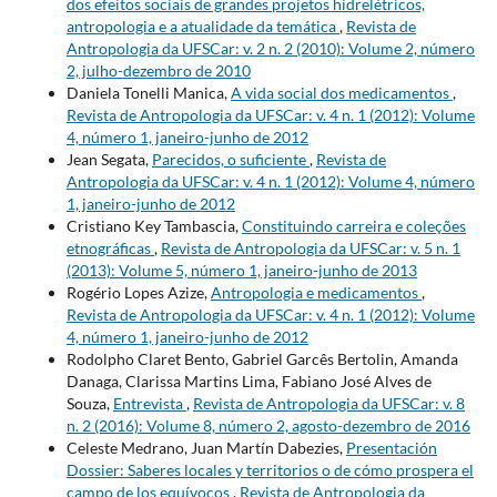
dos efeitos sociais de grandes projetos hidrelétricos,
antropologia e a atualidade da temática
,
Revista de
Antropologia da UFSCar: v. 2 n. 2 (2010): Volume 2, número
2, julho-dezembro de 2010
Daniela Tonelli Manica,
A vida social dos medicamentos
,
Revista de Antropologia da UFSCar: v. 4 n. 1 (2012): Volume
4, número 1, janeiro-junho de 2012
Jean Segata,
Parecidos, o suficiente
,
Revista de
Antropologia da UFSCar: v. 4 n. 1 (2012): Volume 4, número
1, janeiro-junho de 2012
Cristiano Key Tambascia,
Constituindo carreira e coleções
etnográficas
,
Revista de Antropologia da UFSCar: v. 5 n. 1
(2013): Volume 5, número 1, janeiro-junho de 2013
Rogério Lopes Azize,
Antropologia e medicamentos
,
Revista de Antropologia da UFSCar: v. 4 n. 1 (2012): Volume
4, número 1, janeiro-junho de 2012
Rodolpho Claret Bento, Gabriel Garcês Bertolin, Amanda
Danaga, Clarissa Martins Lima, Fabiano José Alves de
Souza,
Entrevista
,
Revista de Antropologia da UFSCar: v. 8
n. 2 (2016): Volume 8, número 2, agosto-dezembro de 2016
Celeste Medrano, Juan Martín Dabezies,
Presentación
Dossier: Saberes locales y territorios o de cómo prospera el
campo de los equívocos
,
Revista de Antropologia da