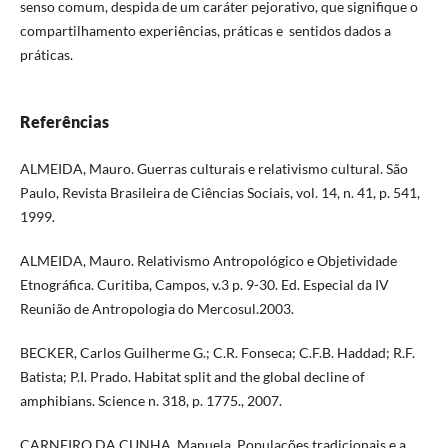
senso comum, despida de um caráter pejorativo, que signifique o
compartilhamento experiências, práticas e sentidos dados a
práticas.
Referências
ALMEIDA, Mauro. Guerras culturais e relativismo cultural. São
Paulo, Revista Brasileira de Ciências Sociais, vol. 14, n. 41, p. 541,
1999.
ALMEIDA, Mauro. Relativismo Antropológico e Objetividade
Etnográfica. Curitiba, Campos, v.3 p. 9-30. Ed. Especial da IV
Reunião de Antropologia do Mercosul.2003.
BECKER, Carlos Guilherme G.; C.R. Fonseca; C.F.B. Haddad; R.F.
Batista; P.I. Prado. Habitat split and the global decline of
amphibians. Science n. 318, p. 1775., 2007.
CARNEIRO DA CUNHA, Manuela. Populações tradicionais e a