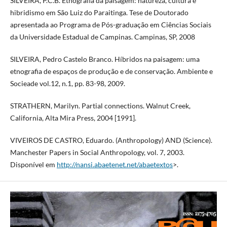
SILVEIRA, P.C.B. Etnografia da paisagem: natureza, cultura e
hibridismo em São Luiz do Paraitinga. Tese de Doutorado
apresentada ao Programa de Pós-graduação em Ciências Sociais
da Universidade Estadual de Campinas. Campinas, SP, 2008
SILVEIRA, Pedro Castelo Branco. Híbridos na paisagem: uma
etnografia de espaços de produção e de conservação. Ambiente e
Socieade vol.12, n.1, pp. 83-98, 2009.
STRATHERN, Marilyn. Partial connections. Walnut Creek,
California, Alta Mira Press, 2004 [1991].
VIVEIROS DE CASTRO, Eduardo. (Anthropology) AND (Science).
Manchester Papers in Social Anthropology, vol. 7, 2003.
Disponível em
http://nansi.abaetenet.net/abaetextos
>.