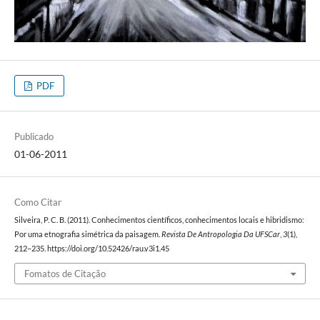
PDF
Publicado
01-06-2011
Como Citar
Silveira, P. C. B. (2011). Conhecimentos científicos, conhecimentos locais e hibridismo:
Por uma etnografia simétrica da paisagem.
Revista De Antropologia Da UFSCar
,
3
(1),
212–235. https://doi.org/10.52426/rau.v3i1.45
Fomatos de Citação