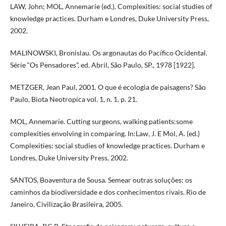
LAW, John; MOL, Annemarie (ed.). Complexities: social studies of
knowledge practices. Durham e Londres, Duke University Press,
2002.
MALINOWSKI, Bronislau. Os argonautas do Pacífico Ocidental.
Série “Os Pensadores”, ed. Abril, São Paulo, SP., 1978 [1922].
METZGER, Jean Paul, 2001. O que é ecologia de paisagens? São
Paulo, Biota Neotropica vol. 1, n. 1. p. 21.
MOL, Annemarie. Cutting surgeons, walking patients:some
complexities envolving in comparing. In:Law, J. E Mol, A. (ed.)
Complexities: social studies of knowledge practices. Durham e
Londres, Duke University Press, 2002.
SANTOS, Boaventura de Sousa. Semear outras soluções: os
caminhos da biodiversidade e dos conhecimentos rivais. Rio de
Janeiro, Civilização Brasileira, 2005.