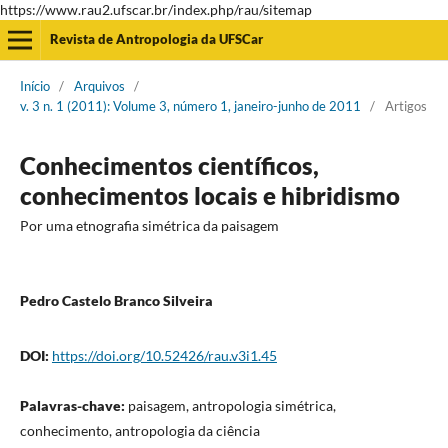
https://www.rau2.ufscar.br/index.php/rau/sitemap
Revista de Antropologia da UFSCar
Início
/
Arquivos
/
v. 3 n. 1 (2011): Volume 3, número 1, janeiro-junho de 2011
/
Artigos
Conhecimentos científicos,
conhecimentos locais e hibridismo
Por uma etnografia simétrica da paisagem
Pedro Castelo Branco Silveira
DOI:
https://doi.org/10.52426/rau.v3i1.45
Palavras-chave:
paisagem, antropologia simétrica,
conhecimento, antropologia da ciência