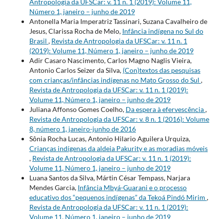
Antropologia da UFSCar: v. 11 n. 1 (2019): Volume 11,
Número 1, janeiro – junho de 2019
Antonella Maria Imperatriz Tassinari, Suzana Cavalheiro de
Jesus, Clarissa Rocha de Melo,
Infância indígena no Sul do
Brasil
,
Revista de Antropologia da UFSCar: v. 11 n. 1
(2019): Volume 11, Número 1, janeiro – junho de 2019
Adir Casaro Nascimento, Carlos Magno Naglis Vieira,
Antonio Carlos Seizer da Silva,
(Con)textos das pesquisas
com crianças/infâncias indígenas no Mato Grosso do Sul
,
Revista de Antropologia da UFSCar: v. 11 n. 1 (2019):
Volume 11, Número 1, janeiro – junho de 2019
Juliana Affonso Gomes Coelho,
Da espera à efervescência
,
Revista de Antropologia da UFSCar: v. 8 n. 1 (2016): Volume
8, número 1, janeiro-junho de 2016
Sônia Rocha Lucas, Antonio Hilario Aguilera Urquiza,
Crianças indígenas da aldeia Pakurity e as moradias móveis
,
Revista de Antropologia da UFSCar: v. 11 n. 1 (2019):
Volume 11, Número 1, janeiro – junho de 2019
Luana Santos da Silva, Mártin César Tempass, Narjara
Mendes Garcia,
Infância Mbyá-Guarani e o processo
educativo dos “pequenos indígenas” da Tekoá Pindó Mirim
,
Revista de Antropologia da UFSCar: v. 11 n. 1 (2019):
Volume 11, Número 1, janeiro – junho de 2019