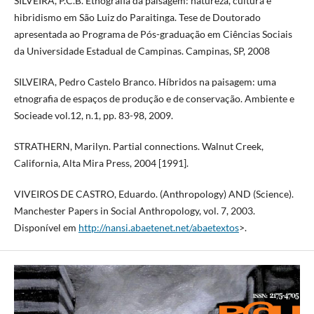
SILVEIRA, P.C.B. Etnografia da paisagem: natureza, cultura e
hibridismo em São Luiz do Paraitinga. Tese de Doutorado
apresentada ao Programa de Pós-graduação em Ciências Sociais
da Universidade Estadual de Campinas. Campinas, SP, 2008
SILVEIRA, Pedro Castelo Branco. Híbridos na paisagem: uma
etnografia de espaços de produção e de conservação. Ambiente e
Socieade vol.12, n.1, pp. 83-98, 2009.
STRATHERN, Marilyn. Partial connections. Walnut Creek,
California, Alta Mira Press, 2004 [1991].
VIVEIROS DE CASTRO, Eduardo. (Anthropology) AND (Science).
Manchester Papers in Social Anthropology, vol. 7, 2003.
Disponível em
http://nansi.abaetenet.net/abaetextos
>.