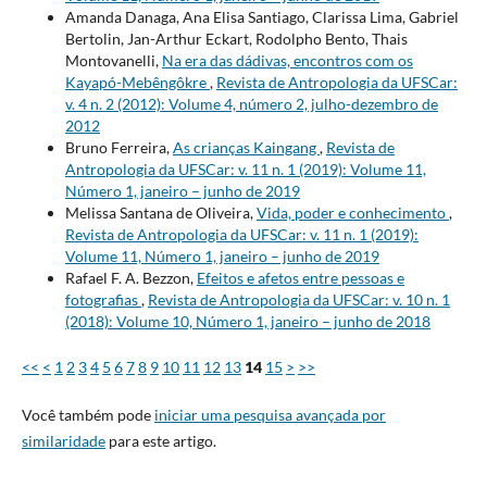
Amanda Danaga, Ana Elisa Santiago, Clarissa Lima, Gabriel
Bertolin, Jan-Arthur Eckart, Rodolpho Bento, Thais
Montovanelli,
Na era das dádivas, encontros com os
Kayapó-Mebêngôkre
,
Revista de Antropologia da UFSCar:
v. 4 n. 2 (2012): Volume 4, número 2, julho-dezembro de
2012
Bruno Ferreira,
As crianças Kaingang
,
Revista de
Antropologia da UFSCar: v. 11 n. 1 (2019): Volume 11,
Número 1, janeiro – junho de 2019
Melissa Santana de Oliveira,
Vida, poder e conhecimento
,
Revista de Antropologia da UFSCar: v. 11 n. 1 (2019):
Volume 11, Número 1, janeiro – junho de 2019
Rafael F. A. Bezzon,
Efeitos e afetos entre pessoas e
fotografias
,
Revista de Antropologia da UFSCar: v. 10 n. 1
(2018): Volume 10, Número 1, janeiro – junho de 2018
<<
<
1
2
3
4
5
6
7
8
9
10
11
12
13
14
15
>
>>
Você também pode
iniciar uma pesquisa avançada por
similaridade
para este artigo.