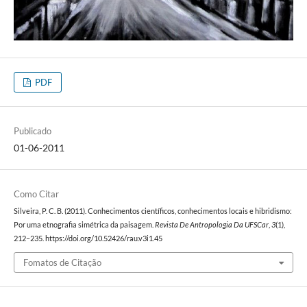
PDF
Publicado
01-06-2011
Como Citar
Silveira, P. C. B. (2011). Conhecimentos científicos, conhecimentos locais e hibridismo:
Por uma etnografia simétrica da paisagem.
Revista De Antropologia Da UFSCar
,
3
(1),
212–235. https://doi.org/10.52426/rau.v3i1.45
Fomatos de Citação