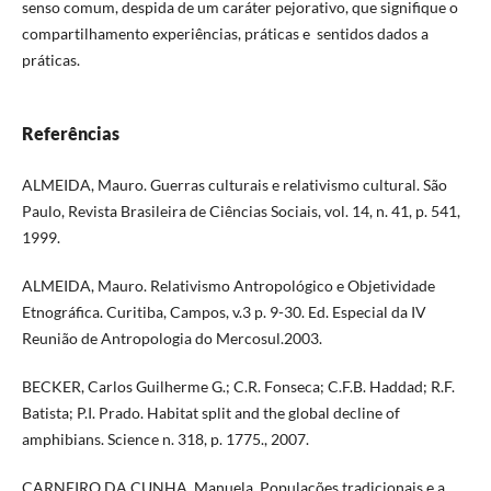
senso comum, despida de um caráter pejorativo, que signifique o
compartilhamento experiências, práticas e sentidos dados a
práticas.
Referências
ALMEIDA, Mauro. Guerras culturais e relativismo cultural. São
Paulo, Revista Brasileira de Ciências Sociais, vol. 14, n. 41, p. 541,
1999.
ALMEIDA, Mauro. Relativismo Antropológico e Objetividade
Etnográfica. Curitiba, Campos, v.3 p. 9-30. Ed. Especial da IV
Reunião de Antropologia do Mercosul.2003.
BECKER, Carlos Guilherme G.; C.R. Fonseca; C.F.B. Haddad; R.F.
Batista; P.I. Prado. Habitat split and the global decline of
amphibians. Science n. 318, p. 1775., 2007.
CARNEIRO DA CUNHA, Manuela. Populações tradicionais e a