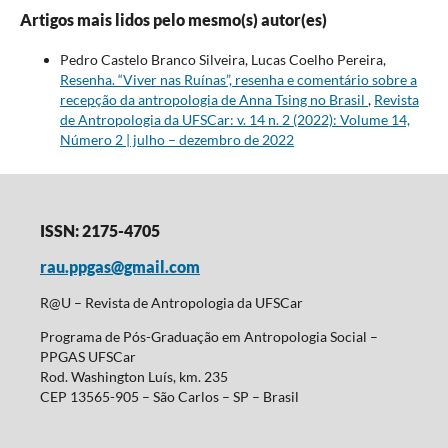
Artigos mais lidos pelo mesmo(s) autor(es)
Pedro Castelo Branco Silveira, Lucas Coelho Pereira,
Resenha. “Viver nas Ruínas”, resenha e comentário sobre a
recepção da antropologia de Anna Tsing no Brasil
,
Revista
de Antropologia da UFSCar: v. 14 n. 2 (2022): Volume 14,
Número 2 | julho – dezembro de 2022
ISSN: 2175-4705
rau.ppgas@gmail.com
R@U – Revista de Antropologia da UFSCar
Programa de Pós-Graduação em Antropologia Social –
PPGAS UFSCar
Rod. Washington Luís, km. 235
CEP 13565-905 – São Carlos – SP – Brasil