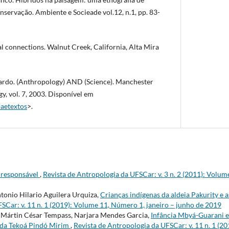
servação. Ambiente e Socieade vol.12, n.1, pp. 83-
 connections. Walnut Creek, California, Alta Mira
do. (Anthropology) AND (Science). Manchester
y, vol. 7, 2003. Disponível em
baetextos
>.
 responsável
,
Revista de Antropologia da UFSCar: v. 3 n. 2 (2011): Volum
tonio Hilario Aguilera Urquiza,
Crianças indígenas da aldeia Pakurity e
SCar: v. 11 n. 1 (2019): Volume 11, Número 1, janeiro – junho de 2019
, Mártin César Tempass, Narjara Mendes Garcia,
Infância Mbyá-Guarani e
 da Tekoá Pindó Mirim
,
Revista de Antropologia da UFSCar: v. 11 n. 1 (2