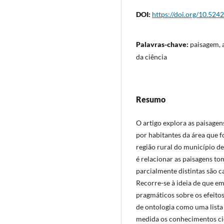
DOI:
https://doi.org/10.5242
Palavras-chave:
paisagem, 
da ciência
Resumo
O artigo explora as paisage
por habitantes da área que f
região rural do município de 
é relacionar as paisagens t
parcialmente distintas são 
Recorre-se à ideia de que em
pragmáticos sobre os efeito
de ontologia como uma lista 
medida os conhecimentos cie