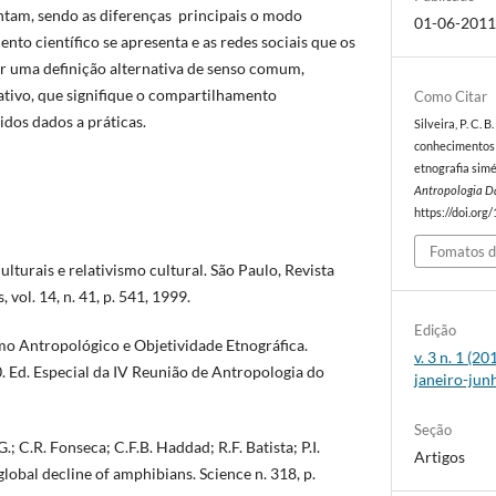
tam, sendo as diferenças principais o modo
01-06-201
to científico se apresenta e as redes sociais que os
r uma definição alternativa de senso comum,
ativo, que signifique o compartilhamento
Como Citar
tidos dados a práticas.
Silveira, P. C. 
conhecimentos 
etnografia sim
Antropologia D
https://doi.org
Fomatos d
turais e relativismo cultural. São Paulo, Revista
, vol. 14, n. 41, p. 541, 1999.
Edição
o Antropológico e Objetividade Etnográfica.
v. 3 n. 1 (2
0. Ed. Especial da IV Reunião de Antropologia do
janeiro-jun
Seção
 C.R. Fonseca; C.F.B. Haddad; R.F. Batista; P.I.
Artigos
global decline of amphibians. Science n. 318, p.