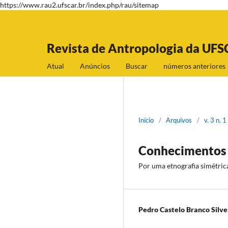
https://www.rau2.ufscar.br/index.php/rau/sitemap
Revista de Antropologia da UFS
Atual
Anúncios
Buscar
números anteriores
Início
/
Arquivos
/
v. 3 n. 
Conhecimentos c
Por uma etnografia simétric
Pedro Castelo Branco Silve