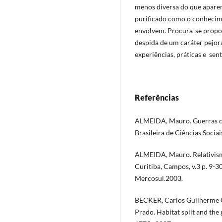
menos diversa do que aparen
purificado como o conhecimen
envolvem. Procura-se propo
despida de um caráter pejor
experiências, práticas e sen
Referências
ALMEIDA, Mauro. Guerras cul
Brasileira de Ciências Sociais
ALMEIDA, Mauro. Relativism
Curitiba, Campos, v.3 p. 9-3
Mercosul.2003.
BECKER, Carlos Guilherme G.;
Prado. Habitat split and the 