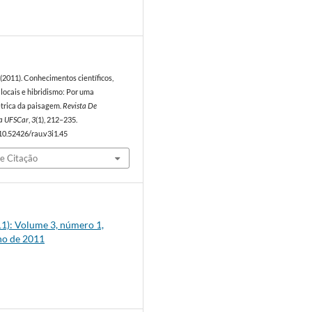
1
B. (2011). Conhecimentos científicos,
locais e hibridismo: Por uma
étrica da paisagem.
Revista De
a UFSCar
,
3
(1), 212–235.
/10.52426/rau.v3i1.45
e Citação
011): Volume 3, número 1,
ho de 2011