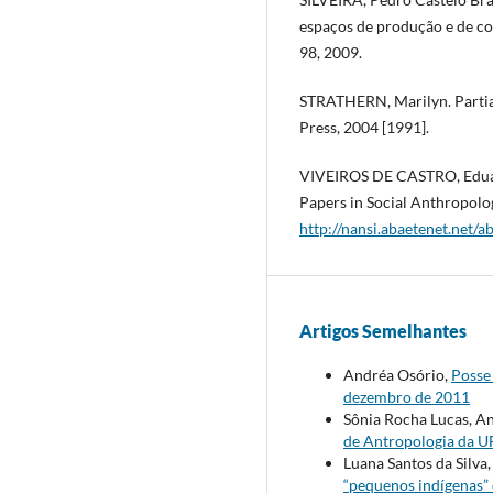
espaços de produção e de con
98, 2009.
STRATHERN, Marilyn. Partial
Press, 2004 [1991].
VIVEIROS DE CASTRO, Eduar
Papers in Social Anthropolog
http://nansi.abaetenet.net/a
Artigos Semelhantes
Andréa Osório,
Posse
dezembro de 2011
Sônia Rocha Lucas, An
de Antropologia da UF
Luana Santos da Silva
“pequenos indígenas”