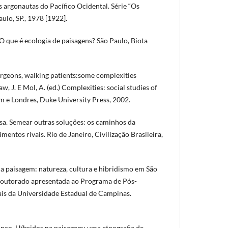
argonautas do Pacífico Ocidental. Série “Os
aulo, SP., 1978 [1922].
 que é ecologia de paisagens? São Paulo, Biota
rgeons, walking patients:some complexities
w, J. E Mol, A. (ed.) Complexities: social studies of
 e Londres, Duke University Press, 2002.
a. Semear outras soluções: os caminhos da
entos rivais. Rio de Janeiro, Civilização Brasileira,
da paisagem: natureza, cultura e hibridismo em São
 Doutorado apresentada ao Programa de Pós-
is da Universidade Estadual de Campinas.
nco. Híbridos na paisagem: uma etnografia de