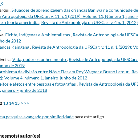
19
arqui,
Situações de aprendizagem das crianças Baniwa na comunidade de 
e Antropologia da UFSCar: v. 11 n. 1 (2019): Volume 11, Número 1, janei
e a teoria ameríndia
,
Revista de Antropologia da UFSCar: v. 4 n. 1 (2012
2
va,
Fichte, Indígenas e Ambientalistas
,
Revista de Antropologia da UFSCar:
nho de 2012
ianças Kaingang
,
Revista de Antropologia da UFSCar: v. 11 n. 1 (2019): 
iveira,
Vida, poder e conhecimento
,
Revista de Antropologia da UFSCar: v
junho de 2019
problema da divisão entre Nós e Eles em Roy Wagner e Bruno Latour
,
Rev
12): Volume 4, número 1, janeiro-junho de 2012
eitos e afetos entre pessoas e fotografias
,
Revista de Antropologia da UFSC
 janeiro – junho de 2018
2
13
14
15
>
>>
uma pesquisa avançada por similaridade
para este artigo.
mesmo(s) autor(es)