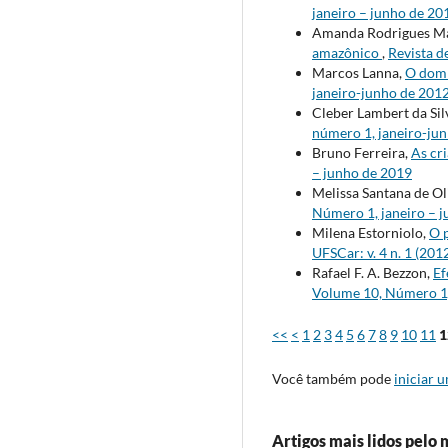
janeiro – junho de 20
Amanda Rodrigues M
amazônico
,
Revista d
Marcos Lanna,
O dom 
janeiro-junho de 201
Cleber Lambert da Sil
número 1, janeiro-ju
Bruno Ferreira,
As cr
– junho de 2019
Melissa Santana de Ol
Número 1, janeiro – 
Milena Estorniolo,
O 
UFSCar: v. 4 n. 1 (20
Rafael F. A. Bezzon,
Ef
Volume 10, Número 1,
<<
<
1
2
3
4
5
6
7
8
9
10
11
1
Você também pode
iniciar 
Artigos mais lidos pelo 