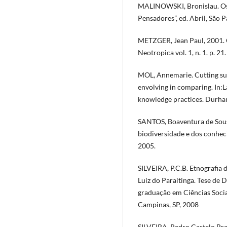
MALINOWSKI, Bronislau. Os 
Pensadores”, ed. Abril, São P
METZGER, Jean Paul, 2001. O
Neotropica vol. 1, n. 1. p. 21.
MOL, Annemarie. Cutting su
envolving in comparing. In:La
knowledge practices. Durham
SANTOS, Boaventura de Sous
biodiversidade e dos conhecim
2005.
SILVEIRA, P.C.B. Etnografia 
Luiz do Paraitinga. Tese de
graduação em Ciências Socia
Campinas, SP, 2008
SILVEIRA, Pedro Castelo Bra