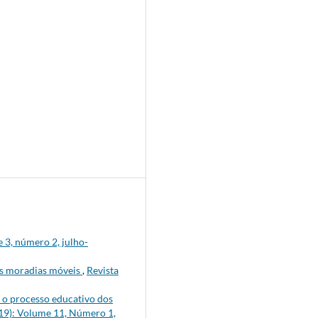
e 3, número 2, julho-
 as moradias móveis
,
Revista
 o processo educativo dos
019): Volume 11, Número 1,