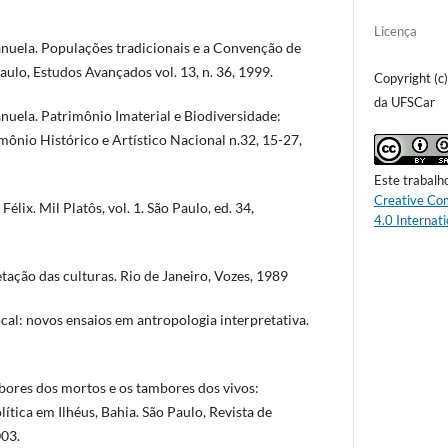
Licença
a. Populações tradicionais e a Convenção de
aulo, Estudos Avançados vol. 13, n. 36, 1999.
Copyright (c
da UFSCar
a. Patrimônio Imaterial e Biodiversidade:
mônio Histórico e Artístico Nacional n.32, 15-27,
Este trabalh
Creative Co
ix. Mil Platôs, vol. 1. São Paulo, ed. 34,
4.0 Internati
tação das culturas. Rio de Janeiro, Vozes, 1989
cal: novos ensaios em antropologia interpretativa.
res dos mortos e os tambores dos vivos:
lítica em Ilhéus, Bahia. São Paulo, Revista de
003.