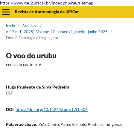
https://www.rau2.ufscar.br/index.php/rau/sitemap
Revista de Antropologia da UFSCar
Início
/
Arquivos
/
v. 17 n. 1 (2025): Volume 17, número 1, janeiro-junho 2025
/
Dossiê Ontologia e Linguagem
O voo do urubu
cenas do canto zo’é
Hugo Prudente da Silva Pedreira
USP
DOI:
https://doi.org/10.14244/rau.v17i1.506
Palavras-chave:
Zo'é, Canto, Artes Verbais, Poéticas Indígenas