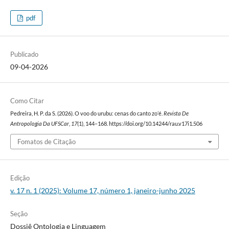
pdf
Publicado
09-04-2026
Como Citar
Pedreira, H. P. da S. (2026). O voo do urubu: cenas do canto zo’é.
Revista De
Antropologia Da UFSCar
,
17
(1), 144–168. https://doi.org/10.14244/rau.v17i1.506
Fomatos de Citação
Edição
v. 17 n. 1 (2025): Volume 17, número 1, janeiro-junho 2025
Seção
Dossiê Ontologia e Linguagem