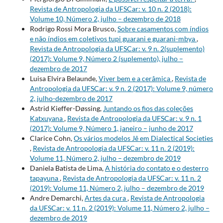
Revista de Antropologia da UFSCar: v. 10 n. 2 (2018):
Volume 10, Número 2, julho – dezembro de 2018
Rodrigo Rossi Mora Brusco,
Sobre casamentos com índios
e não índios em coletivos tupi guarani e guarani-mbya
,
Revista de Antropologia da UFSCar: v. 9 n. 2(suplemento)
(2017): Volume 9, Número 2 (suplemento), julho –
dezembro de 2017
Luisa Elvira Belaunde,
Viver bem e a cerâmica
,
Revista de
Antropologia da UFSCar: v. 9 n. 2 (2017): Volume 9, número
2, julho-dezembro de 2017
Astrid Kieffer-Døssing,
Juntando os fios das coleções
Katxuyana
,
Revista de Antropologia da UFSCar: v. 9 n. 1
(2017): Volume 9, Número 1, janeiro – junho de 2017
Clarice Cohn,
Os vários modelos Jê em Dialectical Societies
,
Revista de Antropologia da UFSCar: v. 11 n. 2 (2019):
Volume 11, Número 2, julho – dezembro de 2019
Daniela Batista de Lima,
A história do contato e o desterro
tapayuna
,
Revista de Antropologia da UFSCar: v. 11 n. 2
(2019): Volume 11, Número 2, julho – dezembro de 2019
Andre Demarchi,
Artes da cura
,
Revista de Antropologia
da UFSCar: v. 11 n. 2 (2019): Volume 11, Número 2, julho –
dezembro de 2019