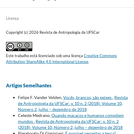
Licença
Copyright (c) 2026 Revista de Antropologia da UFSCar
Este trabalho está licenciado sob uma licença
Creative Commons
Attribution-ShareAlike 4.0 International License
.
Artigos Semelhantes
Felipe F. Vander Velden,
Vocês, brancos, são peixes
,
Revista
de Antropologia da UFSCar: v. 10 n. 2 (2018): Volume 10,
Número 2, julho – dezembro de 2018
Celeste Medrano,
Quando macacos e humanos compõem
mundos
,
Revista de Antropologia da UFSCar: v. 10 n. 2
(2018): Volume 10, Número 2, julho – dezembro de 2018
Piergiorgio Di Giminiani,
É possível respeitar a terra?
,