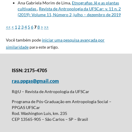
Ana Gabriela Morim de Lima,
Etnografias Jê e as plantas
cultivadas
,
Revista de Antropologia da UFSCar: v. 11 n. 2
(2019): Volume 11, Número 2, julho – dezembro de 2019
<<
<
1
2
3
4
5
6
7
8
>
>>
Você também pode
iniciar uma pesquisa avançada por
similaridade
para este artigo.
ISSN: 2175-4705
rau.ppgas@gmail.com
R@U – Revista de Antropologia da UFSCar
Programa de Pós-Graduação em Antropologia Social –
PPGAS UFSCar
Rod. Washington Luís, km. 235
CEP 13565-905 – São Carlos – SP – Brasil