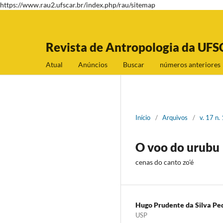
https://www.rau2.ufscar.br/index.php/rau/sitemap
Revista de Antropologia da UFS
Atual
Anúncios
Buscar
números anteriores
Início
/
Arquivos
/
v. 17 n.
O voo do urubu
cenas do canto zo’é
Hugo Prudente da Silva Pe
USP