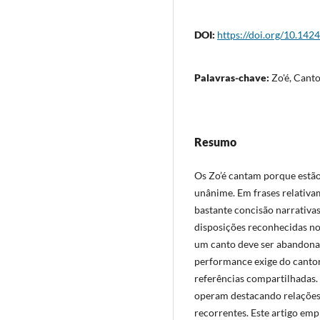
DOI:
https://doi.org/10.142
Palavras-chave:
Zo'é, Canto
Resumo
Os Zo’é cantam porque estã
unânime. Em frases relativa
bastante concisão narrativas
disposições reconhecidas no
um canto deve ser abandonad
performance exige do cantor
referências compartilhadas.
operam destacando relações 
recorrentes. Este artigo em