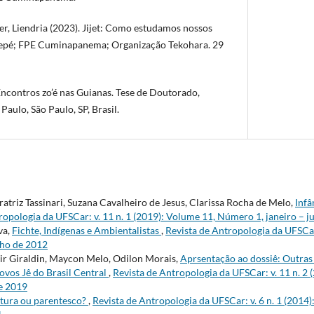
er, Liendria (2023). Jijet: Como estudamos nossos
 Iepé; FPE Cuminapanema; Organização Tekohara. 29
 Encontros zo’é nas Guianas. Tese de Doutorado,
aulo, São Paulo, SP, Brasil.
atriz Tassinari, Suzana Cavalheiro de Jesus, Clarissa Rocha de Melo,
Infâ
ropologia da UFSCar: v. 11 n. 1 (2019): Volume 11, Número 1, janeiro – 
va,
Fichte, Indígenas e Ambientalistas
,
Revista de Antropologia da UFSCar:
nho de 2012
r Giraldin, Maycon Melo, Odilon Morais,
Aprsentação ao dossiê: Outra
povos Jê do Brasil Central
,
Revista de Antropologia da UFSCar: v. 11 n. 
de 2019
tura ou parentesco?
,
Revista de Antropologia da UFSCar: v. 6 n. 1 (2014