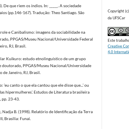
). De que riem os índios. In: _____. A sociedade
Copyright (c
aios (pp.146-167). Tradução: Theo Santiago. São
da UFSCar
trole e Canibalismo: imagens da sociabilidade na
trado, PPGAS/Museu Nacional/Universidade Federal
Este trabalh
iro, RJ, Brasil.
Creative Co
4.0 Internati
alar Kuikuro: estudo etnolinguístico de um grupo
 de doutorado, PPGAS/Museu Nacional/Universidade
o de Janeiro, RJ, Brasil.
: ‘eu canto o que ela cantou que ele disse que...’ ou
s hipermulheres’. Estudos de Literatura brasileira
 pp. 23-43.
, Nadja B. (1998). Relatório de Identificação da Terra
I, Brasília: Funai.