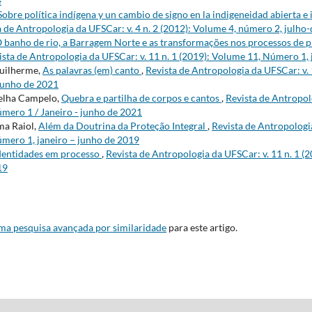
4
Sobre política indígena y un cambio de signo en la indigeneidad abierta e i
a de Antropologia da UFSCar: v. 4 n. 2 (2012): Volume 4, número 2, julh
 banho de rio, a Barragem Norte e as transformações nos processos de 
ista de Antropologia da UFSCar: v. 11 n. 1 (2019): Volume 11, Número 1,
uilherme,
As palavras (em) canto
,
Revista de Antropologia da UFSCar: v. 
junho de 2021
elha Campelo,
Quebra e partilha de corpos e cantos
,
Revista de Antropolo
mero 1 / Janeiro - junho de 2021
a Raiol,
Além da Doutrina da Proteção Integral
,
Revista de Antropologia
mero 1, janeiro – junho de 2019
dentidades em processo
,
Revista de Antropologia da UFSCar: v. 11 n. 1 
19
uma pesquisa avançada por similaridade
para este artigo.