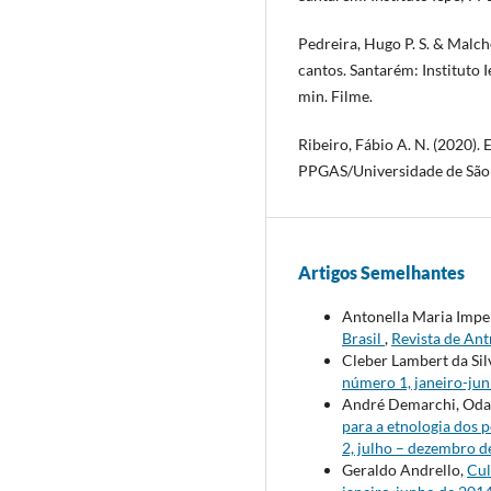
Pedreira, Hugo P. S. & Malch
cantos. Santarém: Instituto
min. Filme.
Ribeiro, Fábio A. N. (2020).
PPGAS/Universidade de São P
Artigos Semelhantes
Antonella Maria Imper
Brasil
,
Revista de Ant
Cleber Lambert da Sil
número 1, janeiro-ju
André Demarchi, Odai
para a etnologia dos 
2, julho – dezembro 
Geraldo Andrello,
Cul