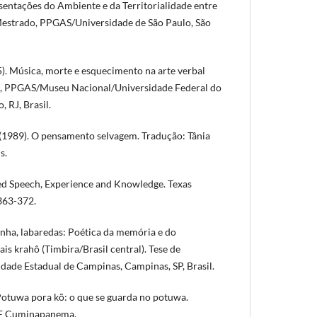
sentações do Ambiente e da Territorialidade entre
Mestrado, PPGAS/Universidade de São Paulo, São
). Música, morte e esquecimento na arte verbal
o, PPGAS/Museu Nacional/Universidade Federal do
, RJ, Brasil.
] (1989). O pensamento selvagem. Tradução: Tânia
s.
ted Speech, Experience and Knowledge. Texas
 363-372.
lenha, labaredas: Poética da memória e do
is krahô (Timbira/Brasil central). Tese de
ade Estadual de Campinas, Campinas, SP, Brasil.
 Potuwa pora kõ: o que se guarda no potuwa.
FPE Cuminapanema.