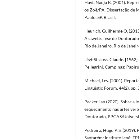
Havt, Nadja B. (2001). Repre
os Zo’é/PA. Dissertação de 
Paulo, SP, Brasil.
Heurich, Guilherme O. (2015
Araweté. Tese de Doutorad
Rio de Janeiro, Rio de Janeiro
Lévi-Strauss, Claude. [1962
Pellegrini. Campinas: Papiru
Michael, Lev. (2001). Repor
Linguistic Forum, 44(2), pp.
Packer, Ian (2020). Sobre a 
esquecimento nas artes verba
Doutorado, PPGAS/Universid
Pedreira, Hugo P. S. (2019).
Santarém: Instituto Iepé; 