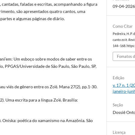
, cantadas, faladas e escritas, acompanhando a figura
09-04-202
erimento, são apresentados quatro cantos, uma
partes e algumas páginas de diário.
Como Citar
Pedreira, H. P. 
canto zo’é.
Revi
144–168. https:
Fomatos d
Pani’em: Um esboço sobre modos de saber entre os
do, PPGAS/Universidade de São Paulo, São Paulo, SP,
Edição
v. 17 n. 1 (
seu viés de gênero entre os Zo’é. Mana 27(2), pp.1-30.
janeiro-jun
2). Uma escrita para a língua Zo’é. Brasília:
Seção
Dossiê Onto
). Oniska: poética do xamanismo na Amazônia. São
Licença