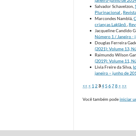
janeiro-junho de 201
Salvador Schavelzon,
Plurinacional
,
Revist
Marcondes Namblá,
O
crianças Laklãnõ
,
Rev
Jacqueline Candido G
Número 1 / Janeiro - 
Douglas Ferreira Gad
(2021): Volume 13, Nú
Raimundo Wilson Gam
(2019): Volume 11, Nú
Lívia Freire da Silva,
I
janeiro – junho de 20
<<
<
1
2
3
4
5
6
7
8
>
>>
Você também pode
iniciar 