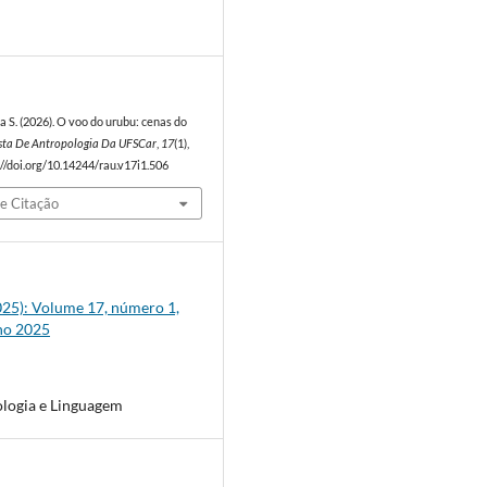
6
da S. (2026). O voo do urubu: cenas do
sta De Antropologia Da UFSCar
,
17
(1),
//doi.org/10.14244/rau.v17i1.506
e Citação
2025): Volume 17, número 1,
ho 2025
logia e Linguagem