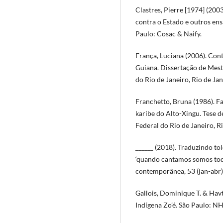
Clastres, Pierre [1974] (2003
contra o Estado e outros ens
Paulo: Cosac & Naify.
França, Luciana (2006). Con
Guiana. Dissertação de Mes
do Rio de Janeiro, Rio de Jane
Franchetto, Bruna (1986). F
karibe do Alto-Xingu. Tese
Federal do Rio de Janeiro, Ri
______ (2018). Traduzindo tolo
‘quando cantamos somos toda
contemporânea, 53 (jan-abr),
Gallois, Dominique T. & Havt
Indígena Zo’é. São Paulo: NHI