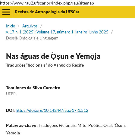
https://www.rau2.ufscar.br/index.php/rau/sitemap
Revista de Antropologia da UFSCar
Início
/
Arquivos
/
v. 17 n. 1 (2025): Volume 17, número 1, janeiro-junho 2025
/
Dossiê Ontologia e Linguagem
Nas águas de Ọ̀ṣun e Yemọja
Traduções “ficcionais” do Xangô do Recife
Tom Jones da Silva Carneiro
UFPR
DOI:
https://doi.org/10.14244/rau.v17i1.512
Palavras-chave:
Traduções Ficionais, Mito, Poética Oral, `Òsun,
Yemoja