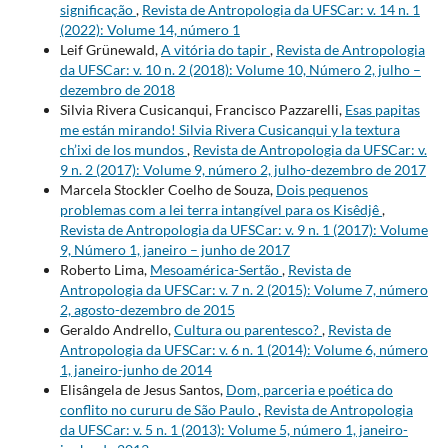
significação
,
Revista de Antropologia da UFSCar: v. 14 n. 1
(2022): Volume 14, número 1
Leif Grünewald,
A vitória do tapir
,
Revista de Antropologia
da UFSCar: v. 10 n. 2 (2018): Volume 10, Número 2, julho –
dezembro de 2018
Silvia Rivera Cusicanqui, Francisco Pazzarelli,
Esas papitas
me están mirando! Silvia Rivera Cusicanqui y la textura
ch’ixi de los mundos
,
Revista de Antropologia da UFSCar: v.
9 n. 2 (2017): Volume 9, número 2, julho-dezembro de 2017
Marcela Stockler Coelho de Souza,
Dois pequenos
problemas com a lei terra intangível para os Kisêdjê
,
Revista de Antropologia da UFSCar: v. 9 n. 1 (2017): Volume
9, Número 1, janeiro – junho de 2017
Roberto Lima,
Mesoamérica-Sertão
,
Revista de
Antropologia da UFSCar: v. 7 n. 2 (2015): Volume 7, número
2, agosto-dezembro de 2015
Geraldo Andrello,
Cultura ou parentesco?
,
Revista de
Antropologia da UFSCar: v. 6 n. 1 (2014): Volume 6, número
1, janeiro-junho de 2014
Elisângela de Jesus Santos,
Dom, parceria e poética do
conflito no cururu de São Paulo
,
Revista de Antropologia
da UFSCar: v. 5 n. 1 (2013): Volume 5, número 1, janeiro-