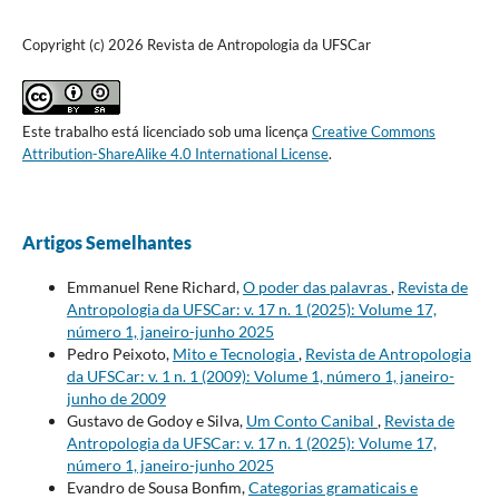
Copyright (c) 2026 Revista de Antropologia da UFSCar
Este trabalho está licenciado sob uma licença
Creative Commons
Attribution-ShareAlike 4.0 International License
.
Artigos Semelhantes
Emmanuel Rene Richard,
O poder das palavras
,
Revista de
Antropologia da UFSCar: v. 17 n. 1 (2025): Volume 17,
número 1, janeiro-junho 2025
Pedro Peixoto,
Mito e Tecnologia
,
Revista de Antropologia
da UFSCar: v. 1 n. 1 (2009): Volume 1, número 1, janeiro-
junho de 2009
Gustavo de Godoy e Silva,
Um Conto Canibal
,
Revista de
Antropologia da UFSCar: v. 17 n. 1 (2025): Volume 17,
número 1, janeiro-junho 2025
Evandro de Sousa Bonfim,
Categorias gramaticais e