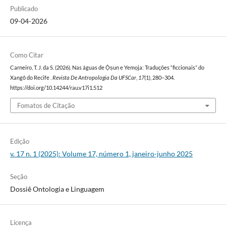
Publicado
09-04-2026
Como Citar
Carneiro, T. J. da S. (2026). Nas águas de Ọ̀ṣun e Yemọja: Traduções “ficcionais” do
Xangô do Recife .
Revista De Antropologia Da UFSCar
,
17
(1), 280–304.
https://doi.org/10.14244/rau.v17i1.512
Fomatos de Citação
Edição
v. 17 n. 1 (2025): Volume 17, número 1, janeiro-junho 2025
Seção
Dossiê Ontologia e Linguagem
Licença