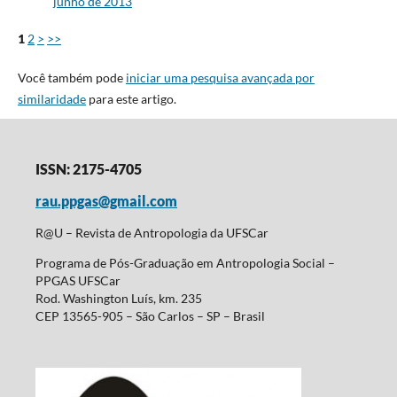
junho de 2013
1
2
>
>>
Você também pode
iniciar uma pesquisa avançada por
similaridade
para este artigo.
ISSN: 2175-4705
rau.ppgas@gmail.com
R@U – Revista de Antropologia da UFSCar
Programa de Pós-Graduação em Antropologia Social –
PPGAS UFSCar
Rod. Washington Luís, km. 235
CEP 13565-905 – São Carlos – SP – Brasil