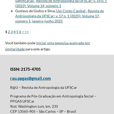
significação
,
Revista de Antropologia da UFSCar: v. 14 n. 1
(2022): Volume 14, número 1
Gustavo de Godoy e Silva,
Um Conto Canibal
,
Revista de
Antropologia da UFSCar: v. 17 n. 1 (2025): Volume 17,
número 1, janeiro-junho 2025
1
2
3
4
5
6
>
>>
Você também pode
iniciar uma pesquisa avançada por
similaridade
para este artigo.
ISSN: 2175-4705
rau.ppgas@gmail.com
R@U – Revista de Antropologia da UFSCar
Programa de Pós-Graduação em Antropologia Social –
PPGAS UFSCar
Rod. Washington Luís, km. 235
CEP 13565-905 – São Carlos – SP – Brasil