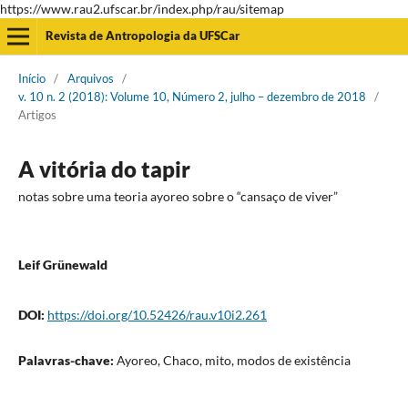
https://www.rau2.ufscar.br/index.php/rau/sitemap
Revista de Antropologia da UFSCar
Início
/
Arquivos
/
v. 10 n. 2 (2018): Volume 10, Número 2, julho – dezembro de 2018
/
Artigos
A vitória do tapir
notas sobre uma teoria ayoreo sobre o “cansaço de viver”
Leif Grünewald
DOI:
https://doi.org/10.52426/rau.v10i2.261
Palavras-chave:
Ayoreo, Chaco, mito, modos de existência