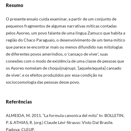
Resumo
O presente ensaio cuida examinar, a partir de um conjunto de
pequenos fragmentos de algumas narrativas míticas contadas
pelos Ayoreo, um povo falante de uma língua Zamuco que habita a
região do Chaco Paraguaio, o desenvolvimento de um tema mítico
que parece se encontrar mais ou menos difundido nas mitologias
de diferentes povos ameríndios, o ‘cansaço de viver’, suas
conexões com o modo de existência de uma classe de pessoas que
os Ayoreo nomeiam de choquijnajnupi, ‘[aquele/aquela] cansado
de viver’, e os efeitos produzidos por essa condição na
sociocosmologia das pessoas desse povo.
Referências
ALMEIDA, M. 2011. “La formula canonica del mito” In: BOLLETIN,
P. & ATHIAS, R. (org.) Claude Lévi-Strauss: Visto Dal Brasile.
Padova: CLEUP.