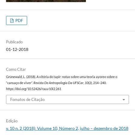
PDF
Publicado
01-12-2018
Como Citar
Grünewald, L. (2018). A vitória do tapir: notas sobre uma teoria ayoreo sobre o
“cansaço de viver”.
Revista De Antropologia Da UFSCar
,
10
(2), 214–240.
https://doi.org/10.52426/rau.v10i2.261
Fomatos de Citação
Edição
v. 10 n. 2 (2018): Volume 10, Número 2, julho – dezembro de 2018