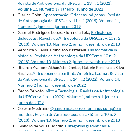
Revista de Antropologia da UFSCar: v. 13 n. 1 (2021):
Volume 13, Número 1 / Janeiro - junho de 2021
Clarice Cohn,
Apresentação: Crianças indígenas
,
Revista
de Antropologia da UFSCar: v. 11 n. 1 (2019): Volume 11,
Número 1, janeiro – junho de 2019
Gabriel Rodrigues Lopes, Florencia Tola,
Reflexiones
dislocadas
,
Revista de Antropologia da UFSCar: v. 10 n. 2
(2018): Volume 10, Número 2, julho – dezembro de 2018
Verónica S. Lema, Francisco Pazzarelli,
Las formas de la
historia
,
Revista de Antropologia da UFSCar: v. 10 n. 2
(2018): Volume 10, Número 2, julho – dezembro de 2018
Ricardo Avalone Athanásio Dantas, Rutiele Pereira da Silva
Saraiva,
Antropoceno a partir da Améfrica Ladina
,
Revista
de Antropologia da UFSCar: v. 14 n. 2 (2022): Volume 14,
Número 2 | julho – dezembro de 2022
Pedro Peixoto,
Mito e Tecnologia
,
Revista de Antropologia
da UFSCar: v. 1 n. 1 (2009): Volume 1, número 1, janeiro-
junho de 2009
Celeste Medrano,
Quando macacos e humanos compõem
mundos
,
Revista de Antropologia da UFSCar: v. 10 n. 2
(2018): Volume 10, Número 2, julho – dezembro de 2018
Evandro de Sousa Bonfim,
Categorias gramaticais e