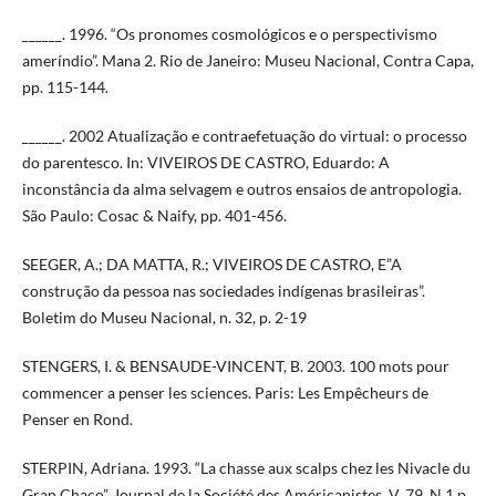
______. 1996. “Os pronomes cosmológicos e o perspectivismo
ameríndio”. Mana 2. Rio de Janeiro: Museu Nacional, Contra Capa,
pp. 115-144.
______. 2002 Atualização e contraefetuação do virtual: o processo
do parentesco. In: VIVEIROS DE CASTRO, Eduardo: A
inconstância da alma selvagem e outros ensaios de antropologia.
São Paulo: Cosac & Naify, pp. 401-456.
SEEGER, A.; DA MATTA, R.; VIVEIROS DE CASTRO, E”A
construção da pessoa nas sociedades indígenas brasileiras”.
Boletim do Museu Nacional, n. 32, p. 2-19
STENGERS, I. & BENSAUDE-VINCENT, B. 2003. 100 mots pour
commencer a penser les sciences. Paris: Les Empêcheurs de
Penser en Rond.
STERPIN, Adriana. 1993. “La chasse aux scalps chez les Nivacle du
Gran Chaco”. Journal de la Société des Américanistes, V. 79, N.1 p.