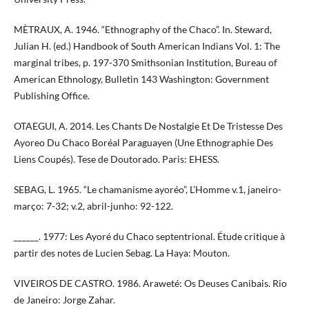
MÈTRAUX, A. 1946. “Ethnography of the Chaco”. In. Steward,
Julian H. (ed.) Handbook of South American Indians Vol. 1: The
marginal tribes, p. 197-370 Smithsonian Institution, Bureau of
American Ethnology, Bulletin 143 Washington: Government
Publishing Office.
OTAEGUI, A. 2014. Les Chants De Nostalgie Et De Tristesse Des
Ayoreo Du Chaco Boréal Paraguayen (Une Ethnographie Des
Liens Coupés). Tese de Doutorado. Paris: EHESS.
SEBAG, L. 1965. “Le chamanisme ayoréo”, L’Homme v.1, janeiro-
março: 7-32; v.2, abril-junho: 92-122.
______. 1977: Les Ayoré du Chaco septentrional. Étude critique à
partir des notes de Lucien Sebag. La Haya: Mouton.
VIVEIROS DE CASTRO. 1986. Araweté: Os Deuses Canibais. Rio
de Janeiro: Jorge Zahar.