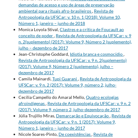
demandas de acesso e uso de áreas de preservação
ambiental para rituais afro-brasileiros
,
Revista de
Antropologia da UFSCar: v. 10 n. 1 (2018): Volume 10,
Número 1, janeiro – junho de 2018
Monica Loyola Stival,
Clastres e a crítica de Foucault ao
conceito de poder
,
Revista de Antropologia da UFSCar: v. 9
n. 2(suplemento) (2017): Volume 9, Número 2 (suplemento),
julho – dezembro de 2017
Jean-Christophe Goddard,
Idiotia branca e cosmocídio
,
Revista de Antropologia da UFSCar: v. 9 n. 2(suplemento)
(2017): Volume 9, Número 2 (suplemento), julho –
dezembro de 2017
Camila Mainardi,
Tupi Guarani
,
Revista de Antropologia da
UFSCar: v. 9 n. 2 (2017): Volume 9, número 2, julho-
dezembro de 2017
Cecília Campello do Amaral Mello,
Quatro ecologias
afroindígenas
,
Revista de Antropologia da UFSCar: v. 9 n. 2
(2017): Volume 9, número 2, julho-dezembro de 2017
Júlia Trujillo Miras,
Demarcação e Equivocação
,
Revista de
Antropologia da UFSCar: v. 9 n. 1 (2017): Volume 9,
Número 1, janeiro – junho de 2017
Nicole Soares-Pinto,
De coexistências
,
Revista de