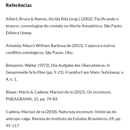
Referências
Albert, Bruce & Ramos, Alcida Rita (orgs.) (2002). Pacificando o
branco: cosmologias do contato no Norte-Amazônico. São Paulo:
Editora Unesp.
Almeida, Mauro William Barbosa de (2021). Caipora e outros
conflitos ontológicos. São Paulo: Ubu.
Benjamin, Walter (1972). Die Aufgabe des Übersetzerse. In
Gesammelte Schriften (pp. 9-21). Frankfurt am Main: Suhrkamp, v.
4, n. 1.
Blaser, Mario & Cadena, Marisol de la (2021). Os incomuns.
PISEAGRAMA, 15, pp. 74-83.
Cadena, Marisol de la (2018). Natureza incomum: histórias do
antropo-cego. Revista do Instituto de Estudos Brasileiros, 69, pp.
95-117.