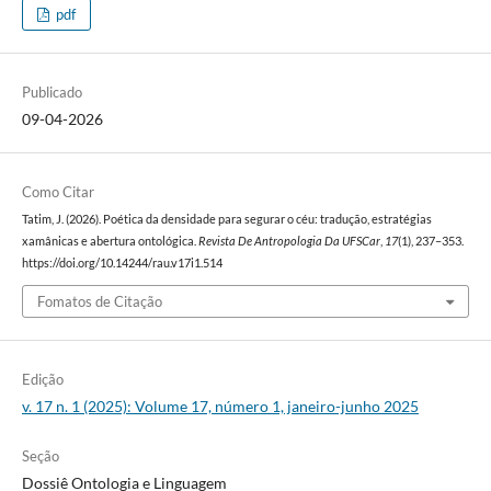
pdf
Publicado
09-04-2026
Como Citar
Tatim, J. (2026). Poética da densidade para segurar o céu: tradução, estratégias
xamânicas e abertura ontológica.
Revista De Antropologia Da UFSCar
,
17
(1), 237–353.
https://doi.org/10.14244/rau.v17i1.514
Fomatos de Citação
Edição
v. 17 n. 1 (2025): Volume 17, número 1, janeiro-junho 2025
Seção
Dossiê Ontologia e Linguagem