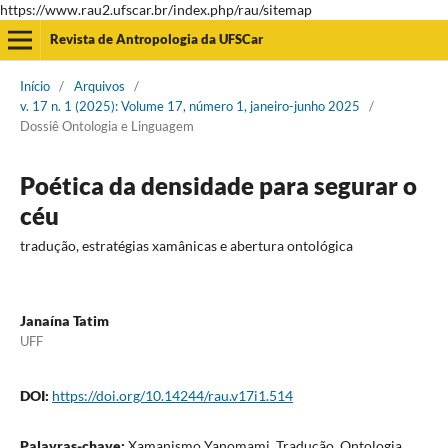
https://www.rau2.ufscar.br/index.php/rau/sitemap
Revista de Antropologia da UFSCar
Início
/
Arquivos
/
v. 17 n. 1 (2025): Volume 17, número 1, janeiro-junho 2025
/
Dossiê Ontologia e Linguagem
Poética da densidade para segurar o
céu
tradução, estratégias xamânicas e abertura ontológica
Janaína Tatim
UFF
DOI:
https://doi.org/10.14244/rau.v17i1.514
Palavras-chave:
Xamanismo Yanomami, Tradução, Ontologia,