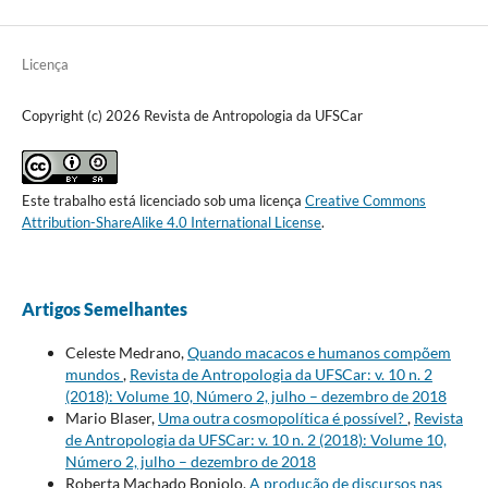
Licença
Copyright (c) 2026 Revista de Antropologia da UFSCar
Este trabalho está licenciado sob uma licença
Creative Commons
Attribution-ShareAlike 4.0 International License
.
Artigos Semelhantes
Celeste Medrano,
Quando macacos e humanos compõem
mundos
,
Revista de Antropologia da UFSCar: v. 10 n. 2
(2018): Volume 10, Número 2, julho – dezembro de 2018
Mario Blaser,
Uma outra cosmopolítica é possível?
,
Revista
de Antropologia da UFSCar: v. 10 n. 2 (2018): Volume 10,
Número 2, julho – dezembro de 2018
Roberta Machado Boniolo,
A produção de discursos nas