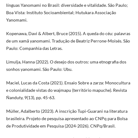
línguas Yanomami no Brasil: diversidade e vitalidade. São Paulo;
Boa Vista: Instituto Socioambiental; Hutukara Associação
Yanomami.
Kopenawa, Davi & Albert, Bruce (2015). A queda do céu: palavras
de um xamã yanomami. Tradução de Beatriz Perrone-Moisés. São
Paulo: Companhia das Letras.
Limulja, Hanna (2022). O desejo dos outros: uma etnografia dos
sonhos yanomami. São Paulo: Ubu.
Maciel, Lucas da Costa (2021). Ensaio Sobre a zarza: Monocultura
e colonialidade vistas do wajmapu (território mapuche). Revista
Ñanduty, 9(13), pp. 45-63.
Müller, Adalberto (2023). A inscrição Tupi-Guarani na literatura
brasileira. Projeto de pesquisa apresentado ao CNPq para Bolsa
de Produtividade em Pesquisa (2024-2026). CNPq/Brasil.