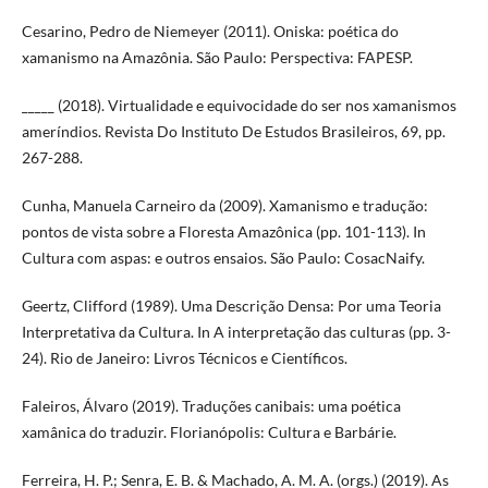
Cesarino, Pedro de Niemeyer (2011). Oniska: poética do
xamanismo na Amazônia. São Paulo: Perspectiva: FAPESP.
_____ (2018). Virtualidade e equivocidade do ser nos xamanismos
ameríndios. Revista Do Instituto De Estudos Brasileiros, 69, pp.
267-288.
Cunha, Manuela Carneiro da (2009). Xamanismo e tradução:
pontos de vista sobre a Floresta Amazônica (pp. 101-113). In
Cultura com aspas: e outros ensaios. São Paulo: CosacNaify.
Geertz, Clifford (1989). Uma Descrição Densa: Por uma Teoria
Interpretativa da Cultura. In A interpretação das culturas (pp. 3-
24). Rio de Janeiro: Livros Técnicos e Científicos.
Faleiros, Álvaro (2019). Traduções canibais: uma poética
xamânica do traduzir. Florianópolis: Cultura e Barbárie.
Ferreira, H. P.; Senra, E. B. & Machado, A. M. A. (orgs.) (2019). As