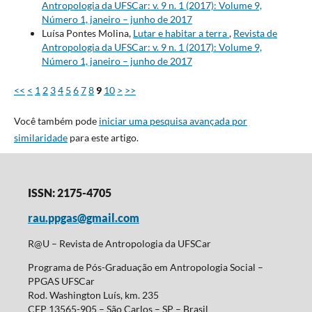
Antropologia da UFSCar: v. 9 n. 1 (2017): Volume 9,
Número 1, janeiro – junho de 2017
Luísa Pontes Molina,
Lutar e habitar a terra
,
Revista de
Antropologia da UFSCar: v. 9 n. 1 (2017): Volume 9,
Número 1, janeiro – junho de 2017
<<
<
1
2
3
4
5
6
7
8
9
10
>
>>
Você também pode
iniciar uma pesquisa avançada por
similaridade
para este artigo.
ISSN: 2175-4705
rau.ppgas@gmail.com
R@U – Revista de Antropologia da UFSCar
Programa de Pós-Graduação em Antropologia Social –
PPGAS UFSCar
Rod. Washington Luís, km. 235
CEP 13565-905 – São Carlos – SP – Brasil