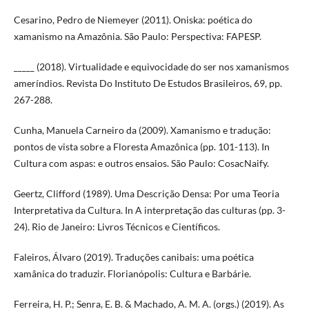
Cesarino, Pedro de Niemeyer (2011). Oniska: poética do
xamanismo na Amazônia. São Paulo: Perspectiva: FAPESP.
_____ (2018). Virtualidade e equivocidade do ser nos xamanismos
ameríndios. Revista Do Instituto De Estudos Brasileiros, 69, pp.
267-288.
Cunha, Manuela Carneiro da (2009). Xamanismo e tradução:
pontos de vista sobre a Floresta Amazônica (pp. 101-113). In
Cultura com aspas: e outros ensaios. São Paulo: CosacNaify.
Geertz, Clifford (1989). Uma Descrição Densa: Por uma Teoria
Interpretativa da Cultura. In A interpretação das culturas (pp. 3-
24). Rio de Janeiro: Livros Técnicos e Científicos.
Faleiros, Álvaro (2019). Traduções canibais: uma poética
xamânica do traduzir. Florianópolis: Cultura e Barbárie.
Ferreira, H. P.; Senra, E. B. & Machado, A. M. A. (orgs.) (2019). As