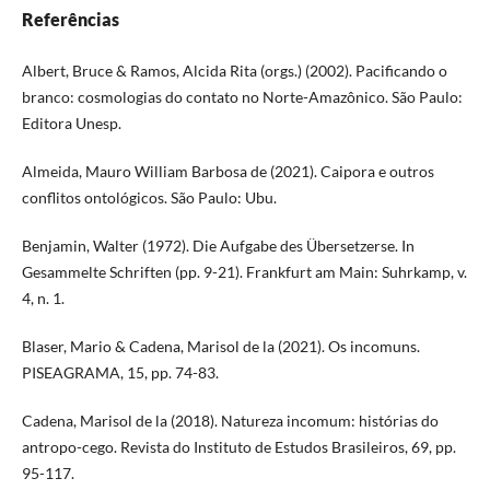
Referências
Albert, Bruce & Ramos, Alcida Rita (orgs.) (2002). Pacificando o
branco: cosmologias do contato no Norte-Amazônico. São Paulo:
Editora Unesp.
Almeida, Mauro William Barbosa de (2021). Caipora e outros
conflitos ontológicos. São Paulo: Ubu.
Benjamin, Walter (1972). Die Aufgabe des Übersetzerse. In
Gesammelte Schriften (pp. 9-21). Frankfurt am Main: Suhrkamp, v.
4, n. 1.
Blaser, Mario & Cadena, Marisol de la (2021). Os incomuns.
PISEAGRAMA, 15, pp. 74-83.
Cadena, Marisol de la (2018). Natureza incomum: histórias do
antropo-cego. Revista do Instituto de Estudos Brasileiros, 69, pp.
95-117.