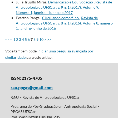
Júlia Trujillo Miras,
Demarcação e Equivocação
,
Revista de
Antropologia da UFSCar: v. 9 n. 1 (2017): Volume 9,
Número 1, janeiro – junho de 2017
Everton Rangel,
Circulando como filho
,
Revista de
Antropologia da UFSCar: v. 8 n. 1 (2016): Volume 8, número
1, janeiro-junho de 2016
<<
<
1
2
3
4
5
6
7
8
9
10
>
>>
Você também pode
iniciar uma pesquisa avançada por
similaridade
para este artigo.
ISSN: 2175-4705
rau.ppgas@gmail.com
R@U – Revista de Antropologia da UFSCar
Programa de Pós-Graduação em Antropologia Social –
PPGAS UFSCar
Rod. Washington Luís, km. 235