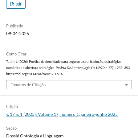
pdf
Publicado
09-04-2026
Como Citar
Tatim, J. (2026). Poética da densidade para segurar o céu: tradução, estratégias
xamânicas e abertura ontológica.
Revista De Antropologia Da UFSCar
,
17
(1), 237–353.
https://doi.org/10.14244/rau.v17i1.514
Fomatos de Citação
Edição
v. 17 n. 1 (2025): Volume 17, número 1, janeiro-junho 2025
Seção
Dossiê Ontologia e Linguagem