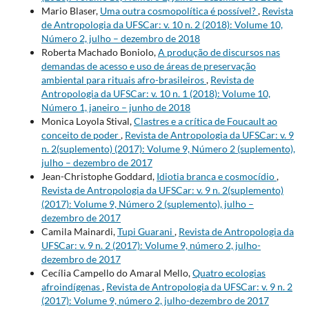
Mario Blaser,
Uma outra cosmopolítica é possível?
,
Revista
de Antropologia da UFSCar: v. 10 n. 2 (2018): Volume 10,
Número 2, julho – dezembro de 2018
Roberta Machado Boniolo,
A produção de discursos nas
demandas de acesso e uso de áreas de preservação
ambiental para rituais afro-brasileiros
,
Revista de
Antropologia da UFSCar: v. 10 n. 1 (2018): Volume 10,
Número 1, janeiro – junho de 2018
Monica Loyola Stival,
Clastres e a crítica de Foucault ao
conceito de poder
,
Revista de Antropologia da UFSCar: v. 9
n. 2(suplemento) (2017): Volume 9, Número 2 (suplemento),
julho – dezembro de 2017
Jean-Christophe Goddard,
Idiotia branca e cosmocídio
,
Revista de Antropologia da UFSCar: v. 9 n. 2(suplemento)
(2017): Volume 9, Número 2 (suplemento), julho –
dezembro de 2017
Camila Mainardi,
Tupi Guarani
,
Revista de Antropologia da
UFSCar: v. 9 n. 2 (2017): Volume 9, número 2, julho-
dezembro de 2017
Cecília Campello do Amaral Mello,
Quatro ecologias
afroindígenas
,
Revista de Antropologia da UFSCar: v. 9 n. 2
(2017): Volume 9, número 2, julho-dezembro de 2017