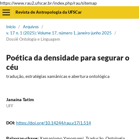
https://www.rau2.ufscar.br/index.php/rau/sitemap
Revista de Antropologia da UFSCar
Início
/
Arquivos
/
v. 17 n. 1 (2025): Volume 17, número 1, janeiro-junho 2025
/
Dossiê Ontologia e Linguagem
Poética da densidade para segurar o
céu
tradução, estratégias xamânicas e abertura ontológica
Janaína Tatim
UFF
DOI:
https://doi.org/10.14244/rau.v17i1.514
Palavras-chave:
Xamanismo Yanomami, Tradução, Ontologia,