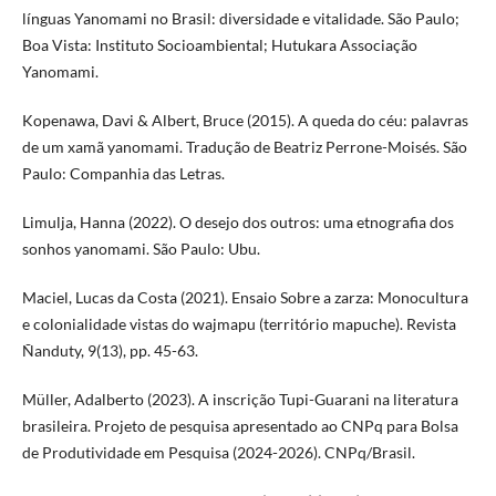
línguas Yanomami no Brasil: diversidade e vitalidade. São Paulo;
Boa Vista: Instituto Socioambiental; Hutukara Associação
Yanomami.
Kopenawa, Davi & Albert, Bruce (2015). A queda do céu: palavras
de um xamã yanomami. Tradução de Beatriz Perrone-Moisés. São
Paulo: Companhia das Letras.
Limulja, Hanna (2022). O desejo dos outros: uma etnografia dos
sonhos yanomami. São Paulo: Ubu.
Maciel, Lucas da Costa (2021). Ensaio Sobre a zarza: Monocultura
e colonialidade vistas do wajmapu (território mapuche). Revista
Ñanduty, 9(13), pp. 45-63.
Müller, Adalberto (2023). A inscrição Tupi-Guarani na literatura
brasileira. Projeto de pesquisa apresentado ao CNPq para Bolsa
de Produtividade em Pesquisa (2024-2026). CNPq/Brasil.