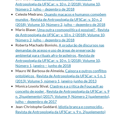
Antropologia da UFSCar: v. 10 n. 2 (2018): Volume 10,
Número 2, julho – dezembro de 2018
Celeste Medrano,
Quando macacos e humanos compõem
mundos
,
Revista de Antropologia da UFSCar: v. 10 n. 2
(2018): Volume 10, Número 2, julho – dezembro de 2018
Mario Blaser,
Uma outra cosmopolítica é possível?
,
Revista
de Antropologia da UFSCar: v. 10 n. 2 (2018): Volume 10,
Número 2, julho – dezembro de 2018
Roberta Machado Boniolo,
A produção de discursos nas
demandas de acesso e uso de áreas de preservação
ambiental para rituais afro-brasileiros
,
Revista de
Antropologia da UFSCar: v. 10 n. 1 (2018): Volume 10,
Número 1, janeiro – junho de 2018
Mauro W. Barbosa de Almeida,
Caipora e outros conflitos
ontológicos
,
Revista de Antropologia da UFSCar: v. 5 n. 1
(2013): Volume 5, número 1, janeiro-junho de 2013
Monica Loyola Stival,
Clastres e a crítica de Foucault ao
conceito de poder
,
Revista de Antropologia da UFSCar: v. 9
n. 2(suplemento) (2017): Volume 9, Número 2 (suplemento),
julho – dezembro de 2017
Jean-Christophe Goddard,
Idiotia branca e cosmocídio
,
Revista de Antropologia da UFSCar: v. 9 n. 2(suplemento)