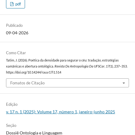
pdf
Publicado
09-04-2026
Como Citar
Tatim, J. (2026). Poética da densidade para segurar o céu: tradução, estratégias
xamânicas e abertura ontológica.
Revista De Antropologia Da UFSCar
,
17
(1), 237–353.
https://doi.org/10.14244/rau.v17i1.514
Fomatos de Citação
Edição
v. 17 n. 1 (2025): Volume 17, número 1, janeiro-junho 2025
Seção
Dossiê Ontologia e Linguagem