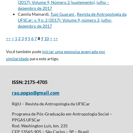
(2017): Volume 9, Número 2 (suplemento), julho –
dezembro de 2017
Camila Mainardi,
Tupi Guarani
,
Revista de Antropologia da
UFSCar: v. 9 n. 2 (2017): Volume 9, número 2, julho-
dezembro de 2017
<<
<
1
2
3
4
5
6
7
8
9
10
>
>>
Você também pode
iniciar uma pesquisa avançada por
similaridade
para este artigo.
ISSN: 2175-4705
rau.ppgas@gmail.com
R@U – Revista de Antropologia da UFSCar
Programa de Pós-Graduação em Antropologia Social –
PPGAS UFSCar
Rod. Washington Luís, km. 235
CEP 13565-905 – São Carlos – SP – Brasil