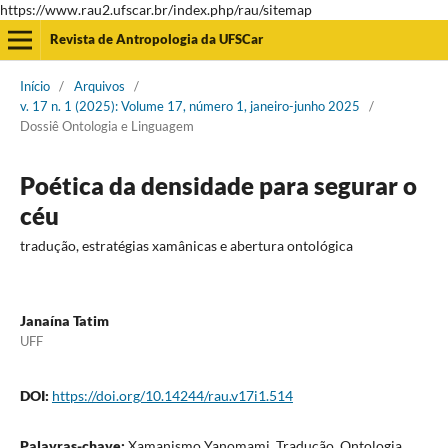
https://www.rau2.ufscar.br/index.php/rau/sitemap
Revista de Antropologia da UFSCar
Início
/
Arquivos
/
v. 17 n. 1 (2025): Volume 17, número 1, janeiro-junho 2025
/
Dossiê Ontologia e Linguagem
Poética da densidade para segurar o
céu
tradução, estratégias xamânicas e abertura ontológica
Janaína Tatim
UFF
DOI:
https://doi.org/10.14244/rau.v17i1.514
Palavras-chave:
Xamanismo Yanomami, Tradução, Ontologia,