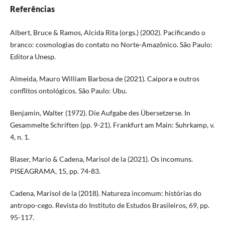
Referências
Albert, Bruce & Ramos, Alcida Rita (orgs.) (2002). Pacificando o
branco: cosmologias do contato no Norte-Amazônico. São Paulo:
Editora Unesp.
Almeida, Mauro William Barbosa de (2021). Caipora e outros
conflitos ontológicos. São Paulo: Ubu.
Benjamin, Walter (1972). Die Aufgabe des Übersetzerse. In
Gesammelte Schriften (pp. 9-21). Frankfurt am Main: Suhrkamp, v.
4, n. 1.
Blaser, Mario & Cadena, Marisol de la (2021). Os incomuns.
PISEAGRAMA, 15, pp. 74-83.
Cadena, Marisol de la (2018). Natureza incomum: histórias do
antropo-cego. Revista do Instituto de Estudos Brasileiros, 69, pp.
95-117.