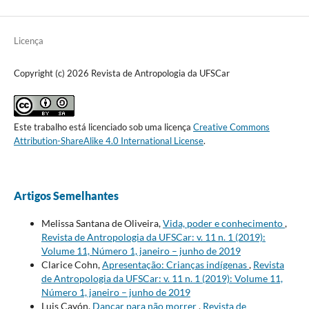
Licença
Copyright (c) 2026 Revista de Antropologia da UFSCar
Este trabalho está licenciado sob uma licença
Creative Commons
Attribution-ShareAlike 4.0 International License
.
Artigos Semelhantes
Melissa Santana de Oliveira,
Vida, poder e conhecimento
,
Revista de Antropologia da UFSCar: v. 11 n. 1 (2019):
Volume 11, Número 1, janeiro – junho de 2019
Clarice Cohn,
Apresentação: Crianças indígenas
,
Revista
de Antropologia da UFSCar: v. 11 n. 1 (2019): Volume 11,
Número 1, janeiro – junho de 2019
Luis Cayón,
Dançar para não morrer
,
Revista de