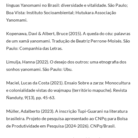
línguas Yanomami no Brasil: diversidade e vitalidade. São Paulo;
Boa Vista: Instituto Socioambiental; Hutukara Associação
Yanomami.
Kopenawa, Davi & Albert, Bruce (2015). A queda do céu: palavras
de um xamã yanomami. Tradução de Beatriz Perrone-Moisés. São
Paulo: Companhia das Letras.
Limulja, Hanna (2022). O desejo dos outros: uma etnografia dos
sonhos yanomami. São Paulo: Ubu.
Maciel, Lucas da Costa (2021). Ensaio Sobre a zarza: Monocultura
e colonialidade vistas do wajmapu (território mapuche). Revista
Ñanduty, 9(13), pp. 45-63.
Müller, Adalberto (2023). A inscrição Tupi-Guarani na literatura
brasileira. Projeto de pesquisa apresentado ao CNPq para Bolsa
de Produtividade em Pesquisa (2024-2026). CNPq/Brasil.