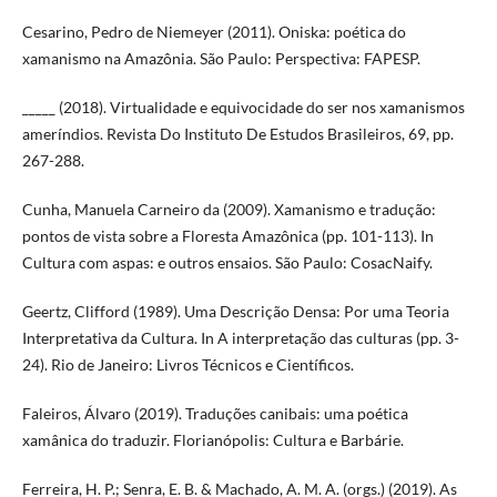
Cesarino, Pedro de Niemeyer (2011). Oniska: poética do
xamanismo na Amazônia. São Paulo: Perspectiva: FAPESP.
_____ (2018). Virtualidade e equivocidade do ser nos xamanismos
ameríndios. Revista Do Instituto De Estudos Brasileiros, 69, pp.
267-288.
Cunha, Manuela Carneiro da (2009). Xamanismo e tradução:
pontos de vista sobre a Floresta Amazônica (pp. 101-113). In
Cultura com aspas: e outros ensaios. São Paulo: CosacNaify.
Geertz, Clifford (1989). Uma Descrição Densa: Por uma Teoria
Interpretativa da Cultura. In A interpretação das culturas (pp. 3-
24). Rio de Janeiro: Livros Técnicos e Científicos.
Faleiros, Álvaro (2019). Traduções canibais: uma poética
xamânica do traduzir. Florianópolis: Cultura e Barbárie.
Ferreira, H. P.; Senra, E. B. & Machado, A. M. A. (orgs.) (2019). As