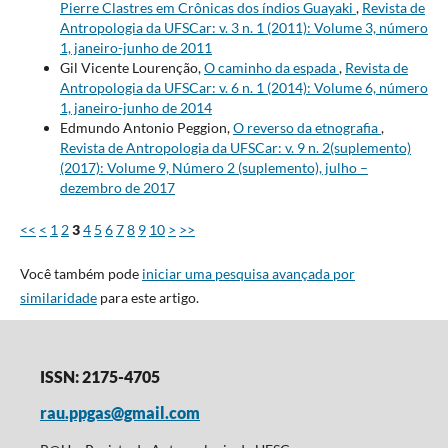
Pierre Clastres em Crônicas dos índios Guayaki
,
Revista de
Antropologia da UFSCar: v. 3 n. 1 (2011): Volume 3, número
1, janeiro-junho de 2011
Gil Vicente Lourenção,
O caminho da espada
,
Revista de
Antropologia da UFSCar: v. 6 n. 1 (2014): Volume 6, número
1, janeiro-junho de 2014
Edmundo Antonio Peggion,
O reverso da etnografia
,
Revista de Antropologia da UFSCar: v. 9 n. 2(suplemento)
(2017): Volume 9, Número 2 (suplemento), julho –
dezembro de 2017
<<
<
1
2
3
4
5
6
7
8
9
10
>
>>
Você também pode
iniciar uma pesquisa avançada por
similaridade
para este artigo.
ISSN: 2175-4705
rau.ppgas@gmail.com