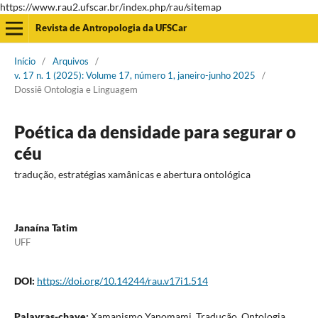
https://www.rau2.ufscar.br/index.php/rau/sitemap
Revista de Antropologia da UFSCar
Início
/
Arquivos
/
v. 17 n. 1 (2025): Volume 17, número 1, janeiro-junho 2025
/
Dossiê Ontologia e Linguagem
Poética da densidade para segurar o
céu
tradução, estratégias xamânicas e abertura ontológica
Janaína Tatim
UFF
DOI:
https://doi.org/10.14244/rau.v17i1.514
Palavras-chave:
Xamanismo Yanomami, Tradução, Ontologia,