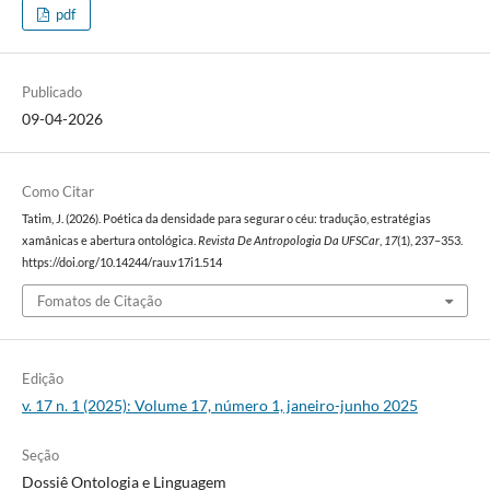
pdf
Publicado
09-04-2026
Como Citar
Tatim, J. (2026). Poética da densidade para segurar o céu: tradução, estratégias
xamânicas e abertura ontológica.
Revista De Antropologia Da UFSCar
,
17
(1), 237–353.
https://doi.org/10.14244/rau.v17i1.514
Fomatos de Citação
Edição
v. 17 n. 1 (2025): Volume 17, número 1, janeiro-junho 2025
Seção
Dossiê Ontologia e Linguagem