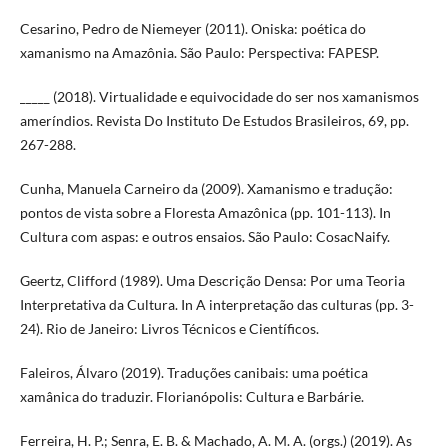
Cesarino, Pedro de Niemeyer (2011). Oniska: poética do
xamanismo na Amazônia. São Paulo: Perspectiva: FAPESP.
_____ (2018). Virtualidade e equivocidade do ser nos xamanismos
ameríndios. Revista Do Instituto De Estudos Brasileiros, 69, pp.
267-288.
Cunha, Manuela Carneiro da (2009). Xamanismo e tradução:
pontos de vista sobre a Floresta Amazônica (pp. 101-113). In
Cultura com aspas: e outros ensaios. São Paulo: CosacNaify.
Geertz, Clifford (1989). Uma Descrição Densa: Por uma Teoria
Interpretativa da Cultura. In A interpretação das culturas (pp. 3-
24). Rio de Janeiro: Livros Técnicos e Científicos.
Faleiros, Álvaro (2019). Traduções canibais: uma poética
xamânica do traduzir. Florianópolis: Cultura e Barbárie.
Ferreira, H. P.; Senra, E. B. & Machado, A. M. A. (orgs.) (2019). As