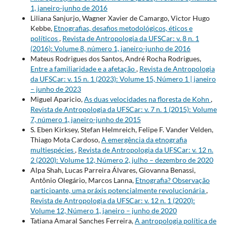
1, janeiro-junho de 2016
Liliana Sanjurjo, Wagner Xavier de Camargo, Victor Hugo
Kebbe,
Etnografias, desafios metodológicos, éticos e
políticos
,
Revista de Antropologia da UFSCar: v. 8 n. 1
(2016): Volume 8, número 1, janeiro-junho de 2016
Mateus Rodrigues dos Santos, André Rocha Rodrigues,
Entre a familiaridade e a afetação
,
Revista de Antropologia
da UFSCar: v. 15 n. 1 (2023): Volume 15, Número 1 | janeiro
– junho de 2023
Miguel Aparicio,
As duas velocidades na floresta de Kohn
,
Revista de Antropologia da UFSCar: v. 7 n. 1 (2015): Volume
7, número 1, janeiro-junho de 2015
S. Eben Kirksey, Stefan Helmreich, Felipe F. Vander Velden,
Thiago Mota Cardoso,
A emergência da etnografia
multiespécies
,
Revista de Antropologia da UFSCar: v. 12 n.
2 (2020): Volume 12, Número 2, julho – dezembro de 2020
Alpa Shah, Lucas Parreira Álvares, Giovanna Benassi,
Antônio Olegário, Marcos Lanna,
Etnografia? Observação
participante, uma práxis potencialmente revolucionária
,
Revista de Antropologia da UFSCar: v. 12 n. 1 (2020):
Volume 12, Número 1, janeiro – junho de 2020
Tatiana Amaral Sanches Ferreira,
A antropologia política de