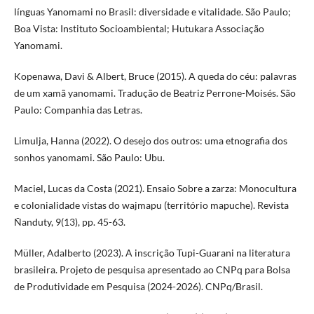
línguas Yanomami no Brasil: diversidade e vitalidade. São Paulo;
Boa Vista: Instituto Socioambiental; Hutukara Associação
Yanomami.
Kopenawa, Davi & Albert, Bruce (2015). A queda do céu: palavras
de um xamã yanomami. Tradução de Beatriz Perrone-Moisés. São
Paulo: Companhia das Letras.
Limulja, Hanna (2022). O desejo dos outros: uma etnografia dos
sonhos yanomami. São Paulo: Ubu.
Maciel, Lucas da Costa (2021). Ensaio Sobre a zarza: Monocultura
e colonialidade vistas do wajmapu (território mapuche). Revista
Ñanduty, 9(13), pp. 45-63.
Müller, Adalberto (2023). A inscrição Tupi-Guarani na literatura
brasileira. Projeto de pesquisa apresentado ao CNPq para Bolsa
de Produtividade em Pesquisa (2024-2026). CNPq/Brasil.