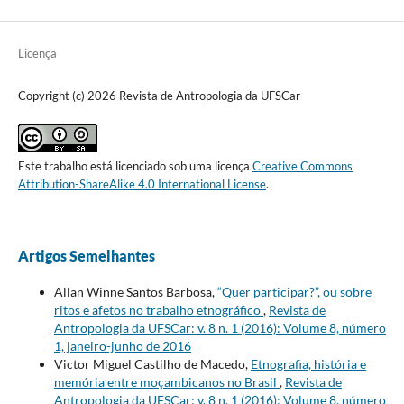
Licença
Copyright (c) 2026 Revista de Antropologia da UFSCar
Este trabalho está licenciado sob uma licença
Creative Commons
Attribution-ShareAlike 4.0 International License
.
Artigos Semelhantes
Allan Winne Santos Barbosa,
“Quer participar?”, ou sobre
ritos e afetos no trabalho etnográfico
,
Revista de
Antropologia da UFSCar: v. 8 n. 1 (2016): Volume 8, número
1, janeiro-junho de 2016
Victor Miguel Castilho de Macedo,
Etnografia, história e
memória entre moçambicanos no Brasil
,
Revista de
Antropologia da UFSCar: v. 8 n. 1 (2016): Volume 8, número