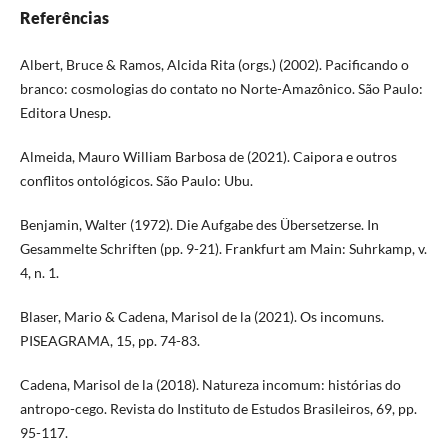
Referências
Albert, Bruce & Ramos, Alcida Rita (orgs.) (2002). Pacificando o
branco: cosmologias do contato no Norte-Amazônico. São Paulo:
Editora Unesp.
Almeida, Mauro William Barbosa de (2021). Caipora e outros
conflitos ontológicos. São Paulo: Ubu.
Benjamin, Walter (1972). Die Aufgabe des Übersetzerse. In
Gesammelte Schriften (pp. 9-21). Frankfurt am Main: Suhrkamp, v.
4, n. 1.
Blaser, Mario & Cadena, Marisol de la (2021). Os incomuns.
PISEAGRAMA, 15, pp. 74-83.
Cadena, Marisol de la (2018). Natureza incomum: histórias do
antropo-cego. Revista do Instituto de Estudos Brasileiros, 69, pp.
95-117.