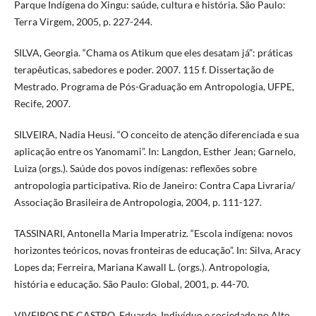
Parque Indígena do Xingu: saúde, cultura e história. São Paulo:
Terra Virgem, 2005, p. 227-244.
SILVA, Georgia. “Chama os Atikum que eles desatam já”: práticas
terapêuticas, sabedores e poder. 2007. 115 f. Dissertação de
Mestrado. Programa de Pós-Graduação em Antropologia, UFPE,
Recife, 2007.
SILVEIRA, Nadia Heusi. “O conceito de atenção diferenciada e sua
aplicação entre os Yanomami”. In: Langdon, Esther Jean; Garnelo,
Luiza (orgs.). Saúde dos povos indígenas: reflexões sobre
antropologia participativa. Rio de Janeiro: Contra Capa Livraria/
Associação Brasileira de Antropologia, 2004, p. 111-127.
TASSINARI, Antonella Maria Imperatriz. “Escola indígena: novos
horizontes teóricos, novas fronteiras de educação”. In: Silva, Aracy
Lopes da; Ferreira, Mariana Kawall L. (orgs.). Antropologia,
história e educação. São Paulo: Global, 2001, p. 44-70.
VIVEIROS DE CASTRO, Eduardo. Indivíduo e sociedade no Alto