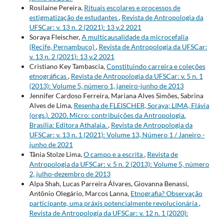
Rosilaine Pereira,
Rituais escolares e processos de
estigmatização de estudantes
,
Revista de Antropologia da
UFSCar: v. 13 n. 2 (2021): 13 v.2 2021
Soraya Fleischer,
A multicausalidade da microcefalia
(Recife, Pernambuco)
,
Revista de Antropologia da UFSCar:
v. 13 n. 2 (2021): 13 v.2 2021
Cristiano Key Tambascia,
Constituindo carreira e coleções
etnográficas
,
Revista de Antropologia da UFSCar: v. 5 n. 1
(2013): Volume 5, número 1, janeiro-junho de 2013
Jennifer Cardoso Ferreira, Mariana Alves Simões, Sabrina
Alves de Lima,
Resenha de FLEISCHER, Soraya; LIMA, Flávia
(orgs.). 2020. Micro: contribuições da Antropologia.
Brasília: Editora Athalaia.
,
Revista de Antropologia da
UFSCar: v. 13 n. 1 (2021): Volume 13, Número 1 / Janeiro -
junho de 2021
Tânia Stolze Lima,
O campo e a escrita
,
Revista de
Antropologia da UFSCar: v. 5 n. 2 (2013): Volume 5, número
2, julho-dezembro de 2013
Alpa Shah, Lucas Parreira Álvares, Giovanna Benassi,
Antônio Olegário, Marcos Lanna,
Etnografia? Observação
participante, uma práxis potencialmente revolucionária
,
Revista de Antropologia da UFSCar: v. 12 n. 1 (2020):