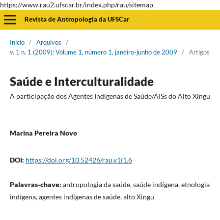
https://www.rau2.ufscar.br/index.php/rau/sitemap
Revista de Antropologia da UFSCar
Início
/
Arquivos
/
v. 1 n. 1 (2009): Volume 1, número 1, janeiro-junho de 2009
/
Artigos
Saúde e Interculturalidade
A participação dos Agentes Indígenas de Saúde/AISs do Alto Xingu
Marina Pereira Novo
DOI:
https://doi.org/10.52426/rau.v1i1.6
Palavras-chave:
antropologia da saúde, saúde indígena, etnologia
indígena, agentes indígenas de saúde, alto Xingu