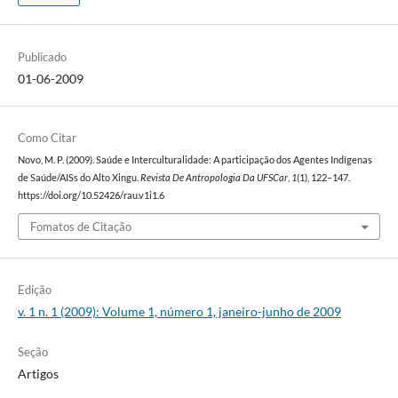
Publicado
01-06-2009
Como Citar
Novo, M. P. (2009). Saúde e Interculturalidade: A participação dos Agentes Indígenas
de Saúde/AISs do Alto Xingu.
Revista De Antropologia Da UFSCar
,
1
(1), 122–147.
https://doi.org/10.52426/rau.v1i1.6
Fomatos de Citação
Edição
v. 1 n. 1 (2009): Volume 1, número 1, janeiro-junho de 2009
Seção
Artigos