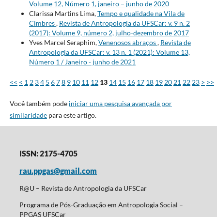
Volume 12, Número 1, janeiro – junho de 2020
Clarissa Martins Lima,
Tempo e qualidade na Vila de
Cimbres
,
Revista de Antropologia da UFSCar: v. 9 n. 2
(2017): Volume 9, número 2, julho-dezembro de 2017
Yves Marcel Seraphim,
Venenosos abraços
,
Revista de
Antropologia da UFSCar: v. 13 n. 1 (2021): Volume 13,
Número 1 / Janeiro - junho de 2021
<<
<
1
2
3
4
5
6
7
8
9
10
11
12
13
14
15
16
17
18
19
20
21
22
23
>
>>
Você também pode
iniciar uma pesquisa avançada por
similaridade
para este artigo.
ISSN: 2175-4705
rau.ppgas@gmail.com
R@U – Revista de Antropologia da UFSCar
Programa de Pós-Graduação em Antropologia Social –
PPGAS UFSCar