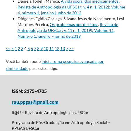
Daniela Tonelli Manica,
A vida social dos medicamentos
,
Revista de Antropologia da UFSCar: v. 4 n. 1 (2012): Volume
4, número 1, janeiro-junho de 2012
Diógenes Egidio Cariaga, Silvana Jesus do Nascimento, Levi
Marques Pereira,
Os problemas nos direitos
,
Revista de
Antropologia da UFSCar: v. 11 n. 1 (2019): Volume 11,
Número 1, janeiro – junho de 2019
<<
<
1
2
3
4
5
6
7
8
9
10
11
12
13
>
>>
Você também pode
iniciar uma pesquisa avançada por
similaridade
para este artigo.
ISSN: 2175-4705
rau.ppgas@gmail.com
R@U – Revista de Antropologia da UFSCar
Programa de Pós-Graduação em Antropologia Social –
PPGAS UFSCar