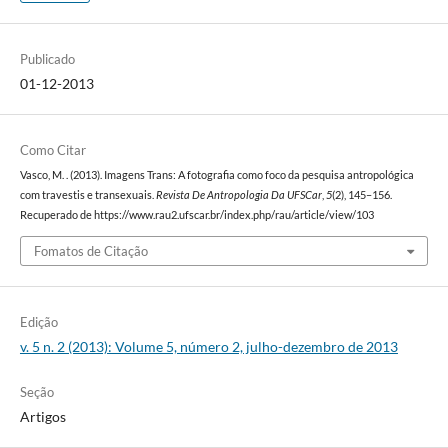
Publicado
01-12-2013
Como Citar
Vasco, M. . (2013). Imagens Trans: A fotografia como foco da pesquisa antropológica
com travestis e transexuais.
Revista De Antropologia Da UFSCar
,
5
(2), 145–156.
Recuperado de https://www.rau2.ufscar.br/index.php/rau/article/view/103
Fomatos de Citação
Edição
v. 5 n. 2 (2013): Volume 5, número 2, julho-dezembro de 2013
Seção
Artigos