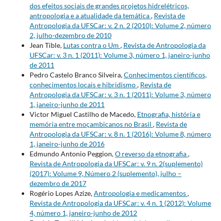
dos efeitos sociais de grandes projetos hidrelétricos,
antropologia e a atualidade da temática
,
Revista de
Antropologia da UFSCar: v. 2 n. 2 (2010): Volume 2, número
2, julho-dezembro de 2010
Jean Tible,
Lutas contra o Um
,
Revista de Antropologia da
UFSCar: v. 3 n. 1 (2011): Volume 3, número 1, janeiro-junho
de 2011
Pedro Castelo Branco Silveira,
Conhecimentos científicos,
conhecimentos locais e hibridismo
,
Revista de
Antropologia da UFSCar: v. 3 n. 1 (2011): Volume 3, número
1, janeiro-junho de 2011
Victor Miguel Castilho de Macedo,
Etnografia, história e
memória entre moçambicanos no Brasil
,
Revista de
Antropologia da UFSCar: v. 8 n. 1 (2016): Volume 8, número
1, janeiro-junho de 2016
Edmundo Antonio Peggion,
O reverso da etnografia
,
Revista de Antropologia da UFSCar: v. 9 n. 2(suplemento)
(2017): Volume 9, Número 2 (suplemento), julho –
dezembro de 2017
Rogério Lopes Azize,
Antropologia e medicamentos
,
Revista de Antropologia da UFSCar: v. 4 n. 1 (2012): Volume
4, número 1, janeiro-junho de 2012