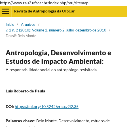
https://www.rau2.ufscar.br/index.php/rau/sitemap
Revista de Antropologia da UFSCar
Início
/
Arquivos
/
v. 2 n. 2 (2010): Volume 2, número 2, julho-dezembro de 2010
/
Dossiê Belo Monte
Antropologia, Desenvolvimento e
Estudos de Impacto Ambiental:
A responsabilidade social do antropólogo revisitada
Luis Roberto de Paula
DOI:
https://doi.org/10.52426/rau.v2i2.35
Palavras-chave:
Belo Monte, Desenvolvimento, estudos de