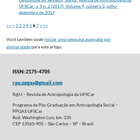
UFSCar: v. 9 n. 2 (2017): Volume 9, número 2, julho-
dezembro de 2017
<<
<
1
2
3
4
5
6
7
>
>>
Você também pode
iniciar uma pesquisa avançada por
similaridade
para este artigo.
ISSN: 2175-4705
rau.ppgas@gmail.com
R@U – Revista de Antropologia da UFSCar
Programa de Pós-Graduação em Antropologia Social –
PPGAS UFSCar
Rod. Washington Luís, km. 235
CEP 13565-905 – São Carlos – SP – Brasil