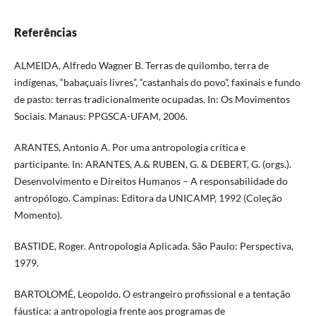
Referências
ALMEIDA, Alfredo Wagner B. Terras de quilombo, terra de
indígenas, “babaçuais livres”, “castanhais do povo”, faxinais e fundo
de pasto: terras tradicionalmente ocupadas. In: Os Movimentos
Sociais. Manaus: PPGSCA-UFAM, 2006.
ARANTES, Antonio A. Por uma antropologia crítica e
participante. In: ARANTES, A.& RUBEN, G. & DEBERT, G. (orgs.).
Desenvolvimento e Direitos Humanos – A responsabilidade do
antropólogo. Campinas: Editora da UNICAMP, 1992 (Coleção
Momento).
BASTIDE, Roger. Antropologia Aplicada. São Paulo: Perspectiva,
1979.
BARTOLOMÉ, Leopoldo. O estrangeiro profissional e a tentação
fáustica: a antropologia frente aos programas de