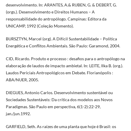
desenvolvimento. In: ARANTES, A.& RUBEN, G. & DEBERT, G.
(orgs.). Desenvolvimento e Direitos Humanos – A
responsabilidade do antropólogo. Campinas: Editora da
UNICAMP, 1992 (Coleção Momento).
BURSZTYN, Marcel (org). A Difícil Sustentabilidade – Política
Energética e Conflitos Ambientais. São Paulo: Garamond, 2004.
CID, Ricardo. Produto e processo : desafios para o antropólogo na
elaboração de laudos de impacto ambietal. In: LEITE, Ilka B. (org.).
Laudos Periciais Antropológicos em Debate. Florianópolis :
ABA/NUER, 2005.
DIEGUES, Antonio Carlos. Desenvolvimento sustentável ou
Sociedades Sustentáveis: Da crítica dos modelos aos Novos
Paradigmas. São Paulo em perspectiva, 6(1-2):22-29,
jan./jun.1992.
GARFIELD, Seth. As raízes de uma planta que hoje é Brasil: os