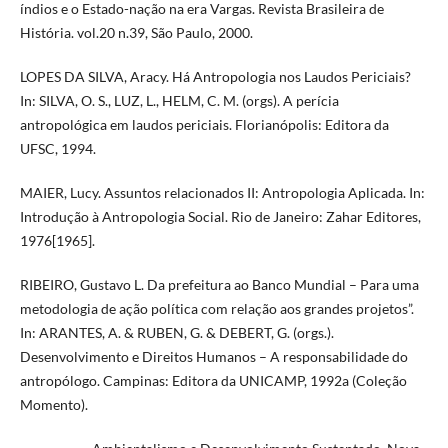
índios e o Estado-nação na era Vargas. Revista Brasileira de
História. vol.20 n.39, São Paulo, 2000.
LOPES DA SILVA, Aracy. Há Antropologia nos Laudos Periciais?
In: SILVA, O. S., LUZ, L., HELM, C. M. (orgs). A perícia
antropológica em laudos periciais. Florianópolis: Editora da
UFSC, 1994.
MAIER, Lucy. Assuntos relacionados II: Antropologia Aplicada. In:
Introdução à Antropologia Social. Rio de Janeiro: Zahar Editores,
1976[1965].
RIBEIRO, Gustavo L. Da prefeitura ao Banco Mundial – Para uma
metodologia de ação política com relação aos grandes projetos”.
In: ARANTES, A. & RUBEN, G. & DEBERT, G. (orgs.).
Desenvolvimento e Direitos Humanos – A responsabilidade do
antropólogo. Campinas: Editora da UNICAMP, 1992a (Coleção
Momento).