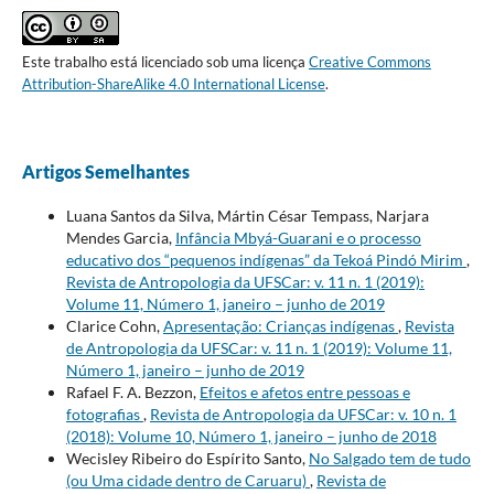
Este trabalho está licenciado sob uma licença
Creative Commons
Attribution-ShareAlike 4.0 International License
.
Artigos Semelhantes
Luana Santos da Silva, Mártin César Tempass, Narjara
Mendes Garcia,
Infância Mbyá-Guarani e o processo
educativo dos “pequenos indígenas” da Tekoá Pindó Mirim
,
Revista de Antropologia da UFSCar: v. 11 n. 1 (2019):
Volume 11, Número 1, janeiro – junho de 2019
Clarice Cohn,
Apresentação: Crianças indígenas
,
Revista
de Antropologia da UFSCar: v. 11 n. 1 (2019): Volume 11,
Número 1, janeiro – junho de 2019
Rafael F. A. Bezzon,
Efeitos e afetos entre pessoas e
fotografias
,
Revista de Antropologia da UFSCar: v. 10 n. 1
(2018): Volume 10, Número 1, janeiro – junho de 2018
Wecisley Ribeiro do Espírito Santo,
No Salgado tem de tudo
(ou Uma cidade dentro de Caruaru)
,
Revista de