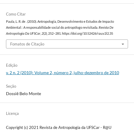
Como Citar
Paula, L. R. de . (2010). Antropologia, Desenvolvimento e Estudos de Impacto
Ambiental:: A responsabilidade social do antropólogo revisitada.
Revista De
Antropologia Da UFSCar
,
2
(2), 252–281. https://doi.org/10.52426/rau.v2i2.35
Fomatos de Citação
Edição
v. 2 n. 2 (2010): Volume 2, número 2, julho-dezembro de 2010
Seção
Dossiê Belo Monte
Licença
Copyright (c) 2021 Revista de Antropologia da UFSCar - R@U