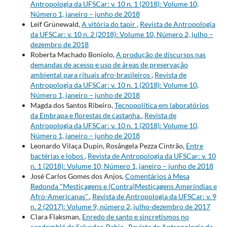
Antropologia da UFSCar: v. 10 n. 1 (2018): Volume 10,
Número 1, janeiro – junho de 2018
Leif Grünewald,
A vitória do tapir
,
Revista de Antropologia
da UFSCar: v. 10 n. 2 (2018): Volume 10, Número 2, julho –
dezembro de 2018
Roberta Machado Boniolo,
A produção de discursos nas
demandas de acesso e uso de áreas de preservação
ambiental para rituais afro-brasileiros
,
Revista de
Antropologia da UFSCar: v. 10 n. 1 (2018): Volume 10,
Número 1, janeiro – junho de 2018
Magda dos Santos Ribeiro,
Tecnopolítica em laboratórios
da Embrapa e florestas de castanha
,
Revista de
Antropologia da UFSCar: v. 10 n. 1 (2018): Volume 10,
Número 1, janeiro – junho de 2018
Leonardo Vilaça Dupin, Rosângela Pezza Cintrão,
Entre
bactérias e lobos
,
Revista de Antropologia da UFSCar: v. 10
n. 1 (2018): Volume 10, Número 1, janeiro – junho de 2018
José Carlos Gomes dos Anjos,
Comentários à Mesa
Redonda "Mestiçagens e (Contra)Mestiçagens Ameríndias e
Afro-Americanas”
,
Revista de Antropologia da UFSCar: v. 9
n. 2 (2017): Volume 9, número 2, julho-dezembro de 2017
Clara Flaksman,
Enredo de santo e sincretismos no
candomblé de Salvador, Bahia
,
Revista de Antropologia da