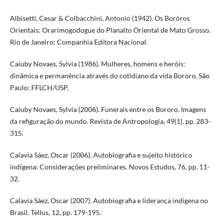
Albisetti, Cesar & Colbacchini, Antonio (1942). Os Boróros
Orientais: Orarimogodogue do Planalto Oriental de Mato Grosso.
Rio de Janeiro: Companhia Editora Nacional.
Caiuby Novaes, Sylvia (1986). Mulheres, homens e heróis:
dinâmica e permanência através do cotidiano da vida Bororo. São
Paulo: FFLCH/USP.
Caiuby Novaes, Sylvia (2006). Funerais entre os Bororo. Imagens
da refiguração do mundo. Revista de Antropologia, 49(1), pp. 283-
315.
Calavia Sáez, Oscar (2006). Autobiografia e sujeito histórico
indígena: Considerações preliminares. Novos Estudos, 76, pp. 11-
32.
Calavia Sáez, Oscar (2007). Autobiografia e liderança indígena no
Brasil. Tellus, 12, pp. 179-195.