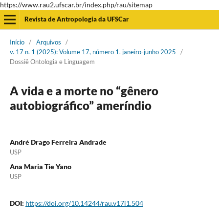
https://www.rau2.ufscar.br/index.php/rau/sitemap
Revista de Antropologia da UFSCar
Início
/
Arquivos
/
v. 17 n. 1 (2025): Volume 17, número 1, janeiro-junho 2025
/
Dossiê Ontologia e Linguagem
A vida e a morte no “gênero
autobiográfico” ameríndio
André Drago Ferreira Andrade
USP
Ana Maria Tie Yano
USP
DOI:
https://doi.org/10.14244/rau.v17i1.504