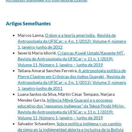
Attribution-ShareAlike 4.0 International License
.
Artigos Semelhantes
Marcos Lanna,
O dom e a teoria ameríndia
,
Revista de
Antropologia da UFSCar: v. 4 n. 1 (2012): Volume 4, número
1, janeiro-junho de 2012
Severiá Maria Idioriê,
Crianças A’uwẽ Uptabi/Xavante-MT
,
Revista de Antropologia da UFSCar: v. 11 n. 1 (2019):
Volume 11, Número 1, janeiro – junho de 2019
Tatiana Amaral Sanches Ferreira,
A antropologia política de
Pierre Clastres em Crônicas dos índios Guayaki
,
Revista de
Antropologia da UFSCar: v. 3 n. 1 (2011): Volume 3, número
1, janeiro-junho de 2011
Luana Santos da Silva, Mártin César Tempass, Narjara
Mendes Garcia,
Infância Mbyá-Guarani e o processo
educativo dos “pequenos indígenas” da Tekoá Pindó Mirim
,
Revista de Antropologia da UFSCar: v. 11 n. 1 (2019):
Volume 11, Número 1, janeiro – junho de 2019
Salvador Schavelzon,
Sobre política indígena y un cambio
de signo en la indigeneidad abierta e inclusiva de la Bolivia