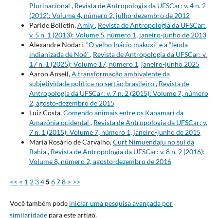
Plurinacional
,
Revista de Antropologia da UFSCar: v. 4 n. 2
(2012): Volume 4, número 2, julho-dezembro de 2012
Paride Bolletin,
Amiy
,
Revista de Antropologia da UFSCar:
v. 5 n. 1 (2013): Volume 5, número 1, janeiro-junho de 2013
Alexandre Nodari,
“O velho Inácio makuxi” e a “lenda
indianizada de Noé”
,
Revista de Antropologia da UFSCar: v.
17 n. 1 (2025): Volume 17, número 1, janeiro-junho 2025
Aaron Ansell,
A transformação ambivalente da
subjetividade política no sertão brasileiro
,
Revista de
Antropologia da UFSCar: v. 7 n. 2 (2015): Volume 7, número
2, agosto-dezembro de 2015
Luiz Costa,
Comendo animais entre os Kanamari da
Amazônia ocidental
,
Revista de Antropologia da UFSCar: v.
7 n. 1 (2015): Volume 7, número 1, janeiro-junho de 2015
Maria Rosário de Carvalho,
Curt Nimuendaju no sul da
Bahia
,
Revista de Antropologia da UFSCar: v. 8 n. 2 (2016):
Volume 8, número 2, agosto-dezembro de 2016
<<
<
1
2
3
4
5
6
7
8
>
>>
Você também pode
iniciar uma pesquisa avançada por
similaridade
para este artigo.