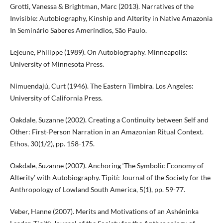
Grotti, Vanessa & Brightman, Marc (2013). Narratives of the
Invisible: Autobiography, Kinship and Alterity in Native Amazonia
In Seminário Saberes Ameríndios, São Paulo.
Lejeune, Philippe (1989). On Autobiography. Minneapolis:
University of Minnesota Press.
Nimuendajú, Curt (1946). The Eastern Timbira. Los Angeles:
University of California Press.
Oakdale, Suzanne (2002). Creating a Continuity between Self and
Other: First-Person Narration in an Amazonian Ritual Context.
Ethos, 30(1/2), pp. 158-175.
Oakdale, Suzanne (2007). Anchoring ‘The Symbolic Economy of
Alterity’ with Autobiography. Tipití: Journal of the Society for the
Anthropology of Lowland South America, 5(1), pp. 59-77.
Veber, Hanne (2007). Merits and Motivations of an Ashéninka