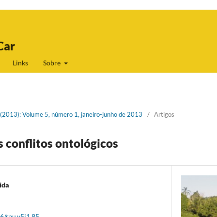
Car
Links
Sobre
1 (2013): Volume 5, número 1, janeiro-junho de 2013
/
Artigos
s conflitos ontológicos
ida
6/rau.v5i1.85