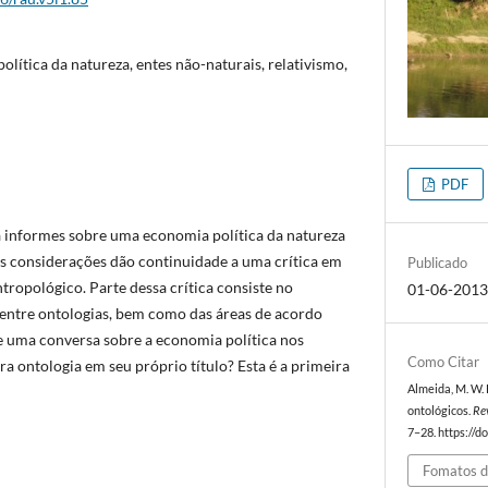
lítica da natureza, entes não-naturais, relativismo,
PDF
da informes sobre uma economia política da natureza
as considerações dão continuidade a uma crítica em
Publicado
ropológico. Parte dessa crítica consiste no
01-06-201
entre ontologias, bem como das áreas de acordo
ue uma conversa sobre a economia política nos
Como Citar
ra ontologia em seu próprio título? Esta é a primeira
Almeida, M. W. B
ontológicos.
Re
7–28. https://d
Fomatos d