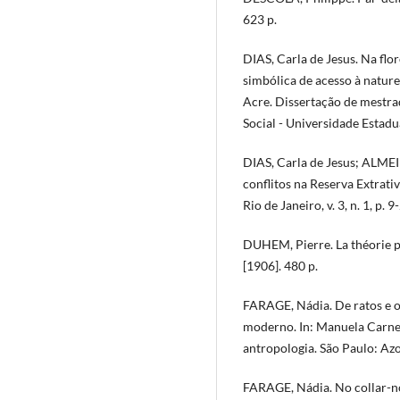
623 p.
DIAS, Carla de Jesus. Na fl
simbólica de acesso à nature
Acre. Dissertação de mestr
Social - Universidade Estad
DIAS, Carla de Jesus; ALMEI
conflitos na Reserva Extrati
Rio de Janeiro, v. 3, n. 1, p. 
DUHEM, Pierre. La théorie ph
[1906]. 480 p.
FARAGE, Nádia. De ratos e ou
moderno. In: Manuela Carnei
antropologia. São Paulo: Az
FARAGE, Nádia. No collar-n