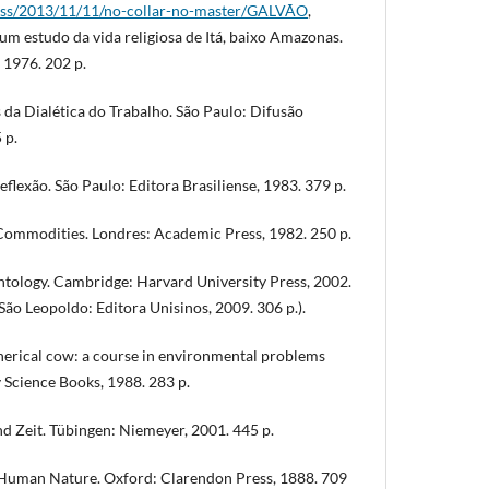
ress/2013/11/11/no-collar-no-master/GALVÃO
,
um estudo da vida religiosa de Itá, baixo Amazonas.
 1976. 202 p.
da Dialética do Trabalho. São Paulo: Difusão
 p.
Reflexão. São Paulo: Editora Brasiliense, 1983. 379 p.
Commodities. Londres: Academic Press, 1982. 250 p.
tology. Cambridge: Harvard University Press, 2002.
 São Leopoldo: Editora Unisinos, 2009. 306 p.).
erical cow: a course in environmental problems
 Science Books, 1988. 283 p.
 Zeit. Tübingen: Niemeyer, 2001. 445 p.
 Human Nature. Oxford: Clarendon Press, 1888. 709