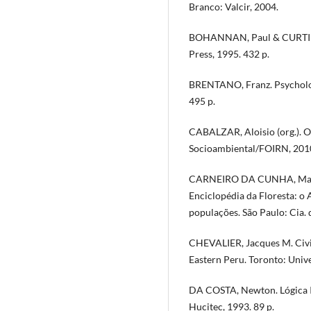
Branco: Valcir, 2004.
BOHANNAN, Paul & CURTIN, P
Press, 1995. 432 p.
BRENTANO, Franz. Psychologi
495 p.
CABALZAR, Aloisio (org.). O
Socioambiental/FOIRN, 2010
CARNEIRO DA CUNHA, Manue
Enciclopédia da Floresta: o 
populações. São Paulo: Cia. 
CHEVALIER, Jacques M. Civili
Eastern Peru. Toronto: Unive
DA COSTA, Newton. Lógica In
Hucitec, 1993. 89 p.