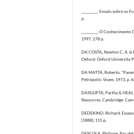
_________. Ensaio sobre os F
p.
_________. O Conhecimento Ci
1997. 278 p.
DA COSTA, Newton C. A. & F
Oxford: Oxford University P
DA MATTA, Roberto. "Panema"
Petrópolis: Vozes. 1973, p. 6
DASGUPTA, Partha & HEAL G
Resources. Cambridge: Cambr
DEDEKIND, Richard. Essays 
[1888]. 115 p.
DESCOLA, Philippe. Par-delá 