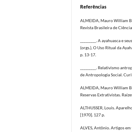
Referências
ALMEIDA, Mauro William Bar
Revista Brasileira de Ciências
_________. A ayahuasca e se
(orgs.), O Uso Ritual da Aya
p. 13-17.
_________. Relativismo antro
de Antropologia Social. Curit
ALMEIDA, Mauro William Ba
Reservas Extrativistas. Raíze
ALTHUSSER, Louis. Aparelhos
[1970]. 127 p.
ALVES, Antônio. Artigos em G