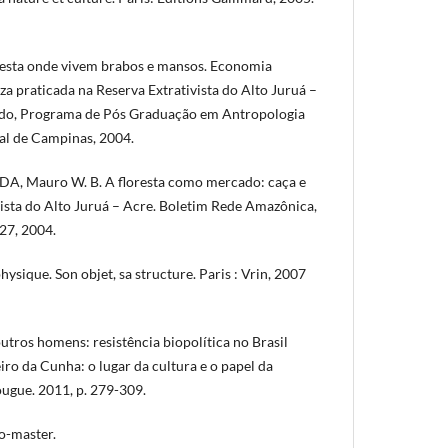
oresta onde vivem brabos e mansos. Economia
za praticada na Reserva Extrativista do Alto Juruá –
ado, Programa de Pós Graduação em Antropologia
ual de Campinas, 2004.
DA, Mauro W. B. A floresta como mercado: caça e
vista do Alto Juruá – Acre. Boletim Rede Amazônica,
9-27, 2004.
ysique. Son objet, sa structure. Paris : Vrin, 2007
tros homens: resistência biopolítica no Brasil
ro da Cunha: o lugar da cultura e o papel da
ougue. 2011, p. 279-309.
o-master.