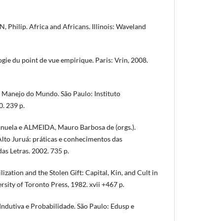
hilip. Africa and Africans. Illinois: Waveland
e du point de vue empirique. Paris: Vrin, 2008.
 Manejo do Mundo. São Paulo: Instituto
. 239 p.
la e ALMEIDA, Mauro Barbosa de (orgs.).
Alto Juruá: práticas e conhecimentos das
das Letras. 2002. 735 p.
zation and the Stolen Gift: Capital, Kin, and Cult in
rsity of Toronto Press, 1982. xvii +467 p.
dutiva e Probabilidade. São Paulo: Edusp e