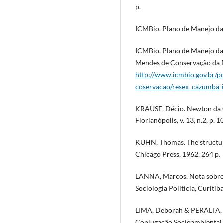
p.
ICMBio. Plano de Manejo da 
ICMBio. Plano de Manejo da 
Mendes de Conservação da B
http://www.icmbio.gov.br/po
coservacao/resex_cazumba-
KRAUSE, Décio. Newton da Co
Florianópolis, v. 13, n.2, p. 
KUHN, Thomas. The structure 
Chicago Press, 1962. 264 p.
LANNA, Marcos. Nota sobre M
Sociologia Politícia, Curitiba
LIMA, Deborah & PERALTA, N
Conjugação Socioambiental 