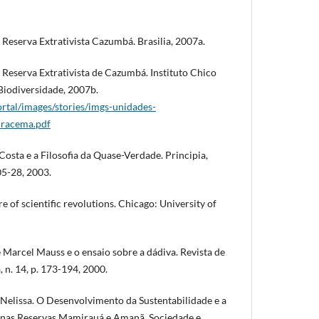
Reserva Extrativista Cazumbá. Brasilia, 2007a.
Reserva Extrativista de Cazumbá. Instituto Chico
iodiversidade, 2007b.
rtal/images/stories/imgs-unidades-
iracema.pdf
sta e a Filosofia da Quase-Verdade. Principia,
105-28, 2003.
of scientific revolutions. Chicago: University of
arcel Mauss e o ensaio sobre a dádiva. Revista de
, n. 14, p. 173-194, 2000.
elissa. O Desenvolvimento da Sustentabilidade e a
nas Reservas Mamirauá e Amanã. Sociedade e