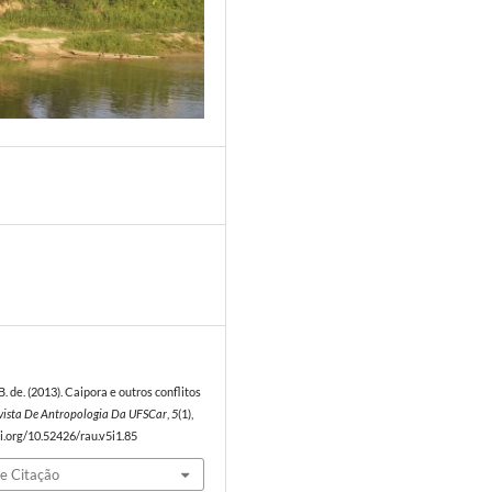
3
. de. (2013). Caipora e outros conflitos
vista De Antropologia Da UFSCar
,
5
(1),
oi.org/10.52426/rau.v5i1.85
e Citação