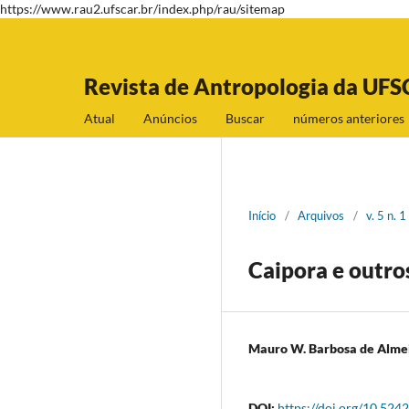
https://www.rau2.ufscar.br/index.php/rau/sitemap
Revista de Antropologia da UFS
Atual
Anúncios
Buscar
números anteriores
Início
/
Arquivos
/
v. 5 n. 
Caipora e outro
Mauro W. Barbosa de Alme
DOI:
https://doi.org/10.5242