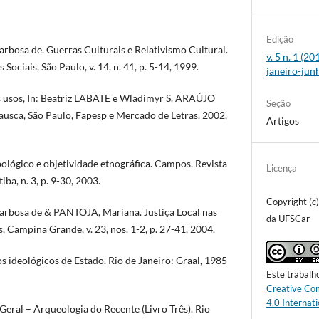
Edição
bosa de. Guerras Culturais e Relativismo Cultural.
v. 5 n. 1 (2
 Sociais, São Paulo, v. 14, n. 41, p. 5-14, 1999.
janeiro-jun
us usos, In: Beatriz LABATE e Wladimyr S. ARAÚJO
Seção
hausca, São Paulo, Fapesp e Mercado de Letras. 2002,
Artigos
pológico e objetividade etnográfica. Campos. Revista
Licença
iba, n. 3, p. 9-30, 2003.
Copyright (c
rbosa de & PANTOJA, Mariana. Justiça Local nas
da UFSCar
s, Campina Grande, v. 23, nos. 1-2, p. 27-41, 2004.
 ideológicos de Estado. Rio de Janeiro: Graal, 1985
Este trabalh
Creative Co
4.0 Internati
eral – Arqueologia do Recente (Livro Três). Rio