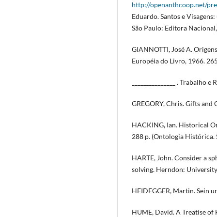
http://openanthcoop.net/p
Eduardo. Santos e Visagens: 
São Paulo: Editora Nacional,
GIANNOTTI, José A. Origens 
Européia do Livro, 1966. 265
_______________ . Trabalho e 
GREGORY, Chris. Gifts and 
HACKING, Ian. Historical On
288 p. (Ontologia Histórica.
HARTE, John. Consider a sph
solving. Herndon: University
HEIDEGGER, Martin. Sein und
HUME, David. A Treatise of