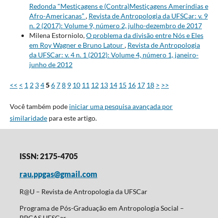
Redonda "Mestiçagens e (Contra)Mestiçagens Ameríndias e
Afro-Americanas”
,
Revista de Antropologia da UFSCar: v. 9
n. 2 (2017): Volume 9, número 2, julho-dezembro de 2017
Milena Estorniolo,
O problema da divisão entre Nós e Eles
em Roy Wagner e Bruno Latour
,
Revista de Antropologia
da UFSCar: v. 4 n. 1 (2012): Volume 4, número 1, janeiro-
junho de 2012
<<
<
1
2
3
4
5
6
7
8
9
10
11
12
13
14
15
16
17
18
>
>>
Você também pode
iniciar uma pesquisa avançada por
similaridade
para este artigo.
ISSN: 2175-4705
rau.ppgas@gmail.com
R@U – Revista de Antropologia da UFSCar
Programa de Pós-Graduação em Antropologia Social –
PPGAS UFSCar