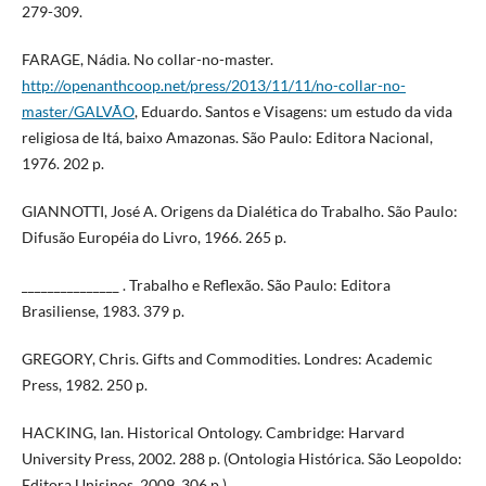
279-309.
FARAGE, Nádia. No collar-no-master.
http://openanthcoop.net/press/2013/11/11/no-collar-no-
master/GALVÃO
, Eduardo. Santos e Visagens: um estudo da vida
religiosa de Itá, baixo Amazonas. São Paulo: Editora Nacional,
1976. 202 p.
GIANNOTTI, José A. Origens da Dialética do Trabalho. São Paulo:
Difusão Européia do Livro, 1966. 265 p.
_______________ . Trabalho e Reflexão. São Paulo: Editora
Brasiliense, 1983. 379 p.
GREGORY, Chris. Gifts and Commodities. Londres: Academic
Press, 1982. 250 p.
HACKING, Ian. Historical Ontology. Cambridge: Harvard
University Press, 2002. 288 p. (Ontologia Histórica. São Leopoldo:
Editora Unisinos, 2009. 306 p.).