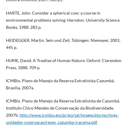
HARTE, John. Consider a spherical cow: a course in
environmental problems solving. Herndon: University Science
Books, 1988. 283 p.
HEIDEGGER, Martin. Sein und Zeit. Tübingen: Niemeyer, 2001.
445 p.
HUME, David. A Treatise of Human Nature. Oxford: Clarendon
Press, 1888. 709 p.
ICMBio. Plano de Manejo da Reserva Extrativista Cazumbá.
Brasilia, 2007a.
ICMBio. Plano de Manejo da Reserva Extrativista de Cazumbá.
Instituto Chico Mendes de Conservação da Biodiversidade,
2007b.
http://www.icmbio.gov.br/portal/images/stories/imgs-
unidades-coservacao/resex_cazumba-iracema.pdf