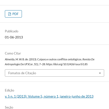
PDF
Publicado
01-06-2013
Como Citar
Almeida, M. W. B. de. (2013). Caipora e outros conflitos ontológicos.
Revista De
Antropologia Da UFSCar
,
5
(1), 7–28. https://doi.org/10.52426/rau.v5i1.85
Fomatos de Citação
Edição
v. 5 n. 1 (2013): Volume 5, número 1, janeiro-junho de 2013
Seção