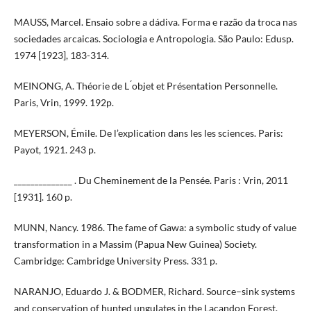
MAUSS, Marcel. Ensaio sobre a dádiva. Forma e razão da troca nas
sociedades arcaicas. Sociologia e Antropologia. São Paulo: Edusp.
1974 [1923], 183-314.
MEINONG, A. Théorie de L ́objet et Présentation Personnelle.
Paris, Vrin, 1999. 192p.
MEYERSON, Émile. De l’explication dans les les sciences. Paris:
Payot, 1921. 243 p.
______________ . Du Cheminement de la Pensée. Paris : Vrin, 2011
[1931]. 160 p.
MUNN, Nancy. 1986. The fame of Gawa: a symbolic study of value
transformation in a Massim (Papua New Guinea) Society.
Cambridge: Cambridge University Press. 331 p.
NARANJO, Eduardo J. & BODMER, Richard. Source–sink systems
and conservation of hunted ungulates in the Lacandon Forest,