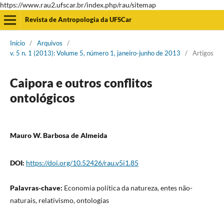
https://www.rau2.ufscar.br/index.php/rau/sitemap
Revista de Antropologia da UFSCar
Início
/
Arquivos
/
v. 5 n. 1 (2013): Volume 5, número 1, janeiro-junho de 2013
/
Artigos
Caipora e outros conflitos
ontológicos
Mauro W. Barbosa de Almeida
DOI:
https://doi.org/10.52426/rau.v5i1.85
Palavras-chave:
Economia política da natureza, entes não-
naturais, relativismo, ontologias