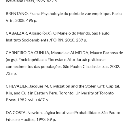
Waveland Press, 1995. 432 p.
BRENTANO, Franz. Psychologie du point de vue empirique. Paris:
Vrin, 2008. 495 p.
CABALZAR, Aloisio (org.). O Manejo do Mundo. São Paulo:
Instituto Socioambiental/FOIRN, 2010. 239 p.
CARNEIRO DA CUNHA, Manuela e ALMEIDA, Mauro Barbosa de
(orgs.). Enciclopédia da Floresta: o Alto Juruá: práticas e
conhecimentos das populações. São Paulo: Cia. das Letras. 2002.
735 p.
CHEVALIER, Jacques M. Civilization and the Stolen Gift: Capital,
Kin, and Cult in Eastern Peru. Toronto: University of Toronto
Press, 1982. xvii +467 p.
DA COSTA, Newton. Lógica Indutiva e Probabilidade. São Paulo:
Edusp e Hucitec, 1993. 89 p.