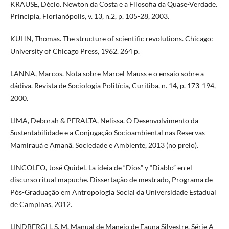
KRAUSE, Décio. Newton da Costa e a Filosofia da Quase-Verdade.
Principia, Florianópolis, v. 13, n.2, p. 105-28, 2003.
KUHN, Thomas. The structure of scientific revolutions. Chicago:
University of Chicago Press, 1962. 264 p.
LANNA, Marcos. Nota sobre Marcel Mauss e o ensaio sobre a
dádiva. Revista de Sociologia Politícia, Curitiba, n. 14, p. 173-194,
2000.
LIMA, Deborah & PERALTA, Nelissa. O Desenvolvimento da
Sustentabilidade e a Conjugação Socioambiental nas Reservas
Mamirauá e Amanã. Sociedade e Ambiente, 2013 (no prelo).
LINCOLEO, José Quidel. La ideia de “Dios” y “Diablo” en el
discurso ritual mapuche. Dissertação de mestrado, Programa de
Pós-Graduação em Antropologia Social da Universidade Estadual
de Campinas, 2012.
LINDBERGH, S. M. Manual de Manejo de Fauna Silvestre. Série A