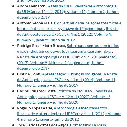
2, julho-dezembro de 2013
Andre Demarchi,
Artes da cura
,
Revista de Antropologia
da UFSCar: v. 11 n. 2 (2019): Volume 11, Número 2, julho –
dezembro de 2019
Antonio Alone Maia,
Convertibilidade, relações totêmicas e
hermenêutica entre os Nyungwe de Moçambique
,
Revista
de Antropologia da UFSCar: v. 4 n. 1 (2012): Volume 4,
número 1, janeiro-junho de 2012
Rodrigo Rossi Mora Brusco,
Sobre casamentos com índios
e não índios em coletivos tupi guarani e guarani-mbya
,
Revista de Antropologia da UFSCar: v. 9 n. 2(suplemento)
(2017): Volume 9, Número 2 (suplemento), julho –
dezembro de 2017
Clarice Cohn,
Apresentação: Crianças indígenas
,
Revista
de Antropologia da UFSCar: v. 11 n. 1 (2019): Volume 11,
Número 1, janeiro – junho de 2019
Carlos Eduardo Costa,
Política da reclusão
,
Revista de
Antropologia da UFSCar: v. 12 n. 1 (2020): Volume 12,
Número 1, janeiro – junho de 2020
Rogério Lopes Azize,
Antropologia e medicamentos
,
Revista de Antropologia da UFSCar: v. 4 n. 1 (2012): Volume
4, número 1, janeiro-junho de 2012
José Carlos Gomes dos Anjos,
Comentários à Mesa