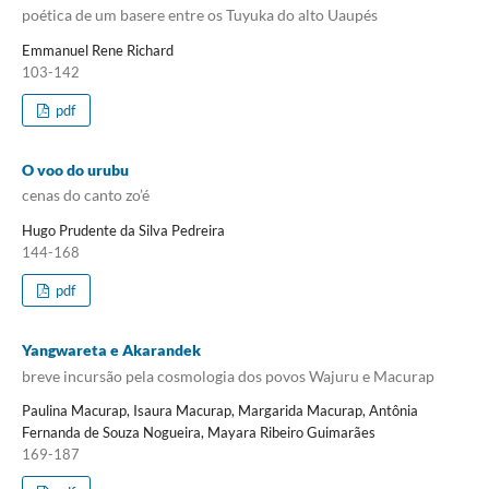
poética de um basere entre os Tuyuka do alto Uaupés
Emmanuel Rene Richard
103-142
pdf
O voo do urubu
cenas do canto zo’é
Hugo Prudente da Silva Pedreira
144-168
pdf
Yangwareta e Akarandek
breve incursão pela cosmologia dos povos Wajuru e Macurap
Paulina Macurap, Isaura Macurap, Margarida Macurap, Antônia
Fernanda de Souza Nogueira, Mayara Ribeiro Guimarães
169-187