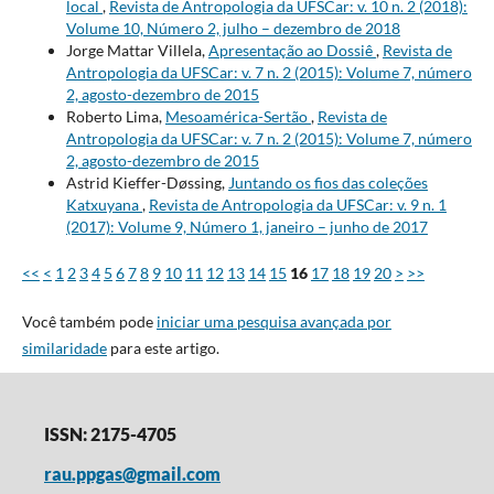
local
,
Revista de Antropologia da UFSCar: v. 10 n. 2 (2018):
Volume 10, Número 2, julho – dezembro de 2018
Jorge Mattar Villela,
Apresentação ao Dossiê
,
Revista de
Antropologia da UFSCar: v. 7 n. 2 (2015): Volume 7, número
2, agosto-dezembro de 2015
Roberto Lima,
Mesoamérica-Sertão
,
Revista de
Antropologia da UFSCar: v. 7 n. 2 (2015): Volume 7, número
2, agosto-dezembro de 2015
Astrid Kieffer-Døssing,
Juntando os fios das coleções
Katxuyana
,
Revista de Antropologia da UFSCar: v. 9 n. 1
(2017): Volume 9, Número 1, janeiro – junho de 2017
<<
<
1
2
3
4
5
6
7
8
9
10
11
12
13
14
15
16
17
18
19
20
>
>>
Você também pode
iniciar uma pesquisa avançada por
similaridade
para este artigo.
ISSN: 2175-4705
rau.ppgas@gmail.com