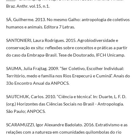
Braz. Anthr. vol.15, n.1.
SÁ, Guilherme. 2013. No mesmo Galho: antropologia de coletivos
humanos e animais. Editora 7 Letras.
SANTONIERI, Laura Rodrigues. 2015. Agrobiodiversidade e
conservação ex situ: reflexões sobre conceitos e práticas a partir
do caso da Embrapa-Brasil. Tese de Doutorado, IFCH Unicamp.
SAUMA, Julia Frajtag. 2009. “Ser Coletivo, Escolher Individual:
Território, medo e família nos Rios Erepecurú e Cuminã”. Anais do
33o Encontro Anual da ANPOCS.
SAUTCHUK, Carlos. 2010. “Ciência e técnica”. In: Duarte, L. F. D.
(org.) Horizontes das Ciências Sociais no Brasil - Antropologia.
São Paulo; ANPOCS.
SCARAMUZZI, Igor Alexandre Badolato. 2016. Extrativismo e as
relações com a natureza em comunidades quilombolas do rio