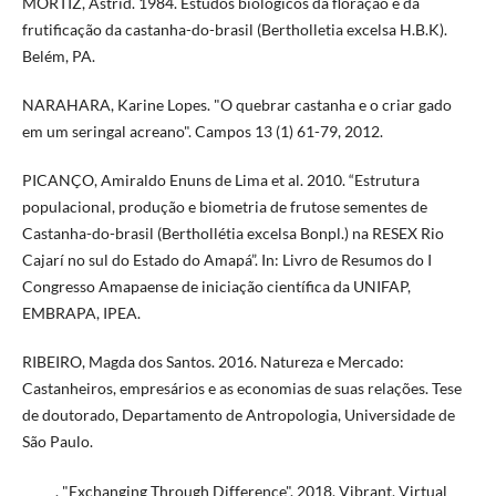
MORTIZ, Astrid. 1984. Estudos biológicos da floração e da
frutificação da castanha-do-brasil (Bertholletia excelsa H.B.K).
Belém, PA.
NARAHARA, Karine Lopes. "O quebrar castanha e o criar gado
em um seringal acreano". Campos 13 (1) 61-79, 2012.
PICANÇO, Amiraldo Enuns de Lima et al. 2010. “Estrutura
populacional, produção e biometria de frutose sementes de
Castanha-do-brasil (Berthollétia excelsa Bonpl.) na RESEX Rio
Cajarí no sul do Estado do Amapá”. In: Livro de Resumos do I
Congresso Amapaense de iniciação científica da UNIFAP,
EMBRAPA, IPEA.
RIBEIRO, Magda dos Santos. 2016. Natureza e Mercado:
Castanheiros, empresários e as economias de suas relações. Tese
de doutorado, Departamento de Antropologia, Universidade de
São Paulo.
_____. "Exchanging Through Difference". 2018. Vibrant, Virtual