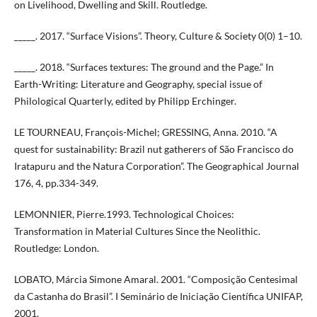
on Livelihood, Dwelling and Skill. Routledge.
_____. 2017. “Surface Visions”. Theory, Culture & Society 0(0) 1–10.
_____. 2018. “Surfaces textures: The ground and the Page.” In
Earth-Writing: Literature and Geography, special issue of
Philological Quarterly, edited by Philipp Erchinger.
LE TOURNEAU, François-Michel; GRESSING, Anna. 2010. “A
quest for sustainability: Brazil nut gatherers of São Francisco do
Iratapuru and the Natura Corporation”. The Geographical Journal
176, 4, pp.334-349.
LEMONNIER, Pierre.1993. Technological Choices:
Transformation in Material Cultures Since the Neolithic.
Routledge: London.
LOBATO, Márcia Simone Amaral. 2001. “Composição Centesimal
da Castanha do Brasil”. I Seminário de Iniciação Científica UNIFAP,
2001.