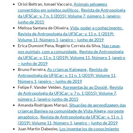
Oriol Beltran, Ismael Vaccaro,
Animais selvagens
convertidos em sujeitos políticos
,
Revista de Antropologia
da UFSCar: v. 7 n. 1 (2015): Volume 7, número 1, janeiro-
junho de 2015
Melissa Santana de Oliveira,
Vida, poder e conhecimento
,
Revista de Antropologia da UFSCar: v. 11 n. 1 (2019):
Volume 11, Número 1, janeiro – junho de 2019
Erica Dumont Pena, Rogério Correia da Silva,
Nas casas,
nos quintais, com a comunidade
,
Revista de Antropologia
da UFSCar: v. 11 n. 1 (2019): Volume 11, Número 1, janeiro
– junho de 2019
Bruno Ferreira,
As crianças Kaingang
,
Revista de
Antropologia da UFSCar: v. 11 n. 1 (2019): Volume 11,
Número 1, janeiro – junho de 2019
Felipe F. Vander Velden,
Apresentação ao Dossiê
,
Revista
de Antropologia da UFSCar: v. 7 n. 1 (2015): Volume 7,
número 1, janeiro-junho de 2015
Amanda Rodrigues Marqui,
Situações de aprendizagem das
crianças Baniwa na comunidade de Vista Alegre, noroeste
amazônico
,
Revista de Antropologia da UFSCar: v. 11 n. 1
(2019): Volume 11, Número 1, janeiro – junho de 2019
Juan Martin Dabezies,
Los inventarios de conocimiento