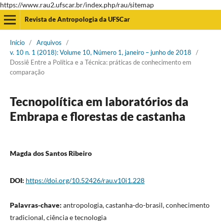
https://www.rau2.ufscar.br/index.php/rau/sitemap
Revista de Antropologia da UFSCar
Início
/
Arquivos
/
v. 10 n. 1 (2018): Volume 10, Número 1, janeiro – junho de 2018
/
Dossiê Entre a Política e a Técnica: práticas de conhecimento em
comparação
Tecnopolítica em laboratórios da
Embrapa e florestas de castanha
Magda dos Santos Ribeiro
DOI:
https://doi.org/10.52426/rau.v10i1.228
Palavras-chave:
antropologia, castanha-do-brasil, conhecimento
tradicional, ciência e tecnologia