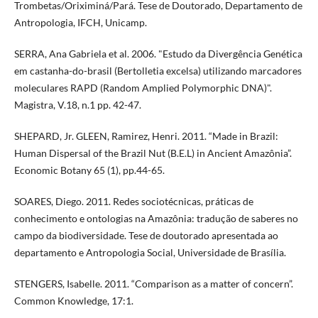
Trombetas/Oriximiná/Pará. Tese de Doutorado, Departamento de
Antropologia, IFCH, Unicamp.
SERRA, Ana Gabriela et al. 2006. "Estudo da Divergência Genética
em castanha-do-brasil (Bertolletia excelsa) utilizando marcadores
moleculares RAPD (Random Amplied Polymorphic DNA)".
Magistra, V.18, n.1 pp. 42-47.
SHEPARD, Jr. GLEEN, Ramirez, Henri. 2011. “Made in Brazil:
Human Dispersal of the Brazil Nut (B.E.L) in Ancient Amazônia”.
Economic Botany 65 (1), pp.44-65.
SOARES, Diego. 2011. Redes sociotécnicas, práticas de
conhecimento e ontologias na Amazônia: tradução de saberes no
campo da biodiversidade. Tese de doutorado apresentada ao
departamento e Antropologia Social, Universidade de Brasília.
STENGERS, Isabelle. 2011. “Comparison as a matter of concern”.
Common Knowledge, 17:1.