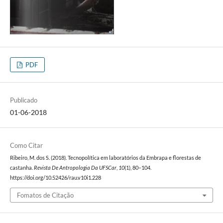
PDF
Publicado
01-06-2018
Como Citar
Ribeiro, M. dos S. (2018). Tecnopolítica em laboratórios da Embrapa e florestas de
castanha.
Revista De Antropologia Da UFSCar
,
10
(1), 80–104.
https://doi.org/10.52426/rau.v10i1.228
Fomatos de Citação