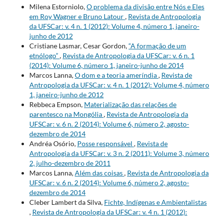
Milena Estorniolo,
O problema da divisão entre Nós e Eles
em Roy Wagner e Bruno Latour
,
Revista de Antropologia
da UFSCar: v. 4 n. 1 (2012): Volume 4, número 1, janeiro-
junho de 2012
Cristiane Lasmar, Cesar Gordon,
“A formação de um
etnólogo”
,
Revista de Antropologia da UFSCar: v. 6 n. 1
(2014): Volume 6, número 1, janeiro-junho de 2014
Marcos Lanna,
O dom e a teoria ameríndia
,
Revista de
Antropologia da UFSCar: v. 4 n. 1 (2012): Volume 4, número
1, janeiro-junho de 2012
Rebbeca Empson,
Materialização das relações de
parentesco na Mongólia
,
Revista de Antropologia da
UFSCar: v. 6 n. 2 (2014): Volume 6, número 2, agosto-
dezembro de 2014
Andréa Osório,
Posse responsável
,
Revista de
Antropologia da UFSCar: v. 3 n. 2 (2011): Volume 3, número
2, julho-dezembro de 2011
Marcos Lanna,
Além das coisas
,
Revista de Antropologia da
UFSCar: v. 6 n. 2 (2014): Volume 6, número 2, agosto-
dezembro de 2014
Cleber Lambert da Silva,
Fichte, Indígenas e Ambientalistas
,
Revista de Antropologia da UFSCar: v. 4 n. 1 (2012):