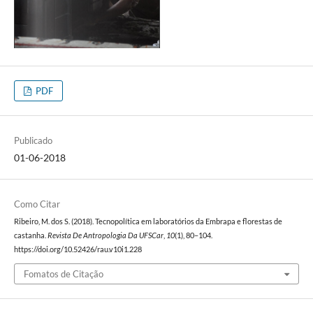
PDF
Publicado
01-06-2018
Como Citar
Ribeiro, M. dos S. (2018). Tecnopolítica em laboratórios da Embrapa e florestas de
castanha.
Revista De Antropologia Da UFSCar
,
10
(1), 80–104.
https://doi.org/10.52426/rau.v10i1.228
Fomatos de Citação