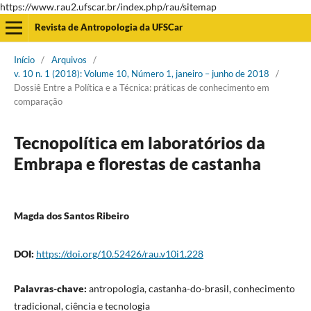
https://www.rau2.ufscar.br/index.php/rau/sitemap
Revista de Antropologia da UFSCar
Início
/
Arquivos
/
v. 10 n. 1 (2018): Volume 10, Número 1, janeiro – junho de 2018
/
Dossiê Entre a Política e a Técnica: práticas de conhecimento em
comparação
Tecnopolítica em laboratórios da
Embrapa e florestas de castanha
Magda dos Santos Ribeiro
DOI:
https://doi.org/10.52426/rau.v10i1.228
Palavras-chave:
antropologia, castanha-do-brasil, conhecimento
tradicional, ciência e tecnologia