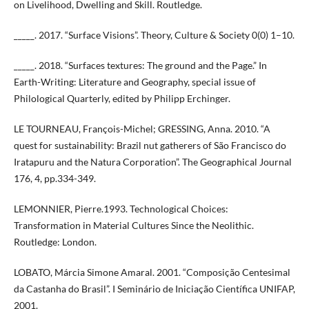
on Livelihood, Dwelling and Skill. Routledge.
_____. 2017. “Surface Visions”. Theory, Culture & Society 0(0) 1–10.
_____. 2018. “Surfaces textures: The ground and the Page.” In
Earth-Writing: Literature and Geography, special issue of
Philological Quarterly, edited by Philipp Erchinger.
LE TOURNEAU, François-Michel; GRESSING, Anna. 2010. “A
quest for sustainability: Brazil nut gatherers of São Francisco do
Iratapuru and the Natura Corporation”. The Geographical Journal
176, 4, pp.334-349.
LEMONNIER, Pierre.1993. Technological Choices:
Transformation in Material Cultures Since the Neolithic.
Routledge: London.
LOBATO, Márcia Simone Amaral. 2001. “Composição Centesimal
da Castanha do Brasil”. I Seminário de Iniciação Científica UNIFAP,
2001.