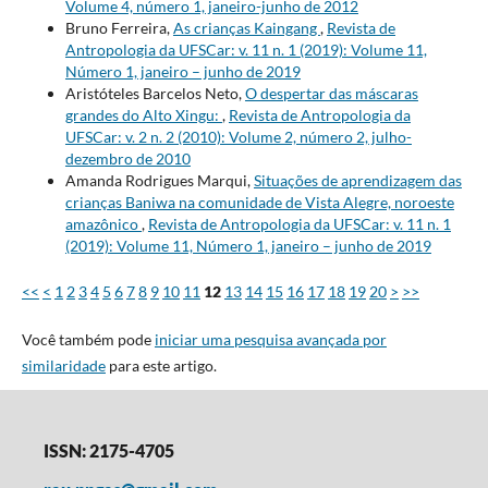
Volume 4, número 1, janeiro-junho de 2012
Bruno Ferreira,
As crianças Kaingang
,
Revista de
Antropologia da UFSCar: v. 11 n. 1 (2019): Volume 11,
Número 1, janeiro – junho de 2019
Aristóteles Barcelos Neto,
O despertar das máscaras
grandes do Alto Xingu:
,
Revista de Antropologia da
UFSCar: v. 2 n. 2 (2010): Volume 2, número 2, julho-
dezembro de 2010
Amanda Rodrigues Marqui,
Situações de aprendizagem das
crianças Baniwa na comunidade de Vista Alegre, noroeste
amazônico
,
Revista de Antropologia da UFSCar: v. 11 n. 1
(2019): Volume 11, Número 1, janeiro – junho de 2019
<<
<
1
2
3
4
5
6
7
8
9
10
11
12
13
14
15
16
17
18
19
20
>
>>
Você também pode
iniciar uma pesquisa avançada por
similaridade
para este artigo.
ISSN: 2175-4705