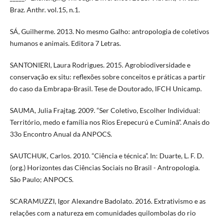
Braz. Anthr. vol.15, n.1.
SÁ, Guilherme. 2013. No mesmo Galho: antropologia de coletivos
humanos e animais. Editora 7 Letras.
SANTONIERI, Laura Rodrigues. 2015. Agrobiodiversidade e
conservação ex situ: reflexões sobre conceitos e práticas a partir
do caso da Embrapa-Brasil. Tese de Doutorado, IFCH Unicamp.
SAUMA, Julia Frajtag. 2009. “Ser Coletivo, Escolher Individual:
Território, medo e família nos Rios Erepecurú e Cuminã”. Anais do
33o Encontro Anual da ANPOCS.
SAUTCHUK, Carlos. 2010. “Ciência e técnica”. In: Duarte, L. F. D.
(org.) Horizontes das Ciências Sociais no Brasil - Antropologia.
São Paulo; ANPOCS.
SCARAMUZZI, Igor Alexandre Badolato. 2016. Extrativismo e as
relações com a natureza em comunidades quilombolas do rio