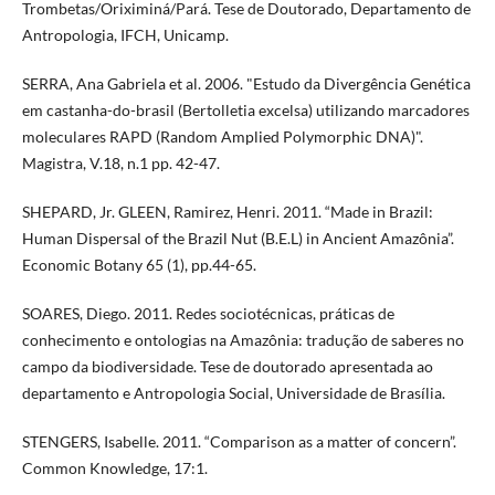
Trombetas/Oriximiná/Pará. Tese de Doutorado, Departamento de
Antropologia, IFCH, Unicamp.
SERRA, Ana Gabriela et al. 2006. "Estudo da Divergência Genética
em castanha-do-brasil (Bertolletia excelsa) utilizando marcadores
moleculares RAPD (Random Amplied Polymorphic DNA)".
Magistra, V.18, n.1 pp. 42-47.
SHEPARD, Jr. GLEEN, Ramirez, Henri. 2011. “Made in Brazil:
Human Dispersal of the Brazil Nut (B.E.L) in Ancient Amazônia”.
Economic Botany 65 (1), pp.44-65.
SOARES, Diego. 2011. Redes sociotécnicas, práticas de
conhecimento e ontologias na Amazônia: tradução de saberes no
campo da biodiversidade. Tese de doutorado apresentada ao
departamento e Antropologia Social, Universidade de Brasília.
STENGERS, Isabelle. 2011. “Comparison as a matter of concern”.
Common Knowledge, 17:1.