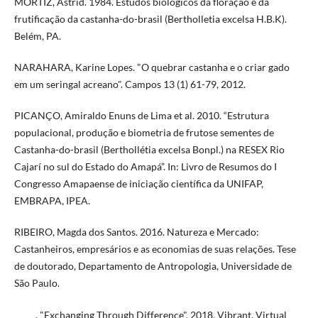
MORTIZ, Astrid. 1984. Estudos biológicos da floração e da
frutificação da castanha-do-brasil (Bertholletia excelsa H.B.K).
Belém, PA.
NARAHARA, Karine Lopes. "O quebrar castanha e o criar gado
em um seringal acreano". Campos 13 (1) 61-79, 2012.
PICANÇO, Amiraldo Enuns de Lima et al. 2010. “Estrutura
populacional, produção e biometria de frutose sementes de
Castanha-do-brasil (Berthollétia excelsa Bonpl.) na RESEX Rio
Cajarí no sul do Estado do Amapá”. In: Livro de Resumos do I
Congresso Amapaense de iniciação científica da UNIFAP,
EMBRAPA, IPEA.
RIBEIRO, Magda dos Santos. 2016. Natureza e Mercado:
Castanheiros, empresários e as economias de suas relações. Tese
de doutorado, Departamento de Antropologia, Universidade de
São Paulo.
_____. "Exchanging Through Difference". 2018. Vibrant, Virtual