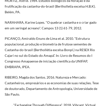
MORTIZ, Astrid. 1984. Estudos biológicos da floração e da
frutificação da castanha-do-brasil (Bertholletia excelsa H.B.K).
Belém, PA.
NARAHARA, Karine Lopes. "O quebrar castanha e o criar gado
em um seringal acreano". Campos 13 (1) 61-79, 2012.
PICANÇO, Amiraldo Enuns de Lima et al. 2010. “Estrutura
populacional, produção e biometria de frutose sementes de
Castanha-do-brasil (Berthollétia excelsa Bonpl.) na RESEX Rio
Cajarí no sul do Estado do Amapá”. In: Livro de Resumos do I
Congresso Amapaense de iniciação científica da UNIFAP,
EMBRAPA, IPEA.
RIBEIRO, Magda dos Santos. 2016. Natureza e Mercado:
Castanheiros, empresários e as economias de suas relações. Tese
de doutorado, Departamento de Antropologia, Universidade de
São Paulo.
_____. "Exchanging Through Difference". 2018. Vibrant, Virtual