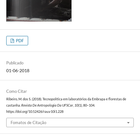
PDF
Publicado
01-06-2018
Como Citar
Ribeiro, M. dos S. (2018). Tecnopolítica em laboratórios da Embrapa e florestas de
castanha.
Revista De Antropologia Da UFSCar
,
10
(1), 80–104.
https://doi.org/10.52426/rau.v10i1.228
Fomatos de Citação