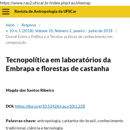
https://www.rau2.ufscar.br/index.php/rau/sitemap
Revista de Antropologia da UFSCar
Início
/
Arquivos
/
v. 10 n. 1 (2018): Volume 10, Número 1, janeiro – junho de 2018
/
Dossiê Entre a Política e a Técnica: práticas de conhecimento em
comparação
Tecnopolítica em laboratórios da
Embrapa e florestas de castanha
Magda dos Santos Ribeiro
DOI:
https://doi.org/10.52426/rau.v10i1.228
Palavras-chave:
antropologia, castanha-do-brasil, conhecimento
tradicional, ciência e tecnologia