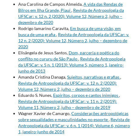
Ana Carolina de Campos Almeida,
A vida das Rendas de
Bilros em Ilha Grande, Piauí
,
Revista de Antropologia da
UFSCar: v. 12 n. 2 (2020): Volume 12, Número 2, julho –
dezembro de 2020
Rodrigo Iamarino Caravita,
Em busca de uma visão, em
busca de uma grafia
,
Revista de Antropologia da UFSCar: v.
12 n. 2 (2020): Volume 12, Número 2, julho – dezembro de
2020
Elisângela de Jesus Santos,
Dom, parceria e poética do
conflito no cururu de São Paulo
,
Revista de Antropologia
da UFSCar: v. 5 n. 1 (2013): Volume 5, número 1, janeiro-
junho de 2013
Amanda Cristina Danaga,
Sujeitos, narrativas e grafias
,
Revista de Antropologia da UFSCar: v. 12 n. 2 (2020):
Volume 12, Número 2, julho – dezembro de 2020
Eduardo S. Nunes,
Espíritos, corpos e cantos inimigos
,
Revista de Antropologia da UFSCar: v. 11 n. 2 (2019):
Volume 11, Número 2, julho – dezembro de 2019
Wagner Xavier de Camargo,
Considerações antropológicas
sobre sexualidades e masculinidades no esporte
,
Revista de
Antropologia da UFSCar: v. 6 n. 1 (2014): Volume 6, número
1, janeiro-junho de 2014