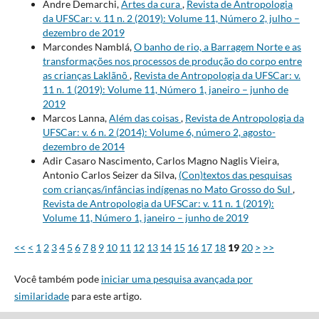
Andre Demarchi,
Artes da cura
,
Revista de Antropologia
da UFSCar: v. 11 n. 2 (2019): Volume 11, Número 2, julho –
dezembro de 2019
Marcondes Namblá,
O banho de rio, a Barragem Norte e as
transformações nos processos de produção do corpo entre
as crianças Laklãnõ
,
Revista de Antropologia da UFSCar: v.
11 n. 1 (2019): Volume 11, Número 1, janeiro – junho de
2019
Marcos Lanna,
Além das coisas
,
Revista de Antropologia da
UFSCar: v. 6 n. 2 (2014): Volume 6, número 2, agosto-
dezembro de 2014
Adir Casaro Nascimento, Carlos Magno Naglis Vieira,
Antonio Carlos Seizer da Silva,
(Con)textos das pesquisas
com crianças/infâncias indígenas no Mato Grosso do Sul
,
Revista de Antropologia da UFSCar: v. 11 n. 1 (2019):
Volume 11, Número 1, janeiro – junho de 2019
<<
<
1
2
3
4
5
6
7
8
9
10
11
12
13
14
15
16
17
18
19
20
>
>>
Você também pode
iniciar uma pesquisa avançada por
similaridade
para este artigo.