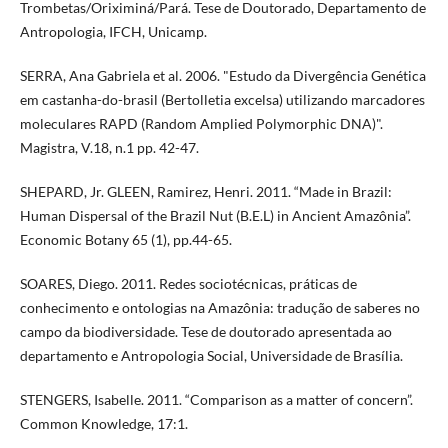
Trombetas/Oriximiná/Pará. Tese de Doutorado, Departamento de
Antropologia, IFCH, Unicamp.
SERRA, Ana Gabriela et al. 2006. "Estudo da Divergência Genética
em castanha-do-brasil (Bertolletia excelsa) utilizando marcadores
moleculares RAPD (Random Amplied Polymorphic DNA)".
Magistra, V.18, n.1 pp. 42-47.
SHEPARD, Jr. GLEEN, Ramirez, Henri. 2011. “Made in Brazil:
Human Dispersal of the Brazil Nut (B.E.L) in Ancient Amazônia”.
Economic Botany 65 (1), pp.44-65.
SOARES, Diego. 2011. Redes sociotécnicas, práticas de
conhecimento e ontologias na Amazônia: tradução de saberes no
campo da biodiversidade. Tese de doutorado apresentada ao
departamento e Antropologia Social, Universidade de Brasília.
STENGERS, Isabelle. 2011. “Comparison as a matter of concern”.
Common Knowledge, 17:1.