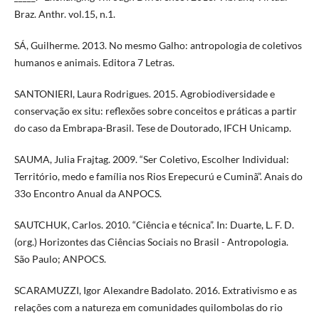
Braz. Anthr. vol.15, n.1.
SÁ, Guilherme. 2013. No mesmo Galho: antropologia de coletivos
humanos e animais. Editora 7 Letras.
SANTONIERI, Laura Rodrigues. 2015. Agrobiodiversidade e
conservação ex situ: reflexões sobre conceitos e práticas a partir
do caso da Embrapa-Brasil. Tese de Doutorado, IFCH Unicamp.
SAUMA, Julia Frajtag. 2009. “Ser Coletivo, Escolher Individual:
Território, medo e família nos Rios Erepecurú e Cuminã”. Anais do
33o Encontro Anual da ANPOCS.
SAUTCHUK, Carlos. 2010. “Ciência e técnica”. In: Duarte, L. F. D.
(org.) Horizontes das Ciências Sociais no Brasil - Antropologia.
São Paulo; ANPOCS.
SCARAMUZZI, Igor Alexandre Badolato. 2016. Extrativismo e as
relações com a natureza em comunidades quilombolas do rio