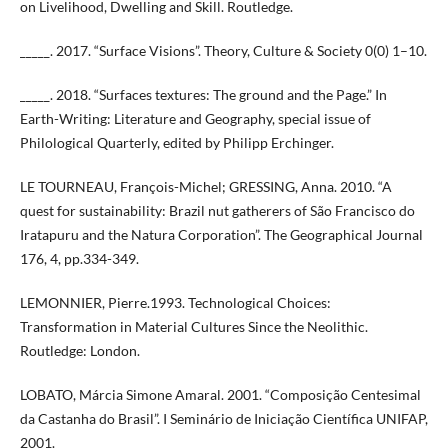
on Livelihood, Dwelling and Skill. Routledge.
_____. 2017. “Surface Visions”. Theory, Culture & Society 0(0) 1–10.
_____. 2018. “Surfaces textures: The ground and the Page.” In
Earth-Writing: Literature and Geography, special issue of
Philological Quarterly, edited by Philipp Erchinger.
LE TOURNEAU, François-Michel; GRESSING, Anna. 2010. “A
quest for sustainability: Brazil nut gatherers of São Francisco do
Iratapuru and the Natura Corporation”. The Geographical Journal
176, 4, pp.334-349.
LEMONNIER, Pierre.1993. Technological Choices:
Transformation in Material Cultures Since the Neolithic.
Routledge: London.
LOBATO, Márcia Simone Amaral. 2001. “Composição Centesimal
da Castanha do Brasil”. I Seminário de Iniciação Científica UNIFAP,
2001.