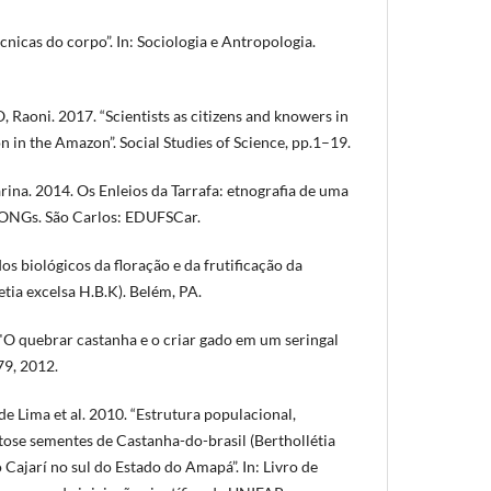
nicas do corpo”. In: Sociologia e Antropologia.
oni. 2017. “Scientists as citizens and knowers in
n in the Amazon”. Social Studies of Science, pp.1–19.
 2014. Os Enleios da Tarrafa: etnografia de uma
e ONGs. São Carlos: EDUFSCar.
s biológicos da floração e da frutificação da
etia excelsa H.B.K). Belém, PA.
 quebrar castanha e o criar gado em um seringal
79, 2012.
Lima et al. 2010. “Estrutura populacional,
tose sementes de Castanha-do-brasil (Berthollétia
 Cajarí no sul do Estado do Amapá”. In: Livro de