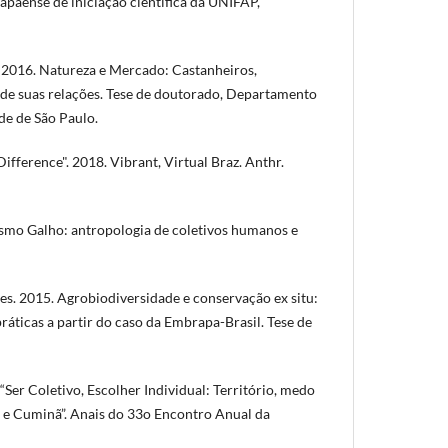
aense de iniciação científica da UNIFAP,
 2016. Natureza e Mercado: Castanheiros,
de suas relações. Tese de doutorado, Departamento
de de São Paulo.
ifference". 2018. Vibrant, Virtual Braz. Anthr.
smo Galho: antropologia de coletivos humanos e
. 2015. Agrobiodiversidade e conservação ex situ:
práticas a partir do caso da Embrapa-Brasil. Tese de
“Ser Coletivo, Escolher Individual: Território, medo
ú e Cuminã”. Anais do 33o Encontro Anual da