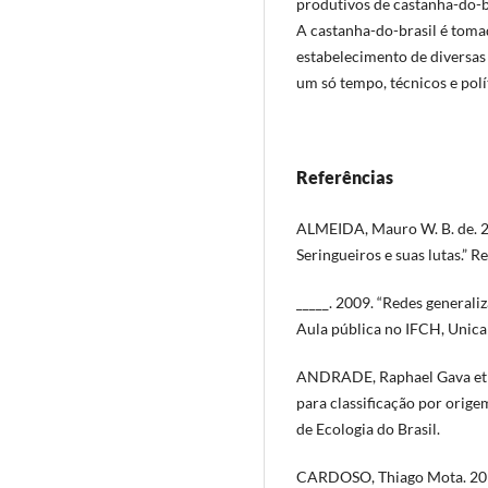
produtivos de castanha-do-b
A castanha-do-brasil é toma
estabelecimento de diversas 
um só tempo, técnicos e polí
Referências
ALMEIDA, Mauro W. B. de. 20
Seringueiros e suas lutas.” Re
_____. 2009. “Redes generali
Aula pública no IFCH, Unic
ANDRADE, Raphael Gava et al.
para classificação por orige
de Ecologia do Brasil.
CARDOSO, Thiago Mota. 2016