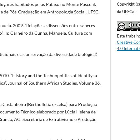
Copyright (c
 lugares habitados pelos Pataxó no Monte Pascoal.
da UFSCar
a de Pós-Graduação em Antropologia Social, UFSC.
a. 2009. “Relações e dissensões entre saberes
ico”. In: Carneiro da Cunha, Manuela. Cultura com
Este trabalh
Creative Co
4.0 Internati
dicionais e a conservação da diversidade biológica”.
0. “History and the Technopolitics of Identity: a
ca”. Journal of Southern African Studies, Volume 36,
Castanheira (Bertholletia excelsa) para Produção
 Documento Técnico elaborado por Lúcia Helena de
 Branco, AC: Secretaria de Extrativismo e Produção