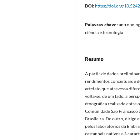
DOI:
https://doi.org/10.524
Palavras-chave:
antropolog
ciência e tecnologia
Resumo
A partir de dados preliminar
rendimentos conceituais e d
artefato que atravessa difer
volta-se, de um lado, à pers
etnográfica realizada entre 
Comunidade São Francisco d
Brasileira. De outro, dirige
pelos laboratórios da Embr
castanhais nativos e à carac