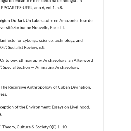
logia do encanto e o encanto da tecnologia”. In
: PPGARTES-UERJ, ano 6, vol 1, n.8.
égion Du Jarí. Un Laboratoire en Amazonie. Tese de
rsité Sorbonne Nouvelle, Paris III.
ifesto for cyborgs: science, technology, and
’s”. Socialist Review, n.8.
ntology, Ethnography, Archaeology: an Afterword
”. Special Section — Animating Archaeology,
n. The Recursive Anthropology of Cuban Divination.
ess.
eption of the Environment: Essays on Livelihood,
e.
”. Theory, Culture & Society 0(0) 1–10.