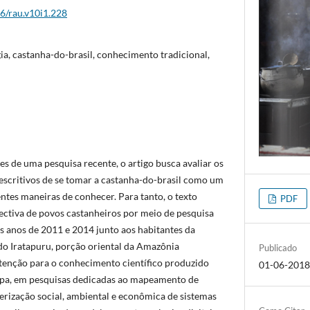
26/rau.v10i1.228
ia, castanha-do-brasil, conhecimento tradicional,
es de uma pesquisa recente, o artigo busca avaliar os
escritivos de se tomar a castanha-do-brasil como um
entes maneiras de conhecer. Para tanto, o texto
PDF
pectiva de povos castanheiros por meio de pesquisa
os anos de 2011 e 2014 junto aos habitantes da
o Iratapuru, porção oriental da Amazônia
Publicado
 atenção para o conhecimento científico produzido
01-06-201
apa, em pesquisas dedicadas ao mapeamento de
terização social, ambiental e econômica de sistemas