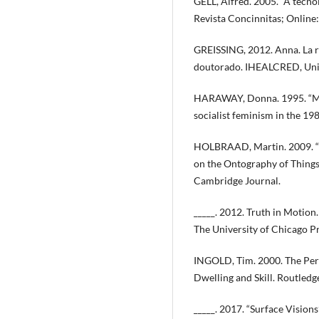
GELL, Alfred. 2005. “A tecno
Revista Concinnitas; Online
GREISSING, 2012. Anna. La r
doutorado. IHEALCRED, Unive
HARAWAY, Donna. 1995. “Man
socialist feminism in the 1980
HOLBRAAD, Martin. 2009. “O
on the Ontography of Things
Cambridge Journal.
_____. 2012. Truth in Motio
The University of Chicago Pr
INGOLD, Tim. 2000. The Perc
Dwelling and Skill. Routledg
_____. 2017. “Surface Visions