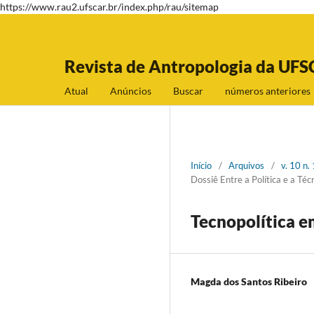
https://www.rau2.ufscar.br/index.php/rau/sitemap
Revista de Antropologia da UFS
Atual
Anúncios
Buscar
números anteriores
Início
/
Arquivos
/
v. 10 n.
Dossiê Entre a Política e a T
Tecnopolítica e
Magda dos Santos Ribeiro