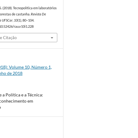
S. (2018). Tecnopolítica em laboratórios
lorestas de castanha.
Revista De
a UFSCar
,
10
(1), 80–104.
/10.52426/rau.v10i1.228
e Citação
(2018): Volume 10, Número 1,
unho de 2018
 a Política e a Técnica:
e conhecimento em
o