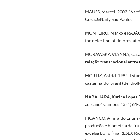
MAUSS, Marcel. 2003. “As téc
Cosac&Naify São Paulo.
MONTEIRO, Marko e RAJÃO, Ra
the detection of deforestatio
MORAWSKA VIANNA, Catarina.
relação transnacional entr
MORTIZ, Astrid. 1984. Estudo
castanha-do-brasil (Bertholl
NARAHARA, Karine Lopes. "O
acreano". Campos 13 (1) 61-
PICANÇO, Amiraldo Enuns de 
produção e biometria de fru
excelsa Bonpl.) na RESEX Rio