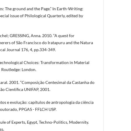
es: The ground and the Page.” In Earth-Writing:
cial issue of Philological Quarterly, edited by
el; GRESSING, Anna. 2010. “A quest for
atherers of São Francisco do Iratapuru and the Natura
cal Journal 176, 4, pp.334-349.
chnological Choices: Transformation in Material
. Routledge: London.
ral. 2001. “Composição Centesimal da Castanha do
ação Científica UNIFAP, 2001.
os e evolução: capítulos de antropologia da ciência
Doutorado, PPGAS - FFLCH USP.
le of Experts, Egypt, Techno-Politics, Modernity.
ss.