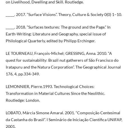
on Livelihood, Dwelling and Skill. Routledge.
_____. 2017. “Surface Visions”. Theory, Culture & Society 0(0) 1–10.
_____. 2018. “Surfaces textures: The ground and the Page.” In
Earth-Writing: Literature and Geography, special issue of
Philological Quarterly, edited by Philipp Erchinger.
LE TOURNEAU, François-Michel; GRESSING, Anna. 2010. “A
quest for sustainability: Brazil nut gatherers of São Francisco do
Iratapuru and the Natura Corporation”. The Geographical Journal
176, 4, pp.334-349.
LEMONNIER, Pierre.1993. Technological Choices:
Transformation in Material Cultures Since the Neolithic.
Routledge: London.
LOBATO, Márcia Simone Amaral. 2001. “Composição Centesimal
da Castanha do Brasil”. I Seminário de Iniciação Científica UNIFAP,
2001.