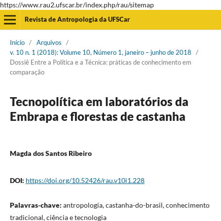
https://www.rau2.ufscar.br/index.php/rau/sitemap
Revista de Antropologia da UFSCar
Início
/
Arquivos
/
v. 10 n. 1 (2018): Volume 10, Número 1, janeiro – junho de 2018
/
Dossiê Entre a Política e a Técnica: práticas de conhecimento em
comparação
Tecnopolítica em laboratórios da
Embrapa e florestas de castanha
Magda dos Santos Ribeiro
DOI:
https://doi.org/10.52426/rau.v10i1.228
Palavras-chave:
antropologia, castanha-do-brasil, conhecimento
tradicional, ciência e tecnologia