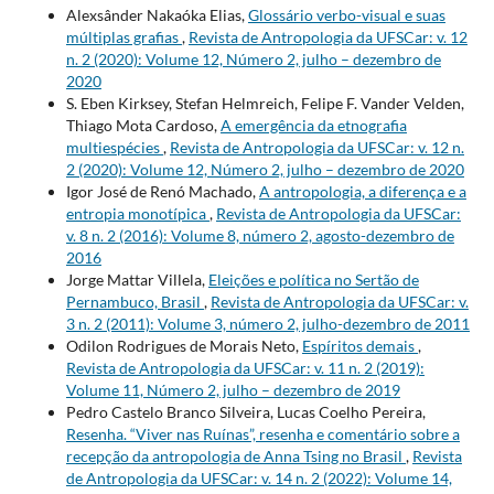
Alexsânder Nakaóka Elias,
Glossário verbo-visual e suas
múltiplas grafias
,
Revista de Antropologia da UFSCar: v. 12
n. 2 (2020): Volume 12, Número 2, julho – dezembro de
2020
S. Eben Kirksey, Stefan Helmreich, Felipe F. Vander Velden,
Thiago Mota Cardoso,
A emergência da etnografia
multiespécies
,
Revista de Antropologia da UFSCar: v. 12 n.
2 (2020): Volume 12, Número 2, julho – dezembro de 2020
Igor José de Renó Machado,
A antropologia, a diferença e a
entropia monotípica
,
Revista de Antropologia da UFSCar:
v. 8 n. 2 (2016): Volume 8, número 2, agosto-dezembro de
2016
Jorge Mattar Villela,
Eleições e política no Sertão de
Pernambuco, Brasil
,
Revista de Antropologia da UFSCar: v.
3 n. 2 (2011): Volume 3, número 2, julho-dezembro de 2011
Odilon Rodrigues de Morais Neto,
Espíritos demais
,
Revista de Antropologia da UFSCar: v. 11 n. 2 (2019):
Volume 11, Número 2, julho – dezembro de 2019
Pedro Castelo Branco Silveira, Lucas Coelho Pereira,
Resenha. “Viver nas Ruínas”, resenha e comentário sobre a
recepção da antropologia de Anna Tsing no Brasil
,
Revista
de Antropologia da UFSCar: v. 14 n. 2 (2022): Volume 14,