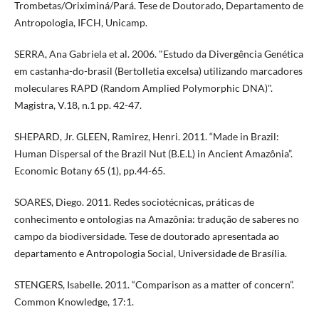
Trombetas/Oriximiná/Pará. Tese de Doutorado, Departamento de
Antropologia, IFCH, Unicamp.
SERRA, Ana Gabriela et al. 2006. "Estudo da Divergência Genética
em castanha-do-brasil (Bertolletia excelsa) utilizando marcadores
moleculares RAPD (Random Amplied Polymorphic DNA)".
Magistra, V.18, n.1 pp. 42-47.
SHEPARD, Jr. GLEEN, Ramirez, Henri. 2011. “Made in Brazil:
Human Dispersal of the Brazil Nut (B.E.L) in Ancient Amazônia”.
Economic Botany 65 (1), pp.44-65.
SOARES, Diego. 2011. Redes sociotécnicas, práticas de
conhecimento e ontologias na Amazônia: tradução de saberes no
campo da biodiversidade. Tese de doutorado apresentada ao
departamento e Antropologia Social, Universidade de Brasília.
STENGERS, Isabelle. 2011. “Comparison as a matter of concern”.
Common Knowledge, 17:1.