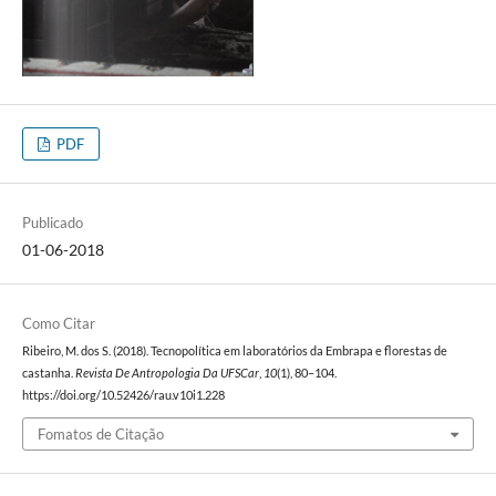
PDF
Publicado
01-06-2018
Como Citar
Ribeiro, M. dos S. (2018). Tecnopolítica em laboratórios da Embrapa e florestas de
castanha.
Revista De Antropologia Da UFSCar
,
10
(1), 80–104.
https://doi.org/10.52426/rau.v10i1.228
Fomatos de Citação