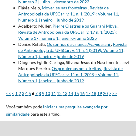
Número 2 | julho – dezembro de 2022
Flávia Melo,
Mover-se nas fronteiras
,
Revista de
Antropologia da UFSCar: v. 11 n. 1 (2019): Volume 11,
Número 1, janeiro – junho de 2019
Adalberto Müller,
Pierre Clastres e os Guarani Mbyá
,
Revista de Antropologia da UFSCar: v. 17 n. 1 (2025):
Volume 17, número 1, janeiro-junho 2025
Denize Refatti,
Os sonhos da criança Ava-guarani
,
Revista
de Antropologia da UFSCar: v. 11 n. 1 (2019): Volume 11,
Número 1, janeiro – junho de 2019
Diógenes Egidio Cariaga, Silvana Jesus do Nascimento, Levi
Marques Pereira,
Os problemas nos direitos
,
Revista de
Antropologia da UFSCar: v. 11 n. 1 (2019): Volume 11,
Número 1, janeiro – junho de 2019
<<
<
1
2
3
4
5
6
7
8
9
10
11
12
13
14
15
16
17
18
19
20
>
>>
Você também pode
iniciar uma pesquisa avançada por
similaridade
para este artigo.