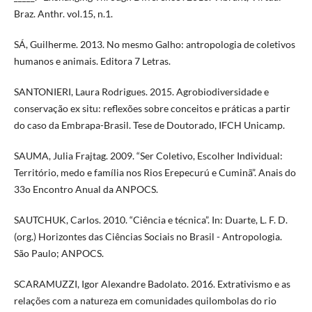
Braz. Anthr. vol.15, n.1.
SÁ, Guilherme. 2013. No mesmo Galho: antropologia de coletivos
humanos e animais. Editora 7 Letras.
SANTONIERI, Laura Rodrigues. 2015. Agrobiodiversidade e
conservação ex situ: reflexões sobre conceitos e práticas a partir
do caso da Embrapa-Brasil. Tese de Doutorado, IFCH Unicamp.
SAUMA, Julia Frajtag. 2009. “Ser Coletivo, Escolher Individual:
Território, medo e família nos Rios Erepecurú e Cuminã”. Anais do
33o Encontro Anual da ANPOCS.
SAUTCHUK, Carlos. 2010. “Ciência e técnica”. In: Duarte, L. F. D.
(org.) Horizontes das Ciências Sociais no Brasil - Antropologia.
São Paulo; ANPOCS.
SCARAMUZZI, Igor Alexandre Badolato. 2016. Extrativismo e as
relações com a natureza em comunidades quilombolas do rio