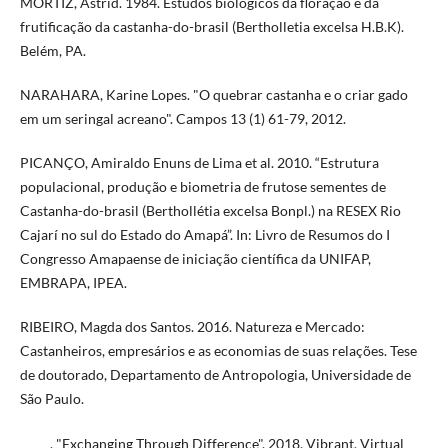
MORTIZ, Astrid. 1984. Estudos biológicos da floração e da
frutificação da castanha-do-brasil (Bertholletia excelsa H.B.K).
Belém, PA.
NARAHARA, Karine Lopes. "O quebrar castanha e o criar gado
em um seringal acreano". Campos 13 (1) 61-79, 2012.
PICANÇO, Amiraldo Enuns de Lima et al. 2010. “Estrutura
populacional, produção e biometria de frutose sementes de
Castanha-do-brasil (Berthollétia excelsa Bonpl.) na RESEX Rio
Cajarí no sul do Estado do Amapá”. In: Livro de Resumos do I
Congresso Amapaense de iniciação científica da UNIFAP,
EMBRAPA, IPEA.
RIBEIRO, Magda dos Santos. 2016. Natureza e Mercado:
Castanheiros, empresários e as economias de suas relações. Tese
de doutorado, Departamento de Antropologia, Universidade de
São Paulo.
_____. "Exchanging Through Difference". 2018. Vibrant, Virtual