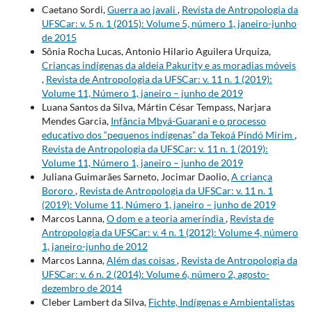
Caetano Sordi,
Guerra ao javali
,
Revista de Antropologia da
UFSCar: v. 5 n. 1 (2015): Volume 5, número 1, janeiro-junho
de 2015
Sônia Rocha Lucas, Antonio Hilario Aguilera Urquiza,
Crianças indígenas da aldeia Pakurity e as moradias móveis
,
Revista de Antropologia da UFSCar: v. 11 n. 1 (2019):
Volume 11, Número 1, janeiro – junho de 2019
Luana Santos da Silva, Mártin César Tempass, Narjara
Mendes Garcia,
Infância Mbyá-Guarani e o processo
educativo dos “pequenos indígenas” da Tekoá Pindó Mirim
,
Revista de Antropologia da UFSCar: v. 11 n. 1 (2019):
Volume 11, Número 1, janeiro – junho de 2019
Juliana Guimarães Sarneto, Jocimar Daolio,
A criança
Bororo
,
Revista de Antropologia da UFSCar: v. 11 n. 1
(2019): Volume 11, Número 1, janeiro – junho de 2019
Marcos Lanna,
O dom e a teoria ameríndia
,
Revista de
Antropologia da UFSCar: v. 4 n. 1 (2012): Volume 4, número
1, janeiro-junho de 2012
Marcos Lanna,
Além das coisas
,
Revista de Antropologia da
UFSCar: v. 6 n. 2 (2014): Volume 6, número 2, agosto-
dezembro de 2014
Cleber Lambert da Silva,
Fichte, Indígenas e Ambientalistas