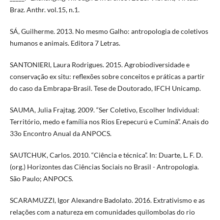
Braz. Anthr. vol.15, n.1.
SÁ, Guilherme. 2013. No mesmo Galho: antropologia de coletivos
humanos e animais. Editora 7 Letras.
SANTONIERI, Laura Rodrigues. 2015. Agrobiodiversidade e
conservação ex situ: reflexões sobre conceitos e práticas a partir
do caso da Embrapa-Brasil. Tese de Doutorado, IFCH Unicamp.
SAUMA, Julia Frajtag. 2009. “Ser Coletivo, Escolher Individual:
Território, medo e família nos Rios Erepecurú e Cuminã”. Anais do
33o Encontro Anual da ANPOCS.
SAUTCHUK, Carlos. 2010. “Ciência e técnica”. In: Duarte, L. F. D.
(org.) Horizontes das Ciências Sociais no Brasil - Antropologia.
São Paulo; ANPOCS.
SCARAMUZZI, Igor Alexandre Badolato. 2016. Extrativismo e as
relações com a natureza em comunidades quilombolas do rio