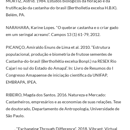
MORTIZ, Astrid. 1984. Estudos biológicos da floração e da
frutificação da castanha-do-brasil (Bertholletia excelsa H.B.K).
Belém, PA.
NARAHARA, Karine Lopes. "O quebrar castanha e o criar gado
em um seringal acreano". Campos 13 (1) 61-79, 2012.
PICANÇO, Amiraldo Enuns de Lima et al. 2010. “Estrutura
populacional, produção e biometria de frutose sementes de
Castanha-do-brasil (Berthollétia excelsa Bonpl.) na RESEX Rio
Cajarí no sul do Estado do Amapá”. In: Livro de Resumos do I
Congresso Amapaense de iniciação científica da UNIFAP,
EMBRAPA, IPEA.
RIBEIRO, Magda dos Santos. 2016. Natureza e Mercado:
Castanheiros, empresários e as economias de suas relações. Tese
de doutorado, Departamento de Antropologia, Universidade de
São Paulo.
_____. "Exchanging Through Difference". 2018. Vibrant, Virtual