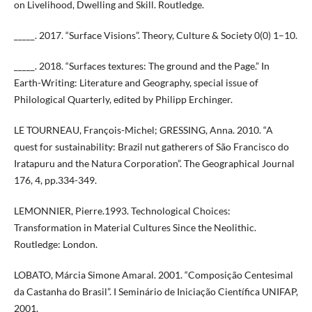
on Livelihood, Dwelling and Skill. Routledge.
_____. 2017. “Surface Visions”. Theory, Culture & Society 0(0) 1–10.
_____. 2018. “Surfaces textures: The ground and the Page.” In
Earth-Writing: Literature and Geography, special issue of
Philological Quarterly, edited by Philipp Erchinger.
LE TOURNEAU, François-Michel; GRESSING, Anna. 2010. “A
quest for sustainability: Brazil nut gatherers of São Francisco do
Iratapuru and the Natura Corporation”. The Geographical Journal
176, 4, pp.334-349.
LEMONNIER, Pierre.1993. Technological Choices:
Transformation in Material Cultures Since the Neolithic.
Routledge: London.
LOBATO, Márcia Simone Amaral. 2001. “Composição Centesimal
da Castanha do Brasil”. I Seminário de Iniciação Científica UNIFAP,
2001.