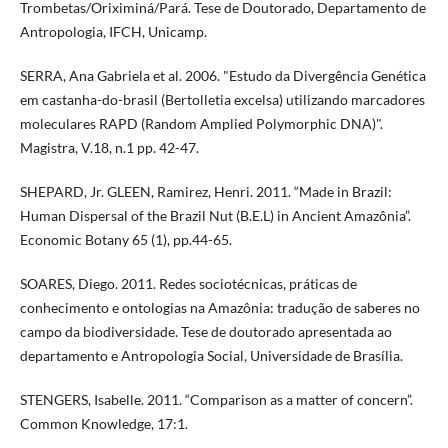
Trombetas/Oriximiná/Pará. Tese de Doutorado, Departamento de
Antropologia, IFCH, Unicamp.
SERRA, Ana Gabriela et al. 2006. "Estudo da Divergência Genética
em castanha-do-brasil (Bertolletia excelsa) utilizando marcadores
moleculares RAPD (Random Amplied Polymorphic DNA)".
Magistra, V.18, n.1 pp. 42-47.
SHEPARD, Jr. GLEEN, Ramirez, Henri. 2011. “Made in Brazil:
Human Dispersal of the Brazil Nut (B.E.L) in Ancient Amazônia”.
Economic Botany 65 (1), pp.44-65.
SOARES, Diego. 2011. Redes sociotécnicas, práticas de
conhecimento e ontologias na Amazônia: tradução de saberes no
campo da biodiversidade. Tese de doutorado apresentada ao
departamento e Antropologia Social, Universidade de Brasília.
STENGERS, Isabelle. 2011. “Comparison as a matter of concern”.
Common Knowledge, 17:1.