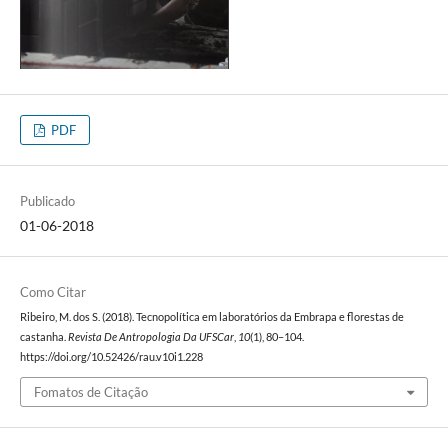
PDF
Publicado
01-06-2018
Como Citar
Ribeiro, M. dos S. (2018). Tecnopolítica em laboratórios da Embrapa e florestas de
castanha.
Revista De Antropologia Da UFSCar
,
10
(1), 80–104.
https://doi.org/10.52426/rau.v10i1.228
Fomatos de Citação