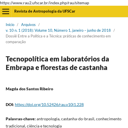
https://www.rau2.ufscar.br/index.php/rau/sitemap
Revista de Antropologia da UFSCar
Início
/
Arquivos
/
v. 10 n. 1 (2018): Volume 10, Número 1, janeiro – junho de 2018
/
Dossiê Entre a Política e a Técnica: práticas de conhecimento em
comparação
Tecnopolítica em laboratórios da
Embrapa e florestas de castanha
Magda dos Santos Ribeiro
DOI:
https://doi.org/10.52426/rau.v10i1.228
Palavras-chave:
antropologia, castanha-do-brasil, conhecimento
tradicional, ciência e tecnologia