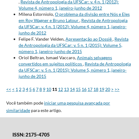
,
Revista de Antropologia da UFSCar: v. 4 n. 1 (2012):
Volume 4, número 1, janeiro-junho de 2012
Milena Estorniolo,
O problema da divisão entre Nós e Eles
em Roy Wagner e Bruno Latour
,
Revista de Antropologia
da UFSCar: v. 4 n. 1 (2012): Volume 4, número 1, janeiro-
junho de 2012
Felipe F. Vander Velden,
Apresentação ao Dossiê
,
Revista
de Antropologia da UFSCar: v. 5 n. 1 (2015): Volume 5,
número 1, janeiro-junho de 2015
Oriol Beltran, Ismael Vaccaro,
Animais selvagens
convertidos em sujeitos políticos
,
Revista de Antropologia
da UFSCar: v. 5 n. 1 (2015): Volume 5, número 1, janeiro-
junho de 2015
<<
<
1
2
3
4
5
6
7
8
9
10
11
12
13
14
15
16
17
18
19
20
>
>>
Você também pode
iniciar uma pesquisa avançada por
similaridade
para este artigo.
ISSN: 2175-4705