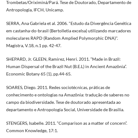
Trombetas/Oriximiná/Pará. Tese de Doutorado, Departamento de
Antropologia, IFCH, Unicamp.
SERRA, Ana Gabriela et al. 2006. "Estudo da Divergência Genética
em castanha-do-brasil (Bertolletia excelsa) utilizando marcadores
moleculares RAPD (Random Amplied Polymorphic DNA)".
Magistra, V.18, n.1 pp. 42-47.
SHEPARD, Jr. GLEEN, Ramirez, Henri. 2011. “Made in Brazil:
Human Dispersal of the Brazil Nut (B.E.L) in Ancient Amazônia”.
Economic Botany 65 (1), pp.44-65.
SOARES, Diego. 2011. Redes sociotécnicas, práticas de
conhecimento e ontologias na Amazônia: tradução de saberes no
campo da biodiversidade. Tese de doutorado apresentada ao
departamento e Antropologia Social, Universidade de Brasília.
STENGERS, Isabelle. 2011. “Comparison as a matter of concern”.
Common Knowledge, 17:1.