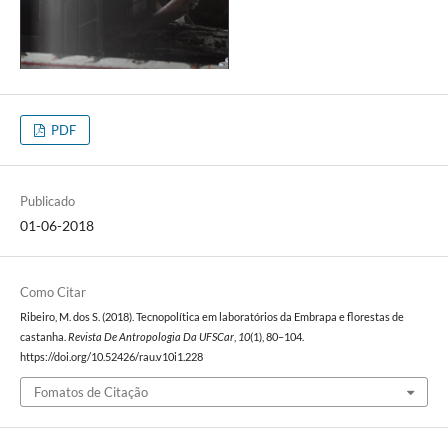
PDF
Publicado
01-06-2018
Como Citar
Ribeiro, M. dos S. (2018). Tecnopolítica em laboratórios da Embrapa e florestas de
castanha.
Revista De Antropologia Da UFSCar
,
10
(1), 80–104.
https://doi.org/10.52426/rau.v10i1.228
Fomatos de Citação