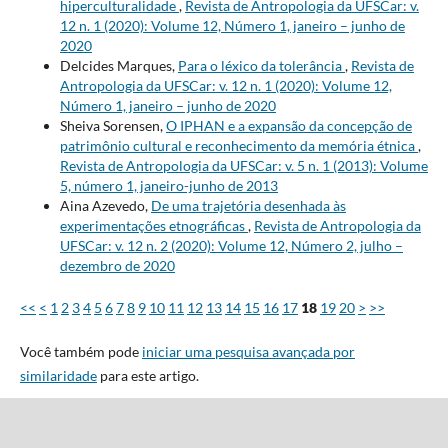
hiperculturalidade
,
Revista de Antropologia da UFSCar: v.
12 n. 1 (2020): Volume 12, Número 1, janeiro – junho de
2020
Delcides Marques,
Para o léxico da tolerância
,
Revista de
Antropologia da UFSCar: v. 12 n. 1 (2020): Volume 12,
Número 1, janeiro – junho de 2020
Sheiva Sorensen,
O IPHAN e a expansão da concepção de
patrimônio cultural e reconhecimento da memória étnica
,
Revista de Antropologia da UFSCar: v. 5 n. 1 (2013): Volume
5, número 1, janeiro-junho de 2013
Aina Azevedo,
De uma trajetória desenhada às
experimentações etnográficas
,
Revista de Antropologia da
UFSCar: v. 12 n. 2 (2020): Volume 12, Número 2, julho –
dezembro de 2020
<<
<
1
2
3
4
5
6
7
8
9
10
11
12
13
14
15
16
17
18
19
20
>
>>
Você também pode
iniciar uma pesquisa avançada por
similaridade
para este artigo.