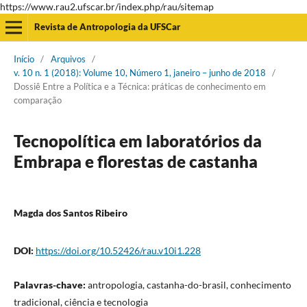
https://www.rau2.ufscar.br/index.php/rau/sitemap
Revista de Antropologia da UFSCar
Início
/
Arquivos
/
v. 10 n. 1 (2018): Volume 10, Número 1, janeiro – junho de 2018
/
Dossiê Entre a Política e a Técnica: práticas de conhecimento em
comparação
Tecnopolítica em laboratórios da
Embrapa e florestas de castanha
Magda dos Santos Ribeiro
DOI:
https://doi.org/10.52426/rau.v10i1.228
Palavras-chave:
antropologia, castanha-do-brasil, conhecimento
tradicional, ciência e tecnologia