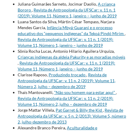
Juliana Guimarães Sarneto, Jocimar Daolio,
A criança
Bororo
,
Revista de Antropologia da UFSCar: v. 11 n. 1
(2019): Volume 11, Número 1, janeiro – junho de 2019
Luana Santos da Silva, Mártin César Tempass, Narjara
Mendes Garcia,
Infância Mbyá-Guarani e o processo
educativo dos “pequenos indígenas” da Tekoá Pindó Mirim
,
Revista de Antropologia da UFSCar: v. 11 n. 1 (2019):
Volume 11, Número 1, janeiro – junho de 2019
Sônia Rocha Lucas, Antonio Hilario Aguilera Urquiza,
Crianças indígenas da aldeia Pakurity e as moradias móveis
,
Revista de Antropologia da UFSCar: v. 11 n. 1 (2019):
Volume 11, Número 1, janeiro – junho de 2019
Clarisse Raposo,
Produzindo trocado
,
Revista de
Antropologia da UFSCar: v. 11 n. 2 (2019): Volume 11,
Número 2, julho – dezembro de 2019
Thais Mantovanelli,
“Não sou homem para estar aqui”
,
Revista de Antropologia da UFSCar: v. 11 n. 2 (2019):
Volume 11, Número 2, julho – dezembro de 2019
Jorge Mattar Villela,
Pat Garret & Billy the Kid
,
Revista de
Antropologia da UFSCar: v. 5 n. 2 (2013): Volume 5, número
2, julho-dezembro de 2013
Alexandre Branco Pereira,
Aculturalidade e