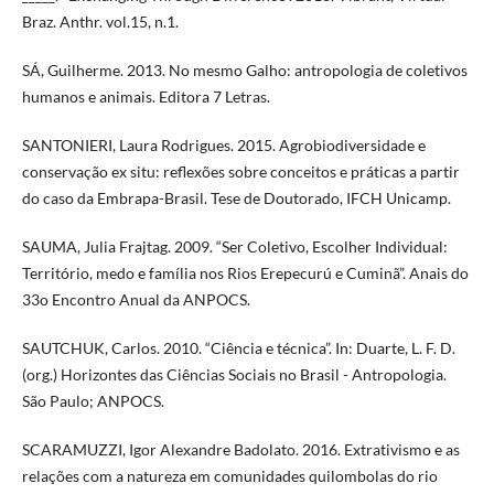
Braz. Anthr. vol.15, n.1.
SÁ, Guilherme. 2013. No mesmo Galho: antropologia de coletivos
humanos e animais. Editora 7 Letras.
SANTONIERI, Laura Rodrigues. 2015. Agrobiodiversidade e
conservação ex situ: reflexões sobre conceitos e práticas a partir
do caso da Embrapa-Brasil. Tese de Doutorado, IFCH Unicamp.
SAUMA, Julia Frajtag. 2009. “Ser Coletivo, Escolher Individual:
Território, medo e família nos Rios Erepecurú e Cuminã”. Anais do
33o Encontro Anual da ANPOCS.
SAUTCHUK, Carlos. 2010. “Ciência e técnica”. In: Duarte, L. F. D.
(org.) Horizontes das Ciências Sociais no Brasil - Antropologia.
São Paulo; ANPOCS.
SCARAMUZZI, Igor Alexandre Badolato. 2016. Extrativismo e as
relações com a natureza em comunidades quilombolas do rio