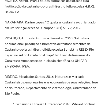
MORTIZ, Astrid. 1984. Estudos biológicos da floração e da
frutificação da castanha-do-brasil (Bertholletia excelsa H.B.K).
Belém, PA.
NARAHARA, Karine Lopes. "O quebrar castanha e o criar gado
em um seringal acreano". Campos 13 (1) 61-79, 2012.
PICANÇO, Amiraldo Enuns de Lima et al. 2010. “Estrutura
populacional, produção e biometria de frutose sementes de
Castanha-do-brasil (Berthollétia excelsa Bonpl.) na RESEX Rio
Cajarí no sul do Estado do Amapá”. In: Livro de Resumos do I
Congresso Amapaense de iniciação científica da UNIFAP,
EMBRAPA, IPEA.
RIBEIRO, Magda dos Santos. 2016. Natureza e Mercado:
Castanheiros, empresários e as economias de suas relações. Tese
de doutorado, Departamento de Antropologia, Universidade de
São Paulo.
_____. "Exchanging Through Difference". 2018. Vibrant, Virtual