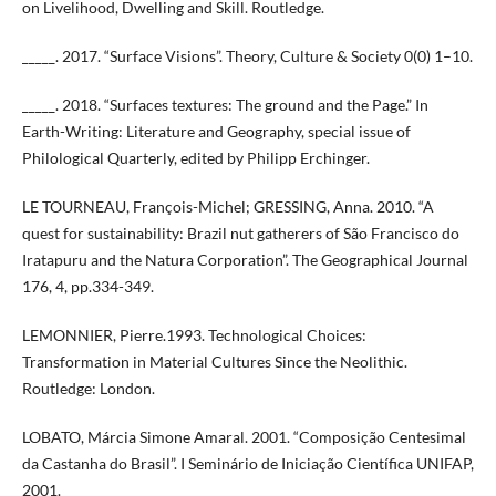
on Livelihood, Dwelling and Skill. Routledge.
_____. 2017. “Surface Visions”. Theory, Culture & Society 0(0) 1–10.
_____. 2018. “Surfaces textures: The ground and the Page.” In
Earth-Writing: Literature and Geography, special issue of
Philological Quarterly, edited by Philipp Erchinger.
LE TOURNEAU, François-Michel; GRESSING, Anna. 2010. “A
quest for sustainability: Brazil nut gatherers of São Francisco do
Iratapuru and the Natura Corporation”. The Geographical Journal
176, 4, pp.334-349.
LEMONNIER, Pierre.1993. Technological Choices:
Transformation in Material Cultures Since the Neolithic.
Routledge: London.
LOBATO, Márcia Simone Amaral. 2001. “Composição Centesimal
da Castanha do Brasil”. I Seminário de Iniciação Científica UNIFAP,
2001.