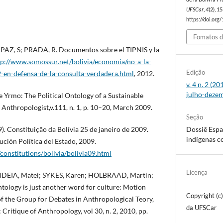
UFSCar
,
4
(2), 1
https://doi.org
Fomatos d
AZ, S; PRADA, R. Documentos sobre el TIPNIS y la
tp://www.somossur.net/bolivia/economia/no-a-la-
Edição
2-en-defensa-de-la-consulta-verdadera.html
, 2012.
v. 4 n. 2 (2
julho-deze
 Yrmo: The Political Ontology of a Sustainable
nthropologist,v.111, n. 1, p. 10–20, March 2009.
Seção
. Constituição da Bolívia 25 de janeiro de 2009.
Dossiê Espa
indígenas 
ución Política del Estado, 2009.
constitutions/bolivia/bolivia09.html
Licença
DEIA, Matei; SYKES, Karen; HOLBRAAD, Martin;
ogy is just another word for culture: Motion
Copyright (c
of the Group for Debates in Anthropological Teory,
da UFSCar
 Critique of Anthropology, vol 30, n. 2, 2010, pp.