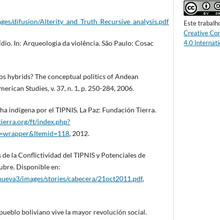
es/difusion/Alterity_and_Truth_Recursive_analysis.pdf
Este trabalh
Creative Co
io. In: Arqueologia da violência. São Paulo: Cosac
4.0 Internati
 hybrids? The conceptual politics of Andean
merican Studies, v. 37, n. 1, p. 250-284, 2006.
ndígena por el TIPNIS. La Paz: Fundación Tierra.
ierra.org/ft/index.php?
=wrapper&Itemid=118
, 2012.
 la Conflictividad del TIPNIS y Potenciales de
ubre. Disponible en:
/nueva3/images/stories/cabecera/21oct2011.pdf
,
ueblo boliviano vive la mayor revolución social.