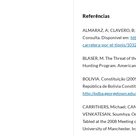
Referências
ALMARAZ, A; CLAVERO, B; P
Consulta. Disponível em:
ht
carretera-por-el-tipnis/103
BLASER, M. The Threat of the
Hunting Program. American A
BOLIVIA. Constituição (2009)
República de Bolivia Constit
http://pdba.georgetown.edu/
CARRITHERS, Michael; CAN
VENKATESAN, Soumhya. Ontol
Tabled at the 2008 Meeting 
University of Manchester. In: