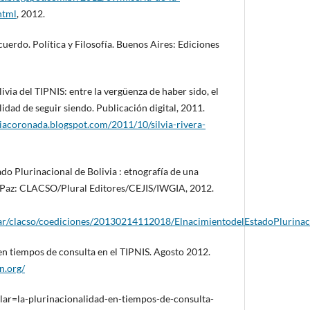
html
, 2012.
erdo. Política y Filosofía. Buenos Aires: Ediciones
ia del TIPNIS: entre la vergüenza de haber sido, el
ilidad de seguir siendo. Publicación digital, 2011.
uiacoronada.blogspot.com/2011/10/silvia-rivera-
ado Plurinacional de Bolivia : etnografía de una
 Paz: CLACSO/Plural Editores/CEJIS/IWGIA, 2012.
du.ar/clacso/coediciones/20130214112018/ElnacimientodelEstadoPlurinac
 en tiempos de consulta en el TIPNIS. Agosto 2012.
on.org/
lar=la-plurinacionalidad-en-tiempos-de-consulta-