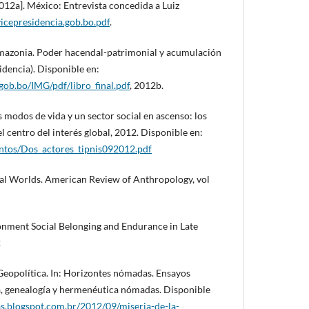
012a]. México: Entrevista concedida a Luiz
icepresidencia.gob.bo.pdf
.
 Amazonia. Poder hacendal-patrimonial y acumulación
sidencia). Disponible en:
gob.bo/IMG/pdf/libro_final.pdf
, 2012b.
s modos de vida y un sector social en ascenso: los
l centro del interés global, 2012. Disponible en:
ntos/Dos_actores_tipnis092012.pdf
al Worlds. American Review of Anthropology, vol
onment Social Belonging and Endurance in Late
2
Geopolítica. In: Horizontes nómadas. Ensayos
ía, genealogía y hermenéutica nómadas. Disponible
s.blogspot.com.br/2012/09/miseria-de-la-