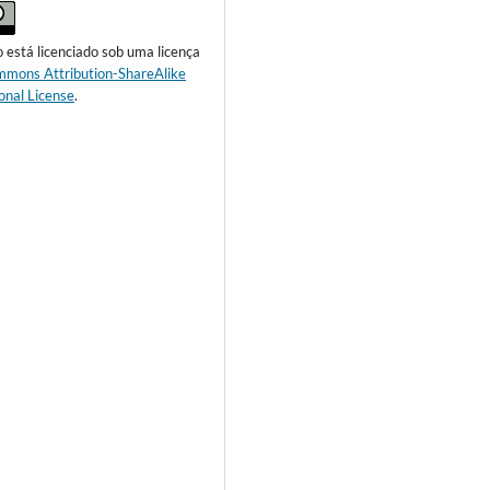
o está licenciado sob uma licença
mmons Attribution-ShareAlike
onal License
.