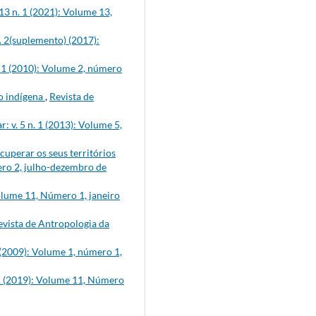
13 n. 1 (2021): Volume 13,
. 2(suplemento) (2017):
. 1 (2010): Volume 2, número
o indígena
,
Revista de
: v. 5 n. 1 (2013): Volume 5,
cuperar os seus territórios
ero 2, julho-dezembro de
Volume 11, Número 1, janeiro
evista de Antropologia da
 (2009): Volume 1, número 1,
 1 (2019): Volume 11, Número