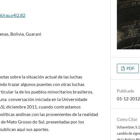
6/rau.v4i2.82
enas, Bolívia, Guarani
PDF
otas sobre la situación actual de las luchas
ando trazar algunos puentes con otras luchas
Publicado
rticular la de los pueblos minoritarios brasileros.
01-12-201
 una conversación iniciada en la Universidade
AS), diciembre 2011, cuando contrastamos
olíticas andinas con las provenientes de la realidad
Como Citar
 de Mato Grosso do Sul, presentadas por los
Schavelzon, S. (
ublican aquí sus aportes.
cambio de signo
de la Bolivia Pl