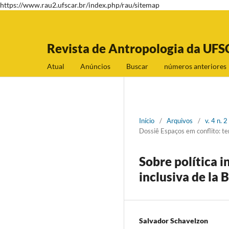
https://www.rau2.ufscar.br/index.php/rau/sitemap
Revista de Antropologia da UFS
Atual
Anúncios
Buscar
números anteriores
Início
/
Arquivos
/
v. 4 n.
Dossiê Espaços em conflito: 
Sobre política i
inclusiva de la 
Salvador Schavelzon