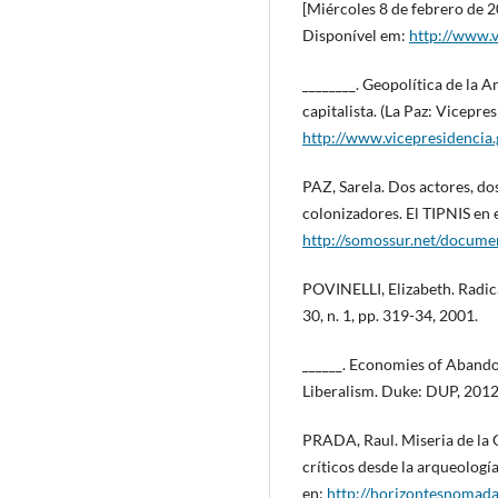
[Miércoles 8 de febrero de 2
Disponível em:
http://www.v
________. Geopolítica de la
capitalista. (La Paz: Vicepre
http://www.vicepresidencia.
PAZ, Sarela. Dos actores, do
colonizadores. El TIPNIS en e
http://somossur.net/docume
POVINELLI, Elizabeth. Radic
30, n. 1, pp. 319-34, 2001.
______. Economies of Aband
Liberalism. Duke: DUP, 201
PRADA, Raul. Miseria de la 
críticos desde la arqueolog
en:
http://horizontesnomada