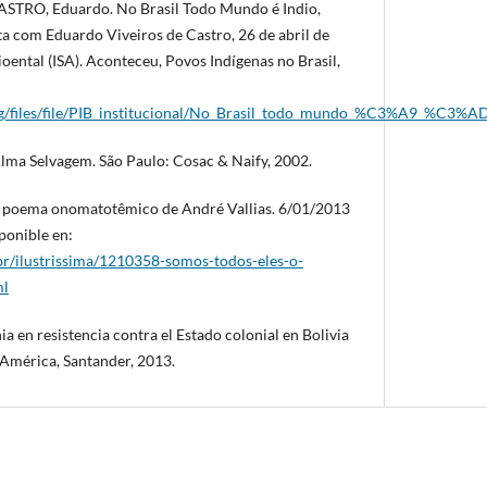
ASTRO, Eduardo. No Brasil Todo Mundo é Indio,
ta com Eduardo Viveiros de Castro, 26 de abril de
oental (ISA). Aconteceu, Povos Indígenas no Brasil,
org/files/file/PIB_institucional/No_Brasil_todo_mundo_%C3%A9_%C3%A
Alma Selvagem. São Paulo: Cosac & Naify, 2002.
 o poema onomatotêmico de André Vallias. 6/01/2013
sponible en:
br/ilustrissima/1210358-somos-todos-eles-o-
ml
ia en resistencia contra el Estado colonial en Bolivia
a América, Santander, 2013.