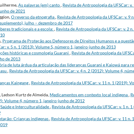
uilherme,
As palavras (em) canto
,
Revista de Antropologia da UFSCar: v. 
junho de 2021
ggion,
O reverso da etnografia
,
Revista de Antropologia da UFSCar: v. 9 n
suplemento), julho – dezembro de 2017
beres tradicionais e a escola:
,
Revista de Antropologia da UFSCar: v. 2 n
010
s,
Programa de Proteção aos Defensores de Direitos Humanos e a questã
r: v. 5 n. 1 (2013): Volume 5, número 1, janeiro-junho de 2013
ções históricas e cosmologia Guarani
,
Revista de Antropologia da UFSCar
nho de 2013
ória de luta árdua da articulação das lideranças Guarani e Kaiowá para re
uasu
,
Revista de Antropologia da UFSCar: v. 4 n. 2 (2012): Volume 4, núm
ianças Kaingang
,
Revista de Antropologia da UFSCar: v. 11 n. 1 (2019): 
l, Ledson Kurtz de Almeida,
Medicamentos em contexto local indígena
,
R
12): Volume 4, número 1, janeiro-junho de 2012
,
Saúde e Interculturalidade
,
Revista de Antropologia da UFSCar: v. 1 n. 1
9
tação: Crianças indígenas
,
Revista de Antropologia da UFSCar: v. 11 n.
 2019