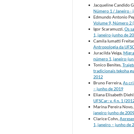
Jacqueline Candido G
Número 1 / Janeiro - 
Edmundo Antonio Pe
Volume 9, Número 2 (
Igor Scaramuzzi,
Os sa
1, janeiro-junho de 2
Camila Iumatti Freita
Antropologia da UFSCa
Juracilda Veiga,
Migra
número 1, janeiro-ju
Tonico Benites,
Trajet
tradicionais tekoha g
2012
Bruno Ferreira,
As cr
– junho de 2019
Eliana Elisabeth Dieh
UFSCar: v. 4 n. 1 (20
Marina Pereira Novo
janeiro-junho de 200
Clarice Cohn,
Apresen
1, janeiro – junho de