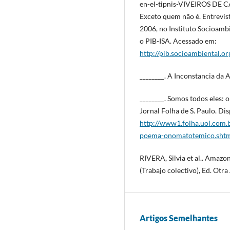
en-el-tipnis-VIVEIROS DE C
Exceto quem não é. Entrevis
2006, no Instituto Socioambi
o PIB-ISA. Acessado em:
http://pib.socioambiental.
________. A Inconstancia da 
________. Somos todos eles:
Jornal Folha de S. Paulo. Di
http://www1.folha.uol.com.
poema-onomatotemico.sht
RIVERA, Silvia et al.. Amazon
(Trabajo colectivo), Ed. Otr
Artigos Semelhantes