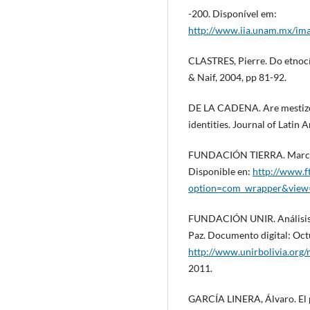
-200. Disponível em:
http://www.iia.unam.mx/imag
CLASTRES, Pierre. Do etnocíd
& Naif, 2004, pp 81-92.
DE LA CADENA. Are mestizos
identities. Journal of Latin A
FUNDACIÓN TIERRA. Marcha i
Disponible en:
http://www.ft
option=com_wrapper&view
FUNDACIÓN UNIR. Análisis de
Paz. Documento digital: Oct
http://www.unirbolivia.org
2011.
GARCÍA LINERA, Álvaro. El p