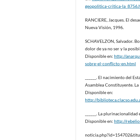
geopolitica-critica-la_8756.
RANCIERE, Jacques. El desacu
Nueva Visión, 1996.
SCHAVELZON, Salvador. Boliv
dolor de ya no ser y la posib
Disponible en:
http://anarq
sobre-el-conflicto-en.html
______. El nacimiento del Est
Asamblea Constituyente. La
Disponible en:
http://biblioteca.clacso.e
______. La plurinacionalidad
Disponible en:
http://rebeli
noticia.php?id=154702&titu