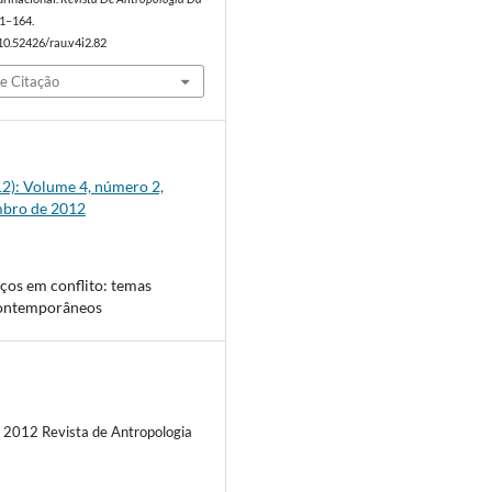
51–164.
/10.52426/rau.v4i2.82
e Citação
012): Volume 4, número 2,
mbro de 2012
ços em conflito: temas
contemporâneos
) 2012 Revista de Antropologia