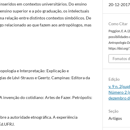
inseridos em contextos universitários. Do ensino
20-12-201
nsino superior e a pós-graduação, os intelectuais
a relação entre distintos contextos simbólicos. De
Como Citar
go relacionado ao que fazem aos antropólogos, mas
Peggion, E. A. (
possibilidades 
Antropologia D
https://doi.org
Fomatos d
opologia e Interpretação: Explicação e
as de Lévi-Strauss e Geertz. Campinas: Editora da
Edição
v. 9 n. 2(su
Número 2 (s
 invenção do cotidiano: Artes de Fazer. Petrópolis:
dezembro d
Seção
e a autoridade etnográfica. A experiência
Artigos
 Ed.UFRJ.