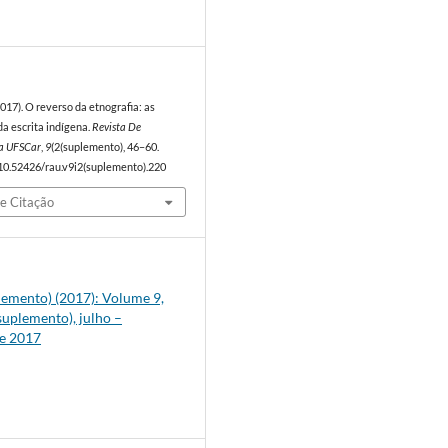
7
2017). O reverso da etnografia: as
da escrita indígena.
Revista De
a UFSCar
,
9
(2(suplemento), 46–60.
/10.52426/rau.v9i2(suplemento).220
e Citação
plemento) (2017): Volume 9,
uplemento), julho –
e 2017