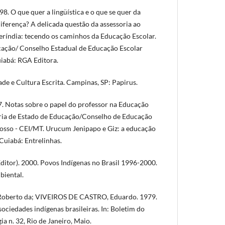
8. O que quer a lingüística e o que se quer da
diferença? A delicada questão da assessoria ao
ríndia: tecendo os caminhos da Educação Escolar.
cação/ Conselho Estadual de Educação Escolar
iabá: RGA Editora.
de e Cultura Escrita. Campinas, SP: Papirus.
Notas sobre o papel do professor na Educação
taria de Estado de Educação/Conselho de Educação
osso - CEI/MT. Urucum Jenipapo e Giz: a educação
Cuiabá: Entrelinhas.
itor). 2000. Povos Indígenas no Brasil 1996-2000.
biental.
oberto da; VIVEIROS DE CASTRO, Eduardo. 1979.
ociedades indígenas brasileiras. In: Boletim do
 n. 32, Rio de Janeiro, Maio.