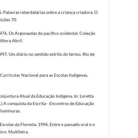
 Palavras retardatárias sobre a criança criadora. O
dições 70.
6. Os Argonautas do pacífico ocidental. Coleção
itora Abril.
7. Um diário no sentido estrito do termo. Rio de
Curricular Nacional para as Escolas Indígenas.
juntura Atual da Educação Indígena. In: Loretta
.) A conquista da Escrita - Encontros de Educação
Iluminuras.
colas da Floresta. 1996. Entre o passado oral e o
iro: Multiletra.