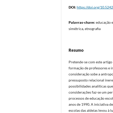
DOI:
https://doi.org/10.524
Palavras-chave:
educação es
simétrica, etnografia
Resumo
Pretende-se com este artigo 
formação de professores e in
consideração sobe a antropo
pressuposto relacional iner
possibilidades analíticas que
considerações faz-se um per
processos de educação escol
anos de 1990. A iniciativa d
escolas das aldeias levou à l