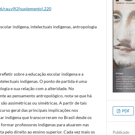
26/rau.v9i2(suplemento).220
colar indígena, intelectuais indígenas, antropologia
refletir sobre a educação escolar indígena e a
telectuais indígenas. O ponto de partida é uma
logia e sua relação com a alteridade. No
ente ao pensamento antropológico, nota-se que há
 são assimétricas ou simétricas. A partir de tais
curso geral das principais implicações nos
PDF
ar indígena que transcorreram no Brasil desde os
e formar professores indígenas para atuarem nas
uta pelo direito ao ensino superior. Cada vez mais os
Publicado