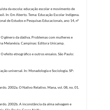
uista da escola: educação escolar e movimento de
sil. In: Em Aberto. Tema: Educação Escolar Indígena.
onal de Estudos e Pesquisas Educacionais, ano 14, n°
O gênero da dádiva. Problemas com mulheres e
na Melanésia. Campinas: Editora Unicamp.
 efeito etnográfico e outros ensaios. São Paulo:
ação universal. In: Monadologia e Sociologia. SP:
. 2002a. O Nativo Relativo. Mana, vol. 08, no. 01.
o. 2002b. A inconstância da alma selvagem e
ia. São Paulo: Cosac Naify.