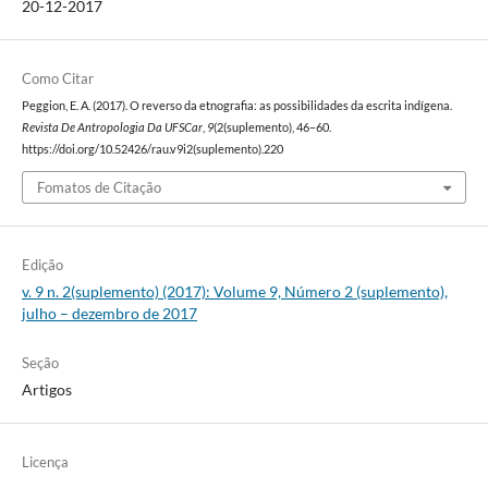
20-12-2017
Como Citar
Peggion, E. A. (2017). O reverso da etnografia: as possibilidades da escrita indígena.
Revista De Antropologia Da UFSCar
,
9
(2(suplemento), 46–60.
https://doi.org/10.52426/rau.v9i2(suplemento).220
Fomatos de Citação
Edição
v. 9 n. 2(suplemento) (2017): Volume 9, Número 2 (suplemento),
julho – dezembro de 2017
Seção
Artigos
Licença