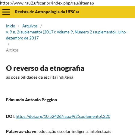
https://www.rau2.ufscar.br/index.php/rau/sitemap
Revista de Antropologia da UFSCar
Início
/
Arquivos
/
v. 9 n. 2(suplemento) (2017): Volume 9, Número 2 (suplemento), julho –
dezembro de 2017
/
Artigos
O reverso da etnografia
as possibilidades da escrita indígena
Edmundo Antonio Peggion
DOI:
https://doi.org/10.52426/rau.v9i2(suplemento).220
Palavras-chave:
educação escolar indígena, intelectuais