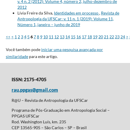
v. 4 n. 2 (2012): Volume 4, número 2, julho-dezembro de
2012
Lívia Freire da Silva,
Identidades em processo
,
Revista de
Antropologia da UFSCar: v. 11 n. 1 (2019): Volume 11,
Número 1, janeiro – junho de 2019
<<
<
1
2
3
4
5
6
7
8
9
10
11
12
13
14
15
16
17
18
19
20
21
22
23
24
>
Você também pode
iniciar uma pesquisa avançada por
similaridade
para este artigo.
ISSN: 2175-4705
rau.ppgas@gmail.com
R@U – Revista de Antropologia da UFSCar
Programa de Pós-Graduação em Antropologia Social –
PPGAS UFSCar
Rod. Washington Luís, km. 235
CEP 13565-905 – São Carlos – SP – Brasil