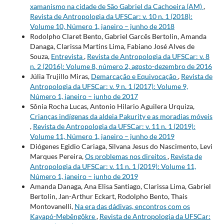
xamanismo na cidade de São Gabriel da Cachoeira (AM)
,
Revista de Antropologia da UFSCar: v. 10 n. 1 (2018):
Volume 10, Número 1, janeiro – junho de 2018
Rodolpho Claret Bento, Gabriel Garcês Bertolin, Amanda
Danaga, Clarissa Martins Lima, Fabiano José Alves de
Souza,
Entrevista
,
Revista de Antropologia da UFSCar: v. 8
n. 2 (2016): Volume 8, número 2, agosto-dezembro de 2016
Júlia Trujillo Miras,
Demarcação e Equivocação
,
Revista de
Antropologia da UFSCar: v. 9 n. 1 (2017): Volume 9,
Número 1, janeiro – junho de 2017
Sônia Rocha Lucas, Antonio Hilario Aguilera Urquiza,
Crianças indígenas da aldeia Pakurity e as moradias móveis
,
Revista de Antropologia da UFSCar: v. 11 n. 1 (2019):
Volume 11, Número 1, janeiro – junho de 2019
Diógenes Egidio Cariaga, Silvana Jesus do Nascimento, Levi
Marques Pereira,
Os problemas nos direitos
,
Revista de
Antropologia da UFSCar: v. 11 n. 1 (2019): Volume 11,
Número 1, janeiro – junho de 2019
Amanda Danaga, Ana Elisa Santiago, Clarissa Lima, Gabriel
Bertolin, Jan-Arthur Eckart, Rodolpho Bento, Thais
Montovanelli,
Na era das dádivas, encontros com os
Kayapó-Mebêngôkre
,
Revista de Antropologia da UFSCar: