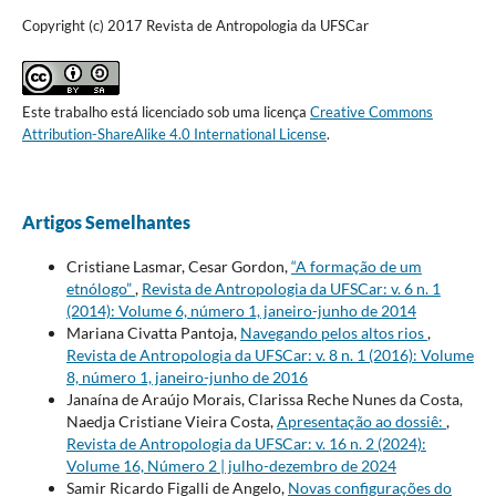
Copyright (c) 2017 Revista de Antropologia da UFSCar
Este trabalho está licenciado sob uma licença
Creative Commons
Attribution-ShareAlike 4.0 International License
.
Artigos Semelhantes
Cristiane Lasmar, Cesar Gordon,
“A formação de um
etnólogo”
,
Revista de Antropologia da UFSCar: v. 6 n. 1
(2014): Volume 6, número 1, janeiro-junho de 2014
Mariana Civatta Pantoja,
Navegando pelos altos rios
,
Revista de Antropologia da UFSCar: v. 8 n. 1 (2016): Volume
8, número 1, janeiro-junho de 2016
Janaína de Araújo Morais, Clarissa Reche Nunes da Costa,
Naedja Cristiane Vieira Costa,
Apresentação ao dossiê:
,
Revista de Antropologia da UFSCar: v. 16 n. 2 (2024):
Volume 16, Número 2 | julho-dezembro de 2024
Samir Ricardo Figalli de Angelo,
Novas configurações do